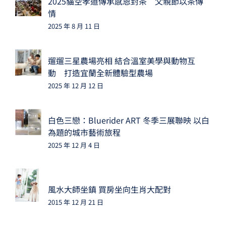
2025貓空孝道傳承感恩封茶 父親節以茶傳
情
2025 年 8 月 11 日
遛遛三星農場亮相 結合溫室美學與動物互
動 打造宜蘭全新體驗型農場
2025 年 12 月 12 日
白色三戀：Bluerider ART 冬季三展聯映 以白
為題的城市藝術旅程
2025 年 12 月 4 日
風水大師坐鎮 買房坐向生肖大配對
2015 年 12 月 21 日