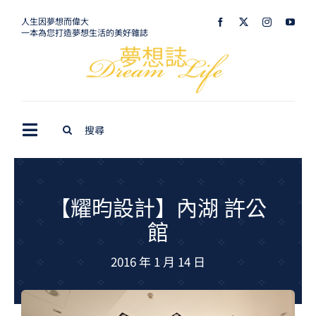
Skip
人生因夢想而偉大
一本為您打造夢想生活的美好雜誌
to
content
Search
Toggle
for:
Navigation
最新訊息
生活美學
【耀昀設計】內湖 許公
館
室內設計
2016 年 1 月 14 日
購屋指南
夢想旅遊