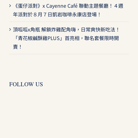
《蛋仔派對》x Cayenne Café 聯動主題餐廳！４週
年派對於８月７日凱岩咖啡永康店登場！
頂呱呱x角瓶 解鎖炸雞配角嗨，日常爽快新吃法！
「青花椒鹹酥雞PLUS」首亮相，聯名套餐限時開
賣！
FOLLOW US