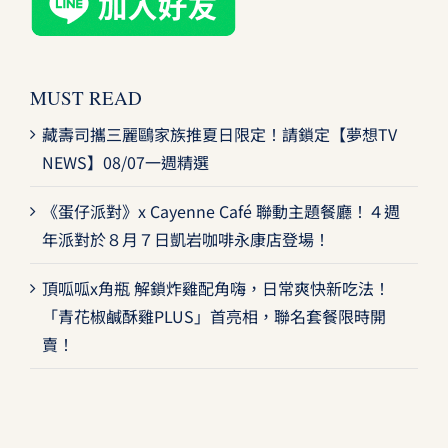
MUST READ
藏壽司攜三麗鷗家族推夏日限定！請鎖定【夢想TV
NEWS】08/07一週精選
《蛋仔派對》x Cayenne Café 聯動主題餐廳！４週
年派對於８月７日凱岩咖啡永康店登場！
頂呱呱x角瓶 解鎖炸雞配角嗨，日常爽快新吃法！
「青花椒鹹酥雞PLUS」首亮相，聯名套餐限時開
賣！