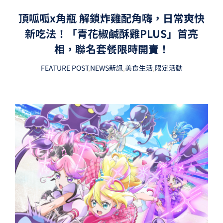
頂呱呱x角瓶 解鎖炸雞配角嗨，日常爽快
新吃法！「青花椒鹹酥雞PLUS」首亮
相，聯名套餐限時開賣！
FEATURE POST
,
NEWS新訊
,
美食生活
,
限定活動