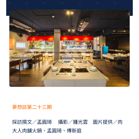
夢想TV
GCU大賽
夢想購物
夢想誌第二十三期
採訪撰文／孟圓琦 攝影／鍾光雲 圖片提供／肉
大人肉舖火鍋、孟圓琦、傅新庭