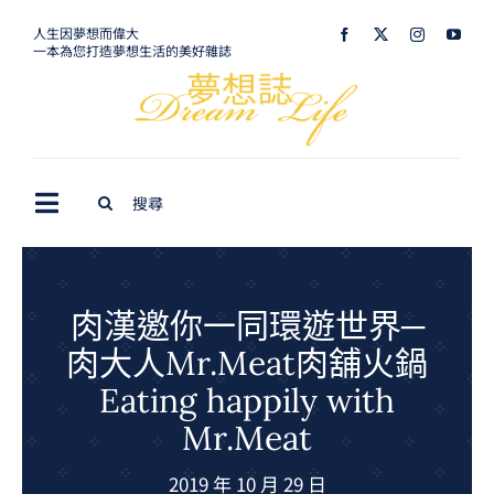
Skip
人生因夢想而偉大
一本為您打造夢想生活的美好雜誌
to
content
Search
Toggle
for:
Navigation
最新訊息
生活美學
肉漢邀你一同環遊世界─
肉大人Mr.Meat肉舖火鍋
室內設計
Eating happily with
購屋指南
Mr.Meat
夢想旅遊
2019 年 10 月 29 日