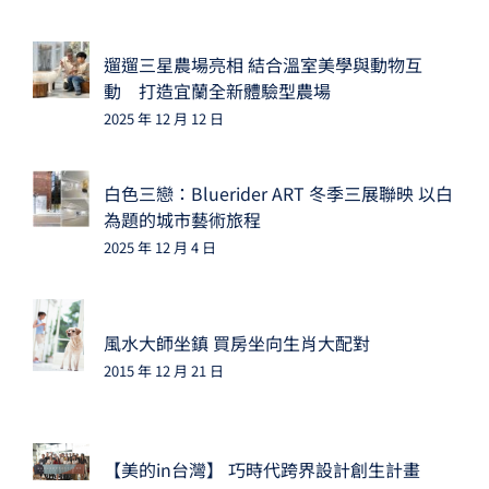
遛遛三星農場亮相 結合溫室美學與動物互
動 打造宜蘭全新體驗型農場
2025 年 12 月 12 日
白色三戀：Bluerider ART 冬季三展聯映 以白
為題的城市藝術旅程
2025 年 12 月 4 日
風水大師坐鎮 買房坐向生肖大配對
2015 年 12 月 21 日
【美的in台灣】 巧時代跨界設計創生計畫