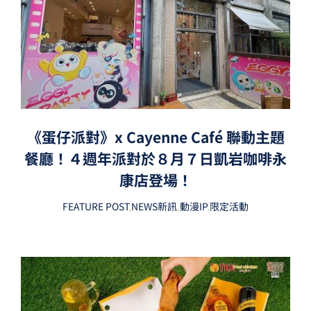
《蛋仔派對》x Cayenne Café 聯動主題
餐廳！４週年派對於８月７日凱岩咖啡永
康店登場！
FEATURE POST
,
NEWS新訊
,
動漫IP
,
限定活動