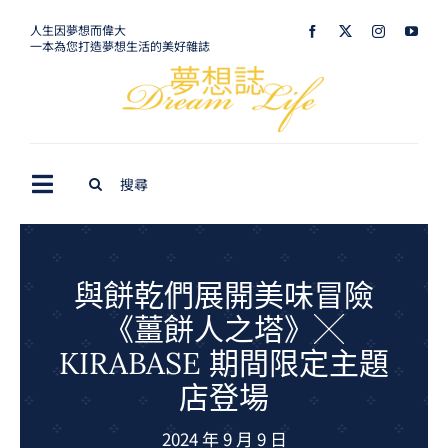
Skip
人生因夢想而偉大
一本為您打造夢想生活的美好雜誌
to
content
Search
Toggle
for:
Navigation
最新訊息
生活美學
與餅乾們展開美味冒險
《薑餅人之塔》╳
室內設計
KIRABASE 期間限定主題
購屋指南
店登場
夢想旅遊
2024 年 9 月 9 日