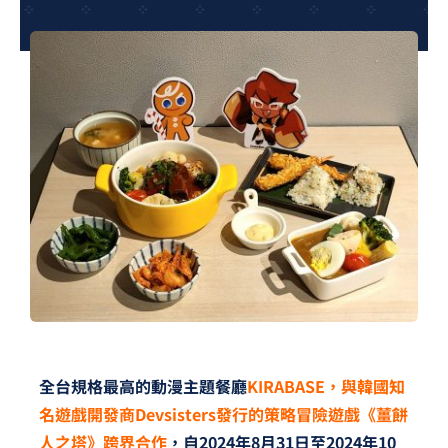
夢想TV
GCU大賽
夢想購物
全台規格最高的動漫主題餐廳
KIRABASE，與韓國知
名遊戲開發商Devsisters發行的策略冒險遊戲《薑餅
人之塔》跨界合作
，自2024年8月31日至2024年10