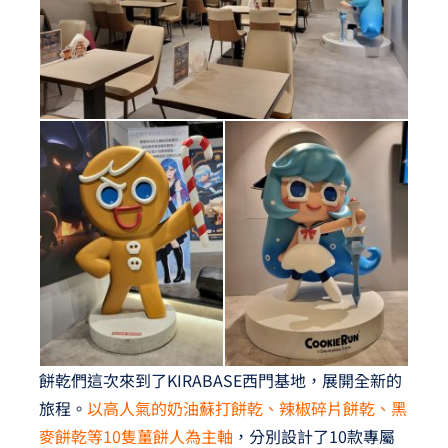
餅乾們這次來到了KIRABASE西門基地，展開全新的
旅程。
以高人氣的奶油蘇打餅乾、辣椒碎片餅乾、黑
麥餅乾等10隻薑餅人為主軸
，分別設計了10款專屬