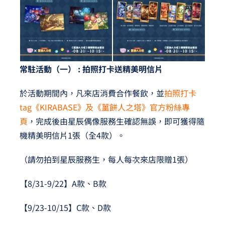
常駐活動（一） : 拍照打卡送精美明信片
於活動期間內，凡來店消費合作餐飲，並
拍照打卡
tag《KIRABASE》及《薑餅人之塔》官方粉絲專
頁
，完成後由星辰偶像服務生確認無誤，即可獲得隨
機精美明信片1張（全4款）。
（請勿拍到星辰服務生，每人每次來店限贈1張）
【8/31-9/22】A款、B款
【9/23-10/15】C款、D款