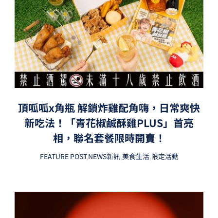
頂呱呱x角瓶 解鎖炸雞配角嗨，日常爽快
新吃法！「青花椒鹹酥雞PLUS」首亮
相，聯名套餐限時開賣！
FEATURE POST
,
NEWS新訊
,
美食生活
,
限定活動