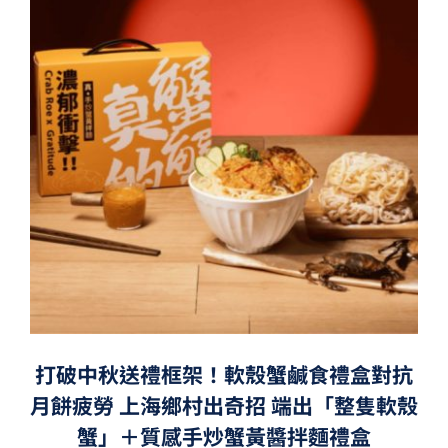
打破中秋送禮框架！軟殼蟹鹹食禮盒對抗
月餅疲勞 上海鄉村出奇招 端出「整隻軟殼
蟹」＋質感手炒蟹黃醬拌麵禮盒