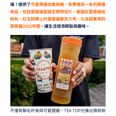
場！提供了
可愛周邊收集樂趣，免費贈送一系列周邊
商品，包括耍廢貓聖誕主題明信片、聖誕紅耍廢貓收
納包、紅玉粉粿上的耍廢貓壓克力夾，以及超實用的
耍廢貓2025年曆
，讓生活增添輕鬆與趣味。
不僅有聯名杯身與可愛週邊，TEA TOP也推出兩款新