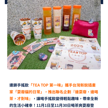
夢想TV
GCU大賽
夢想購物
連鎖手搖飲
「TEA TOP 第一味」攜手台灣新銳插畫
家「耍廢貓的日常」，推出聯名企劃『邊耍廢，邊喝
茶，才對味』
，讓喝手搖飲變得輕鬆趣味，帶來全新
的生活小確幸！11月1日至11月30日喝茶爽耍廢登