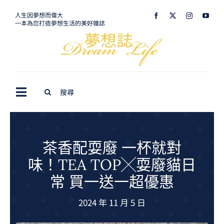
Skip
人生因夢想而偉大
一本為您打造夢想生活的美好雜誌
to
content
Search
Toggle
for:
Navigation
最新訊息
生活美學
茶香配耍廢 一杯就對
味！TEA TOP╳耍廢貓日
室內設計
常 買一送一超優惠
購屋指南
2024 年 11 月 5 日
夢想旅遊