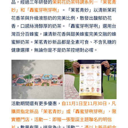
品，經過三年研發的
茉莉花奶茶特調系列—「茉茗青
妙」和「轟蜜芽咧芽咧」
。「茉茗青妙」以清新茉莉
花香茶與升級液態奶的完美比例，散發出馥郁奶花
香，口感絲滑醇厚的奶茶。「轟蜜芽咧芽咧」選用台
灣百分百蜂蜜，讓清新花香與甜美蜂蜜完美交融的蜂
蜜鮮奶茶。茉茗青妙新品都是全素可食、不含乳糖的
健康選擇，無論你是不是奶茶控絕對必嚐。
活動期間還有更多優惠，
自11月1日至11月30日，凡
購買指定新品「茉茗青妙」或「轟蜜芽咧芽咧」，限
實體門店，活動一：即贈一張聖誕主題聯名的明信
片
，數量有限，送完為止。活動二：
憑以上新品組合