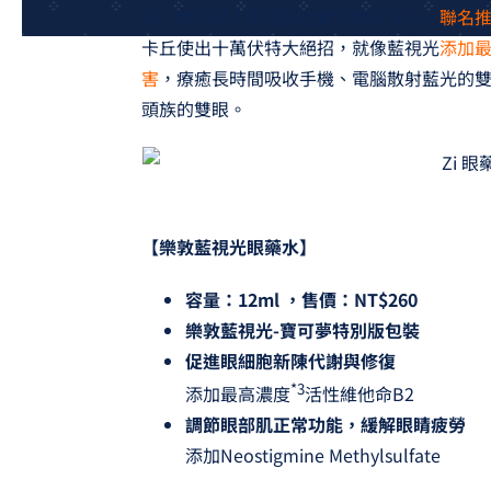
光
」攜手超人氣電屬性寶可夢皮卡丘，
聯名推
卡丘使出十萬伏特大絕招，就像藍視光
添加最
害
，療癒長時間吸收手機、電腦散射藍光的
頭族的雙眼。
【樂敦藍視光眼藥水】
容量：12ml ，售價：NT$260
樂敦藍視光-寶可夢特別版包裝
促進眼細胞新陳代謝與修復
*3
添加最高濃度
活性維他命B2
調節眼部肌正常功能，緩解眼睛疲勞
添加Neostigmine Methylsulfate