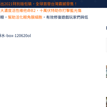
出2021特別版包裝，全球首發台灣震撼發售！
看皮
大濃度活性維他命B2，十萬伏特助你打擊藍光傷
雙眼，
幫助活化眼角膜細胞
，有效修復遊戲玩家們與低