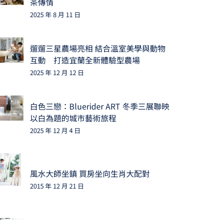
茶傳情
2025 年 8 月 11 日
遛遛三星農場亮相 結合溫室美學與動物
互動 打造宜蘭全新體驗型農場
2025 年 12 月 12 日
白色三戀：Bluerider ART 冬季三展聯映
以白為題的城市藝術旅程
2025 年 12 月 4 日
風水大師坐鎮 買房坐向生肖大配對
2015 年 12 月 21 日