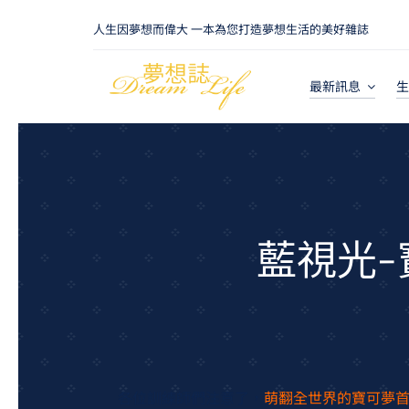
Skip
人生因夢想而偉大 一本為您打造夢想生活的美好雜誌
to
content
最新訊息
生
藍視光-
各位訓練師們注意了，
萌翻全世界的寶可夢