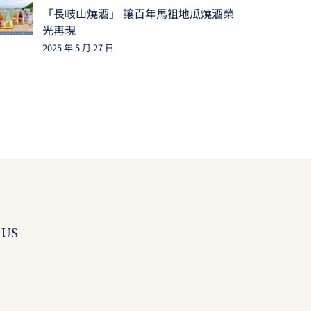
「長岐山燒酒」 讓百年馬祖地瓜燒酒榮
光再現
2025 年 5 月 27 日
 US