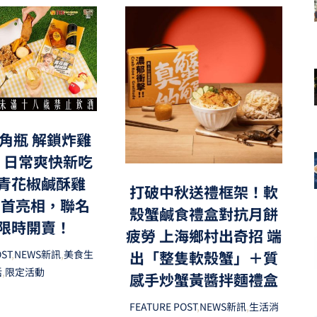
角瓶 解鎖炸雞
，日常爽快新吃
青花椒鹹酥雞
打破中秋送禮框架！軟
」首亮相，聯名
殼蟹鹹食禮盒對抗月餅
限時開賣！
疲勞 上海鄉村出奇招 端
出「整隻軟殼蟹」＋質
OST
,
NEWS新訊
,
美食生
活
,
限定活動
感手炒蟹黃醬拌麵禮盒
FEATURE POST
,
NEWS新訊
,
生活消