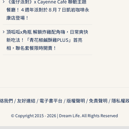
《蛋仔派對》x Cayenne Café 聯動主題
餐廳！４週年派對於８月７日凱岩咖啡永
康店登場！
頂呱呱x角瓶 解鎖炸雞配角嗨，日常爽快
新吃法！「青花椒鹹酥雞PLUS」首亮
相，聯名套餐限時開賣！
絡我們
/
友好連結
/
電子書平台
/
版權聲明
/
免責聲明
/
隱私權
© Copyright 2015 - 2026 | Dream Life. All Rights Reserved