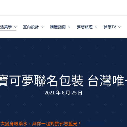
活美學
室內設計
購屋指南
夢想旅遊
夢想TV
寶可夢聯名包裝 台灣
2021 年 6 月 25 日
首次變身眼藥水，與你一起對抗邪惡藍光！
「
樂敦藍視