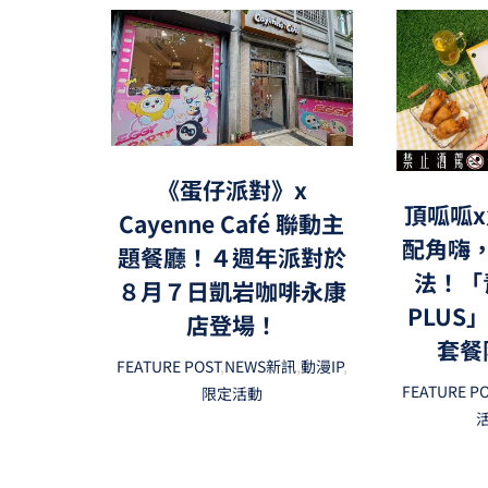
《蛋仔派對》x
頂呱呱x
Cayenne Café 聯動主
配角嗨
題餐廳！４週年派對於
法！「
８月７日凱岩咖啡永康
PLUS
店登場！
套餐
FEATURE POST
,
NEWS新訊
,
動漫IP
,
FEATURE P
限定活動