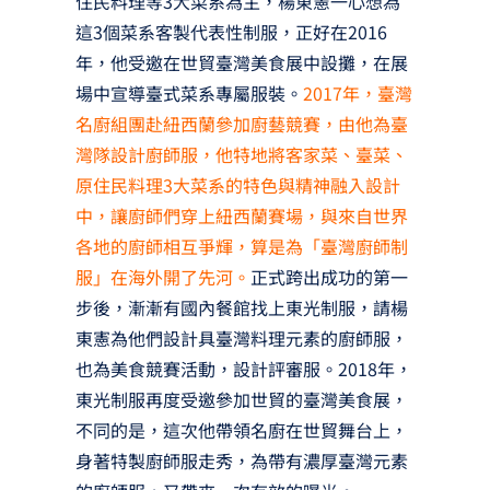
住民料理等3大菜系為主，楊東憲一心想為
這3個菜系客製代表性制服，正好在2016
年，他受邀在世貿臺灣美食展中設攤，在展
場中宣導臺式菜系專屬服裝。
2017年，臺灣
名廚組團赴紐西蘭參加廚藝競賽，由他為臺
灣隊設計廚師服，他特地將客家菜、臺菜、
原住民料理3大菜系的特色與精神融入設計
中，讓廚師們穿上紐西蘭賽場，與來自世界
各地的廚師相互爭輝，算是為「臺灣廚師制
服」在海外開了先河。
正式跨出成功的第一
步後，漸漸有國內餐館找上東光制服，請楊
東憲為他們設計具臺灣料理元素的廚師服，
也為美食競賽活動，設計評審服。2018年，
東光制服再度受邀參加世貿的臺灣美食展，
不同的是，這次他帶領名廚在世貿舞台上，
身著特製廚師服走秀，為帶有濃厚臺灣元素