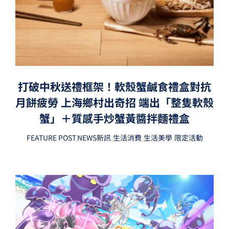
打破中秋送禮框架！軟殼蟹鹹食禮盒對抗
月餅疲勞 上海鄉村出奇招 端出「整隻軟殼
蟹」＋質感手炒蟹黃醬拌麵禮盒
FEATURE POST
,
NEWS新訊
,
生活消費
,
生活美學
,
限定活動