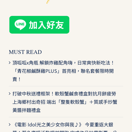
MUST READ
頂呱呱x角瓶 解鎖炸雞配角嗨，日常爽快新吃法！
「青花椒鹹酥雞PLUS」首亮相，聯名套餐限時開
賣！
打破中秋送禮框架！軟殼蟹鹹食禮盒對抗月餅疲勞
上海鄉村出奇招 端出「整隻軟殼蟹」＋質感手炒蟹
黃醬拌麵禮盒
《電影 Idol光之美少女你與我♪》 今夏重返大銀