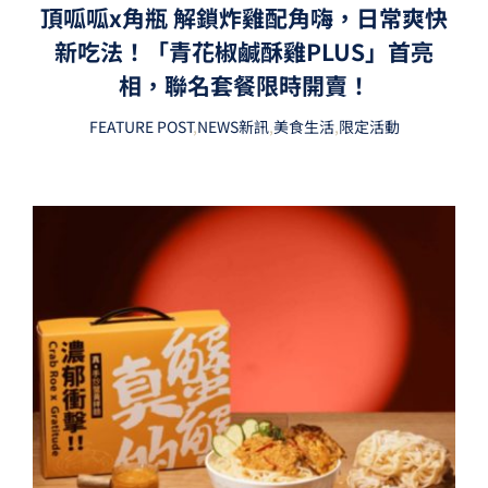
頂呱呱x角瓶 解鎖炸雞配角嗨，日常爽快
新吃法！「青花椒鹹酥雞PLUS」首亮
相，聯名套餐限時開賣！
FEATURE POST
,
NEWS新訊
,
美食生活
,
限定活動