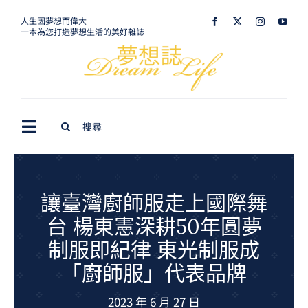
Skip
人生因夢想而偉大
一本為您打造夢想生活的美好雜誌
to
content
Search
Toggle
for:
Navigation
最新訊息
生活美學
讓臺灣廚師服走上國際舞
台 楊東憲深耕50年圓夢
室內設計
制服即紀律 東光制服成
購屋指南
「廚師服」代表品牌
夢想旅遊
2023 年 6 月 27 日