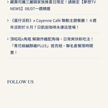
藏壽司攜三麗鷗家族推夏日限定！請鎖定【夢想TV
NEWS】08/07一週精選
《蛋仔派對》x Cayenne Café 聯動主題餐廳！４週
年派對於８月７日凱岩咖啡永康店登場！
頂呱呱x角瓶 解鎖炸雞配角嗨，日常爽快新吃法！
「青花椒鹹酥雞PLUS」首亮相，聯名套餐限時開
賣！
FOLLOW US