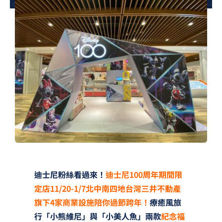
夢想TV
GCU大賽
夢想購物
迪士尼粉絲看過來！
迪士尼100周年期間限
定店11/20-1/7北中南四地台灣三井不動產
旗下4家商業設施陪你過節跨年！
療癒風旅
行「小熊維尼」與「小美人魚」兩款
紀念福