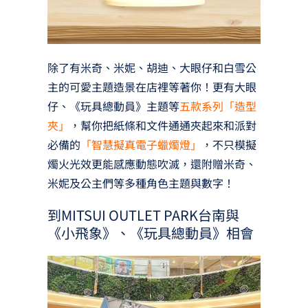
除了有米奇、米妮、胡迪、大眼仔和白雪公
主的可愛主題造景在店裡等著你！更有大眼
仔、《玩具總動員》主題等
五款系列「造型
夾」
，幫你把紙條和文件通通夾起來和派對
必備的
「智慧擬真電子蠟燭燈」
，不只模擬
燭火光效更能感應動態吹滅，還附贈米奇、
米妮及公主們等多種角色主題與數字！
到MITSUI OUTLET PARK台南與
《小飛象》、《玩具總動員》相會