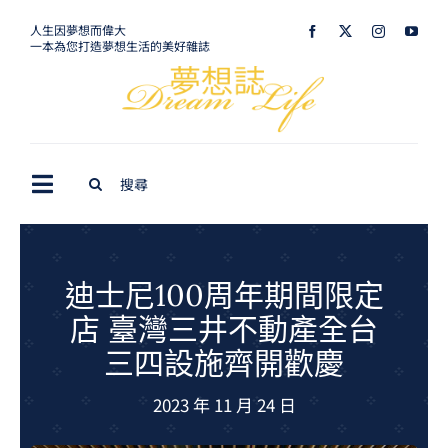
Skip
人生因夢想而偉大
一本為您打造夢想生活的美好雜誌
to
content
Search
Toggle
for:
Navigation
最新訊息
生活美學
迪士尼100周年期間限定
店 臺灣三井不動產全台
室內設計
三四設施齊開歡慶
購屋指南
2023 年 11 月 24 日
夢想旅遊