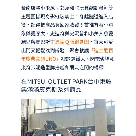
台南店將小飛象、艾莎和《玩具總動員》等
主題圖樣現身彩虹玻璃上，穿越隧道進入店
後，記得把商品買回家收藏！首推有著小飛
象與提摩太、史迪奇與史況普和小美人魚愛
麗兒與賽巴斯丁
造型Ｑ版鑰匙圈
，每天可愛
出門又輕鬆找到鑰匙！聚會就讓
「迪士尼百
年慶典主題UNO」
裡的鋼鐵人、閃電麥坤和
米奇米妮造型牌搭起和朋友之間的橋樑！
在MITSUI OUTLET PARK台中港收
集滿滿皮克斯系列商品