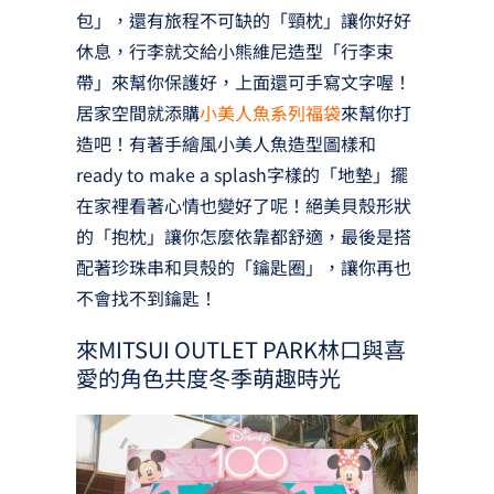
包」，還有旅程不可缺的「頸枕」讓你好好
休息，行李就交給小熊維尼造型「行李束
帶」來幫你保護好，上面還可手寫文字喔！
居家空間就添購
小美人魚系列福袋
來幫你打
造吧！有著手繪風小美人魚造型圖樣和
ready to make a splash字樣的「地墊」擺
在家裡看著心情也變好了呢！絕美貝殼形狀
的「抱枕」讓你怎麼依靠都舒適，最後是搭
配著珍珠串和貝殼的「鑰匙圈」，讓你再也
不會找不到鑰匙！
來MITSUI OUTLET PARK林口與喜
愛的角色共度冬季萌趣時光