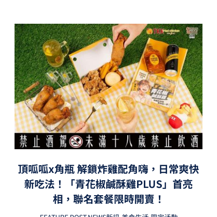
頂呱呱x角瓶 解鎖炸雞配角嗨，日常爽快
新吃法！「青花椒鹹酥雞PLUS」首亮
相，聯名套餐限時開賣！
FEATURE POST
,
NEWS新訊
,
美食生活
,
限定活動