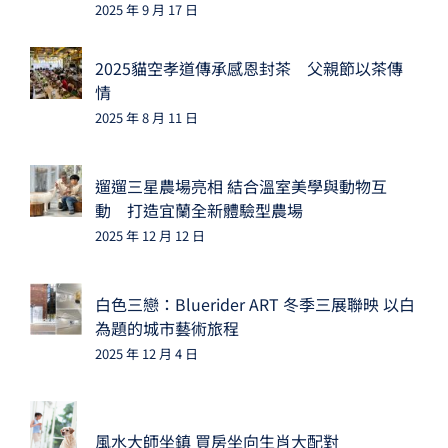
2025 年 9 月 17 日
2025貓空孝道傳承感恩封茶 父親節以茶傳
情
2025 年 8 月 11 日
遛遛三星農場亮相 結合溫室美學與動物互
動 打造宜蘭全新體驗型農場
2025 年 12 月 12 日
白色三戀：Bluerider ART 冬季三展聯映 以白
為題的城市藝術旅程
2025 年 12 月 4 日
風水大師坐鎮 買房坐向生肖大配對