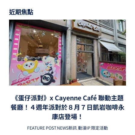
近期焦點
《蛋仔派對》x Cayenne Café 聯動主題
餐廳！４週年派對於８月７日凱岩咖啡永
康店登場！
FEATURE POST
,
NEWS新訊
,
動漫IP
,
限定活動