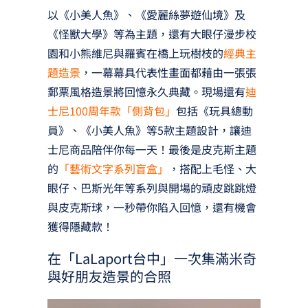
以《小美人魚》、《愛麗絲夢遊仙境》及
《怪獸大學》等為主題，還有大眼仔漫步校
園和小熊維尼與羅賓在橋上玩樹枝的
經典主
題造景
，一幕幕具代表性畫面都藉由一張張
郵票風格造景將回憶永久典藏。現場還有
迪
士尼100周年款「側背包」
包括《玩具總動
員》、《小美人魚》等5款主題設計，讓迪
士尼商品陪伴你每一天！最後是皮克斯主題
的
「藝術文字系列盲盒」
，搭配上毛怪、大
眼仔、巴斯光年等系列與開場的頑皮跳跳燈
與皮克斯球，一秒帶你陷入回憶，還有機會
獲得隱藏款！
在「LaLaport台中」一次集滿米奇
與好朋友造景的合照