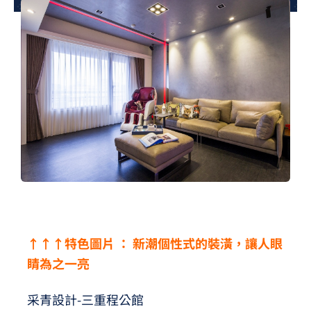
夢想TV
GCU大賽
夢想購物
↑↑↑特色圖片 ： 新潮個性式的裝潢，讓人眼
睛為之一亮
采青設計-三重程公館