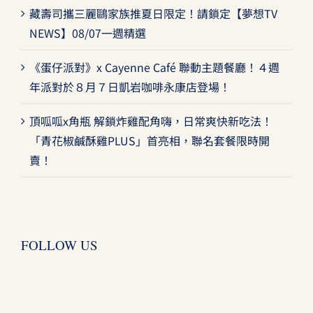
藏壽司攜三麗鷗家族推夏日限定！請鎖定【夢想TV
NEWS】08/07一週精選
《蛋仔派對》x Cayenne Café 聯動主題餐廳！４週
年派對於８月７日凱岩咖啡永康店登場！
頂呱呱x角瓶 解鎖炸雞配角嗨，日常爽快新吃法！
「青花椒鹹酥雞PLUS」首亮相，聯名套餐限時開
賣！
FOLLOW US