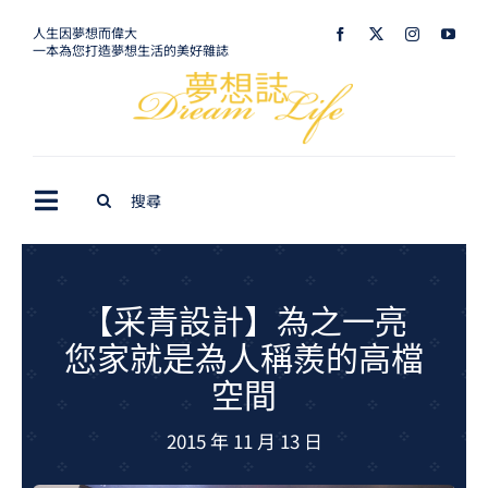
Skip
人生因夢想而偉大
一本為您打造夢想生活的美好雜誌
to
content
Search
Toggle
for:
Navigation
最新訊息
生活美學
【采青設計】為之一亮
您家就是為人稱羨的高檔
室內設計
空間
購屋指南
2015 年 11 月 13 日
夢想旅遊