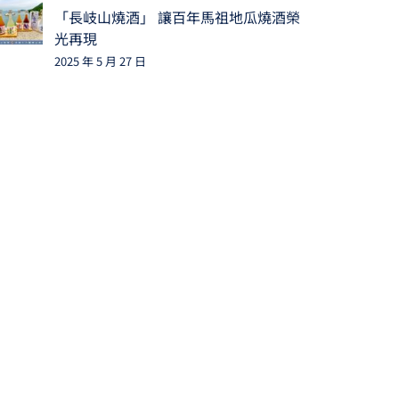
「長岐山燒酒」 讓百年馬祖地瓜燒酒榮
光再現
2025 年 5 月 27 日