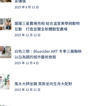
茶傳情
2025 年 8 月 11 日
遛遛三星農場亮相 結合溫室美學與動物
互動 打造宜蘭全新體驗型農場
2025 年 12 月 12 日
白色三戀：Bluerider ART 冬季三展聯映
以白為題的城市藝術旅程
2025 年 12 月 4 日
風水大師坐鎮 買房坐向生肖大配對
2015 年 12 月 21 日