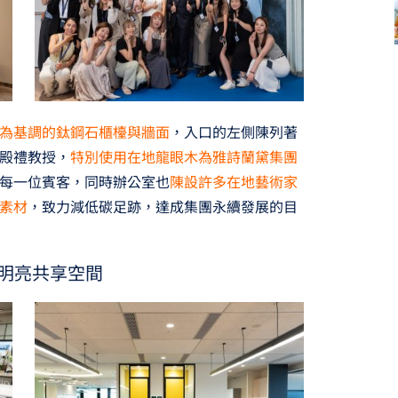
為基調的鈦鋼石櫃檯與牆面
，入口的左側陳列著
殿禮教授，
特別使用在地龍眼木為雅詩蘭黛集團
每一位賓客，同時辦公室也
陳設許多在地藝術家
素材
，致力減低碳足跡，達成集團永續發展的目
明亮共享空間