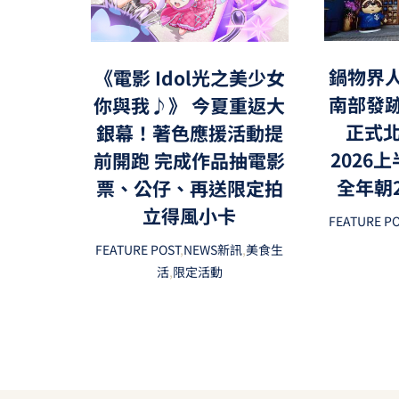
鍋物界
《電影 Idol光之美少女
南部發
你與我♪》 今夏重返大
正式北
銀幕！著色應援活動提
2026
前開跑 完成作品抽電影
全年朝
票、公仔、再送限定拍
立得風小卡
FEATURE P
FEATURE POST
,
NEWS新訊
,
美食生
活
,
限定活動