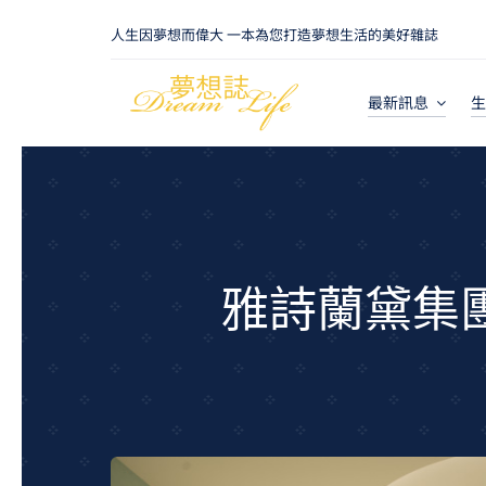
Skip
人生因夢想而偉大 一本為您打造夢想生活的美好雜誌
to
content
最新訊息
生
雅詩蘭黛集