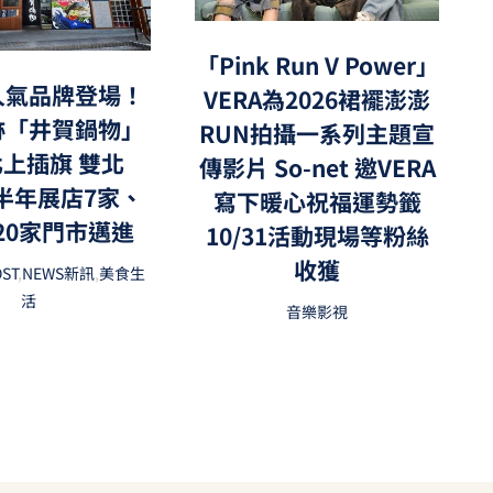
「Pink Run V Power」
人氣品牌登場！
VERA為2026裙襬澎澎
跡「井賀鍋物」
RUN拍攝一系列主題宣
上插旗 雙北
傳影片 So-net 邀VERA
上半年展店7家、
寫下暖心祝福運勢籤
20家門市邁進
10/31活動現場等粉絲
收獲
OST
,
NEWS新訊
,
美食生
活
音樂影視