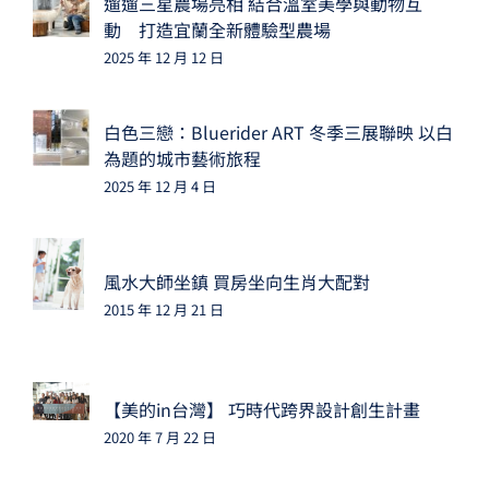
遛遛三星農場亮相 結合溫室美學與動物互
動 打造宜蘭全新體驗型農場
2025 年 12 月 12 日
白色三戀：Bluerider ART 冬季三展聯映 以白
為題的城市藝術旅程
2025 年 12 月 4 日
風水大師坐鎮 買房坐向生肖大配對
2015 年 12 月 21 日
【美的in台灣】 巧時代跨界設計創生計畫
2020 年 7 月 22 日