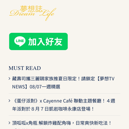
MUST READ
藏壽司攜三麗鷗家族推夏日限定！請鎖定【夢想TV
NEWS】08/07一週精選
《蛋仔派對》x Cayenne Café 聯動主題餐廳！４週
年派對於８月７日凱岩咖啡永康店登場！
頂呱呱x角瓶 解鎖炸雞配角嗨，日常爽快新吃法！