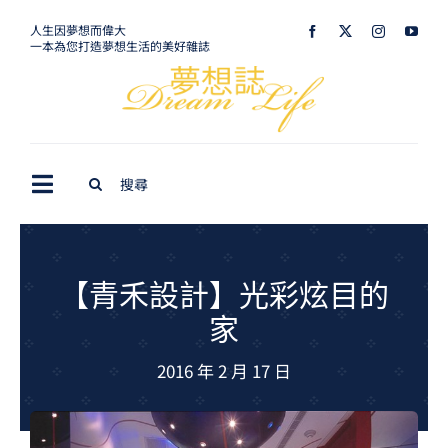
Skip
人生因夢想而偉大
一本為您打造夢想生活的美好雜誌
to
content
Search
Toggle
for:
Navigation
最新訊息
生活美學
【青禾設計】光彩炫目的
家
室內設計
2016 年 2 月 17 日
購屋指南
夢想旅遊