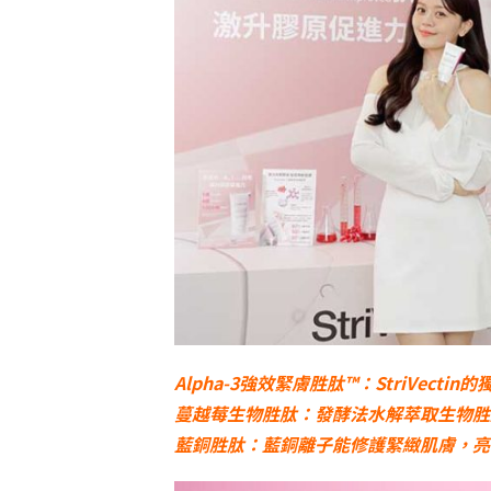
Alpha-3強效緊膚胜肽™：StriVect
蔓越莓生物胜肽：發酵法水解萃取生物胜
藍銅胜肽：藍銅離子能修護緊緻肌膚，亮