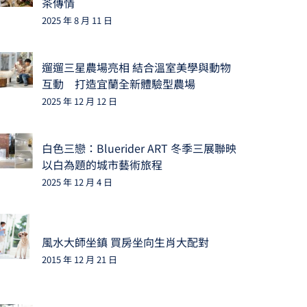
茶傳情
2025 年 8 月 11 日
遛遛三星農場亮相 結合溫室美學與動物
互動 打造宜蘭全新體驗型農場
2025 年 12 月 12 日
白色三戀：Bluerider ART 冬季三展聯映
以白為題的城市藝術旅程
2025 年 12 月 4 日
風水大師坐鎮 買房坐向生肖大配對
2015 年 12 月 21 日