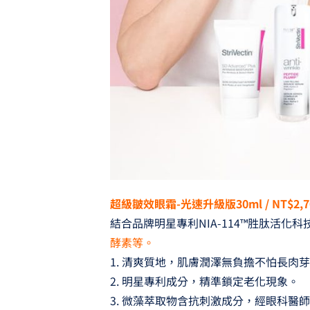
超級皺效眼霜-光速升級版30ml / NT$2,7
結合品牌明星專利NIA-114™胜肽活化
酵素等。
1. 清爽質地，肌膚潤澤無負擔不怕長肉
2. 明星專利成分，精準鎖定老化現象。
3. 微藻萃取物含抗刺激成分，經眼科