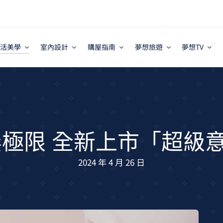
活美學
室內設計
購屋指南
夢想旅遊
夢想TV
無極限 全新上市「超級
2024 年 4 月 26 日