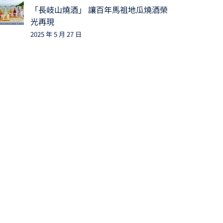
「長岐山燒酒」 讓百年馬祖地瓜燒酒榮
光再現
2025 年 5 月 27 日