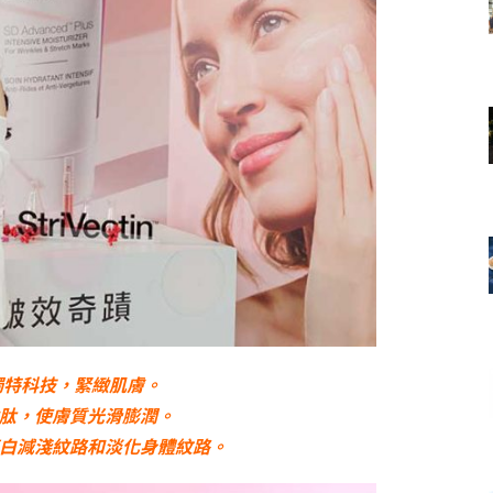
in的獨特科技，緊緻肌膚。
肽，使膚質光滑膨潤。
白減淺紋路和淡化身體紋路。