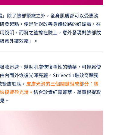
肽皺效霜」除了臉部緊緻之外，全身肌膚都可以受惠淡
研發起點，便是針對改善身體紋路的妊娠霜，在
用說明，而將之塗擦在臉上，意外發現對臉部紋
級意外皺效霜」。
吸收迅速、幫助肌膚恢復彈性的精華，可輕鬆使
而外恢復光澤亮麗。StriVectin皺效奇蹟獨
™強效緊膚胜肽，
皮膚光滑的三個關鍵組成部分：膠
恢復豐盈光滑。
結合珍貴紅藻菁萃、薑黃根提取
見。