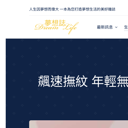
Skip
人生因夢想而偉大 一本為您打造夢想生活的美好雜誌
to
content
最新訊息
生
飆速撫紋 年輕