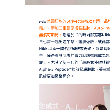
來自
美國紐約的StriVectin皺效奇
霜」，添加三重膠原增強胜肽，Auto-I
無痕可期待。
活躍於IG的時尚部落客Ni
日也常一起出遊午茶、護膚做臉，彼此都
Nikki坦承一開始接觸皺效奇蹟，就是
告，僅憑養護肌膚的實力就讓媽咪成為忠
愛上。尤其全新一代的「超級意外胜肽皺
Alpha-3 Peptide™強效緊膚胜
肌膚更加緊緻彈亮。