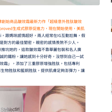
蹟，品牌創始商品皺效霜最新力作「超級意外胜肽皺效
mproved生成式膠原促進力，現在開始使用，美肌
kki，跟媽咪感情超好，兩人經常在IG互動尬舞，假
是對方的最佳閨密，親密的感情羨煞不少人。
媽咪推坑她的，這款皺效霜不靠華麗包裝和名人廣
誠的鐵粉，讓她感到十分好奇，沒想到自己一試
效霜」，添加了三重膠原增強胜肽，包括專利
肽、蔓越莓生物胜肽和藍銅胜肽，提供肌膚足夠澎彈力，讓