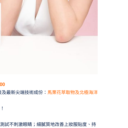
00
科技及最新尖端技術成份：
馬栗花萃取物及北極海洋
芽！
醫師測試不刺激眼睛；細膩質地改善上妝服貼度、持