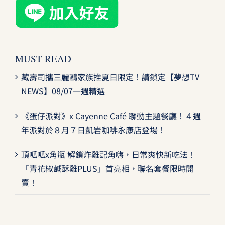
MUST READ
藏壽司攜三麗鷗家族推夏日限定！請鎖定【夢想TV
NEWS】08/07一週精選
《蛋仔派對》x Cayenne Café 聯動主題餐廳！４週
年派對於８月７日凱岩咖啡永康店登場！
頂呱呱x角瓶 解鎖炸雞配角嗨，日常爽快新吃法！
「青花椒鹹酥雞PLUS」首亮相，聯名套餐限時開
賣！