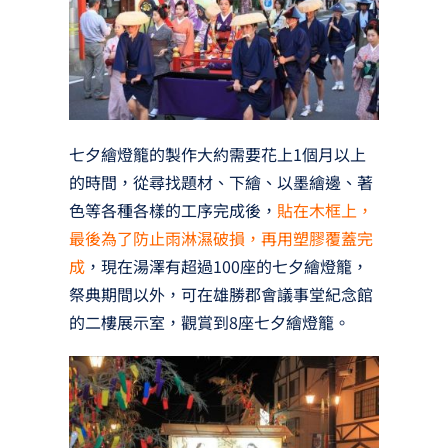
七夕繪燈籠的製作大約需要花上1個月以上
的時間，從尋找題材、下繪、以墨繪邊、著
色等各種各樣的工序完成後，
貼在木框上，
最後為了防止雨淋濕破損，再用塑膠覆蓋完
成
，現在湯澤有超過100座的七夕繪燈籠，
祭典期間以外，可在雄勝郡會議事堂紀念館
的二樓展示室，觀賞到8座七夕繪燈籠。