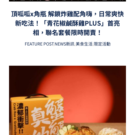
頂呱呱x角瓶 解鎖炸雞配角嗨，日常爽快
新吃法！「青花椒鹹酥雞PLUS」首亮
相，聯名套餐限時開賣！
FEATURE POST
,
NEWS新訊
,
美食生活
,
限定活動