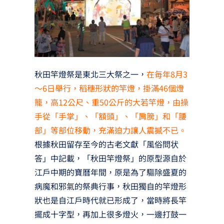
秋田竿燈祭是東北三大祭之一，
在毎年8月3
～6日舉行，稻穗形狀的竿燈，掛滿46個燈
籠，高12公尺、重50公斤的大若竿燈，由操
手從「手掌」、「額頭」、「肩膀」和「腰
部」等部位移動，充滿迫力讓人震撼不已。
根據秋田留存至今的古老文獻「風俗問状
答」中記載，「秋田竿燈祭」的原型源自於
江戶中期的寶曆年間，原是為了驅除盛夏的
病魔和邪氣的祭典行事，秋田獨自的竿燈形
狀也是自江戶時代就已形成了，當時將長竿
擺成十字型，再加上很多燈火，一邊打鼓一