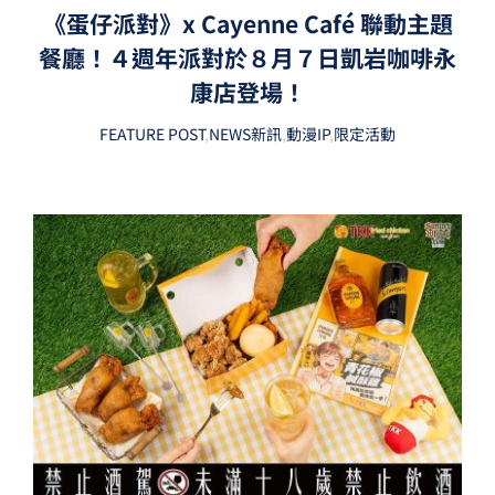
《蛋仔派對》x Cayenne Café 聯動主題
餐廳！４週年派對於８月７日凱岩咖啡永
康店登場！
FEATURE POST
,
NEWS新訊
,
動漫IP
,
限定活動