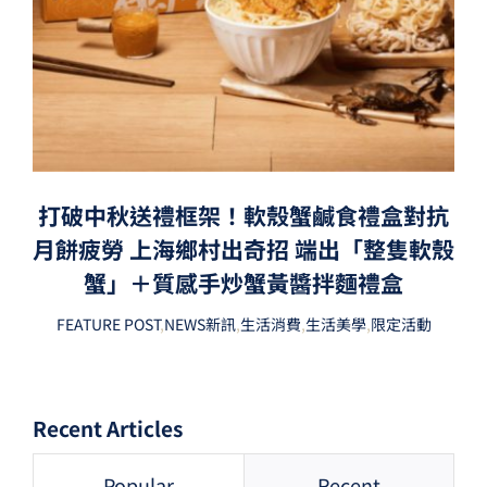
打破中秋送禮框架！軟殼蟹鹹食禮盒對抗
月餅疲勞 上海鄉村出奇招 端出「整隻軟殼
蟹」＋質感手炒蟹黃醬拌麵禮盒
FEATURE POST
,
NEWS新訊
,
生活消費
,
生活美學
,
限定活動
Recent Articles
Popular
Recent