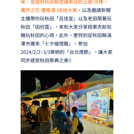
味，並提供秋田縣空運來台的土産(米棒・
萬作之花 優格酒 )送給大家
，以及邀請新聞
主播帶你玩秋田「呂佳宜」以及老田鬧著玩
秋田「田欣雲」，來和大家分享搭乘虎航包
機玩秋田的心得，此外，更特別從秋田縣湯
澤市運來「七夕繪燈籠」，參加
2024/2/2~3/3舉辦的「台北燈節」，讓大家
同步感受秋田祭典之美!!