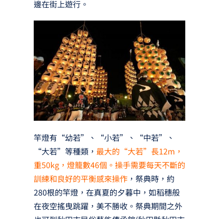
邊在街上遊行。
竿燈有“幼若”、“小若”、“中若”、
“大若”等種類，
最大的“大若”長12m，
重50kg，燈籠數46個。操手需要每天不斷的
訓練和良好的平衡感來操作
，祭典時，約
280根的竿燈，在真夏的夕暮中，如稻穗般
在夜空搖曳跳躍，美不勝收。祭典期間之外