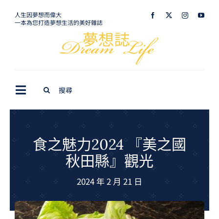
Skip
人生因夢想而偉大
一本為您打造夢想生活的美好雜誌
to
content
Search
Toggle
for:
Navigation
最新訊息
生活美學
食之魅力2024 『美之國
秋田縣』觀光
室內設計
2024 年 2 月 21 日
購屋指南
夢想旅遊