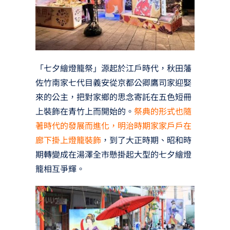
「七夕繪燈籠祭」源起於江戶時代，秋田藩
佐竹南家七代目義安從京都公卿鷹司家迎娶
來的公主，把對家鄉的思念寄託在五色短冊
上裝飾在青竹上而開始的。
祭典的形式也隨
著時代的發展而進化，明治時期家家戶戶在
廊下掛上燈籠裝飾
，到了大正時期、昭和時
期轉變成在湯澤全市懸掛起大型的七夕繪燈
籠相互爭輝。