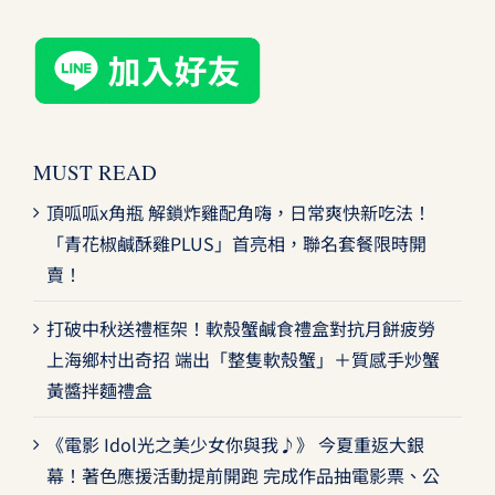
MUST READ
頂呱呱x角瓶 解鎖炸雞配角嗨，日常爽快新吃法！
「青花椒鹹酥雞PLUS」首亮相，聯名套餐限時開
賣！
打破中秋送禮框架！軟殼蟹鹹食禮盒對抗月餅疲勞
上海鄉村出奇招 端出「整隻軟殼蟹」＋質感手炒蟹
黃醬拌麵禮盒
《電影 Idol光之美少女你與我♪》 今夏重返大銀
幕！著色應援活動提前開跑 完成作品抽電影票、公