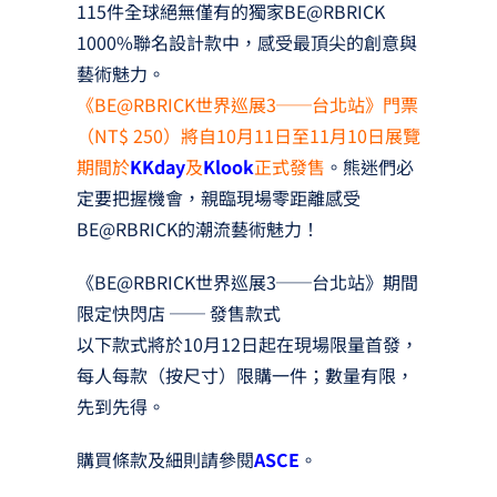
115件全球絕無僅有的獨家BE@RBRICK
1000%聯名設計款中，感受最頂尖的創意與
藝術魅力。
《BE@RBRICK世界巡展3──台北站》門票
（NT$ 250）將自10月11日至11月10日展覽
期間於
KKday
及
Klook
正式發售
。熊迷們必
定要把握機會，親臨現場零距離感受
BE@RBRICK的潮流藝術魅力！
《BE@RBRICK世界巡展3──台北站》期間
限定快閃店 ── 發售款式
以下款式將於10月12日起在現場限量首發，
每人每款（按尺寸）限購一件；數量有限，
先到先得。
購買條款及細則請參閱
ASCE
。