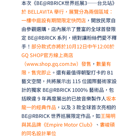
本次《BE@RBRICK世界巡展3──台北站》
於 BELLAVITA 舉行，展覽分為兩個區域：
一樓中庭設有期間限定快閃店
，開放民眾自
由參觀選購，店內展示了豐富的全球首發限
定 BE@RBRICK 系列，絕對讓粉絲們愛不釋
手！
部分款式亦將於10月12日中午12:00於
GQ SHOP官方線上商店
（www.shop.gq.com.tw）發售
，
數量有
限，售完即止
。還有最值得朝聖打卡的 B1
藝文空間，共將展示出 115 位國際藝術家設
計的獨家 BE@RBRICK 1000% 藝術品，包
括睽違 9 年再度展出的已故音樂製作人
坂本
龍一的經典作品
，以及 3 款全球首次亮相的
BE@RBRICK 世界巡展限定作品，如
王陽明
與其品牌《Empire Motor Club》
、
婁峻碩
的同名設計單位