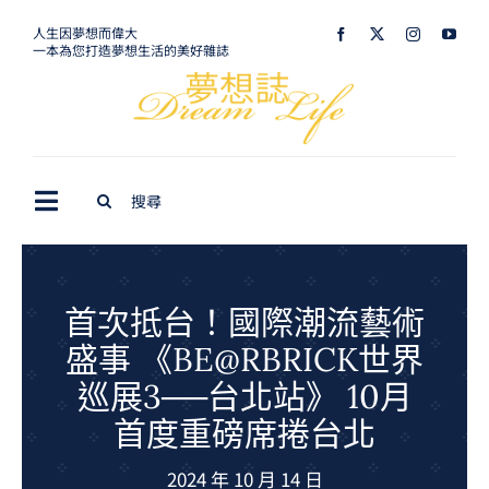
Skip
人生因夢想而偉大
一本為您打造夢想生活的美好雜誌
to
content
Search
Toggle
for:
Navigation
最新訊息
生活美學
首次抵台！國際潮流藝術
盛事 《BE@RBRICK世界
室內設計
巡展3──台北站》 10月
購屋指南
首度重磅席捲台北
夢想旅遊
2024 年 10 月 14 日