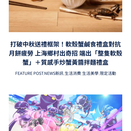
打破中秋送禮框架！軟殼蟹鹹食禮盒對抗
月餅疲勞 上海鄉村出奇招 端出「整隻軟殼
蟹」＋質感手炒蟹黃醬拌麵禮盒
FEATURE POST
,
NEWS新訊
,
生活消費
,
生活美學
,
限定活動