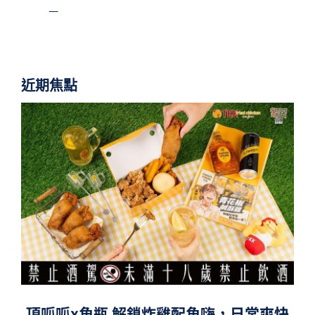
—
近期焦點
頂呱呱x角瓶 解鎖炸雞配角嗨，日常爽快