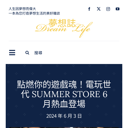
Skip
人生因夢想而偉大
一本為您打造夢想生活的美好雜誌
to
content
Search
Toggle
for:
Navigation
最新訊息
生活美學
點燃你的遊戲魂！電玩世
代 SUMMER STORE 6
室內設計
月熱血登場
購屋指南
2024 年 6 月 3 日
夢想旅遊