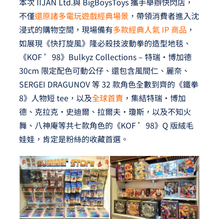
本次 IIJAN Ltd.與 BigBoysToys 攜手舉辦快閃店，
不僅
還原諸多電玩遊戲經典場景
，帶領消費者進入沈
浸式的購物空間，現場備有
多款經典人氣 IP 商品
，
如展現《快打旋風》隆必殺技波動拳的造型地毯、
《KOF ’98》Bulkyz Collections – 特瑞‧博加德
30cm 限定配色可動公仔、還包含風間仁、麗奈、
SERGEI DRAGUNOV 等 32 款角色全數到齊的《鐵拳
8》人物短 tee，以及
全球首賣
，集結特瑞‧博加
德、克拉克‧史迪爾、拉爾夫‧瓊斯，以及不知火
舞、八神庵等共七款角色的《KOF ’98》Q 版絨毛
娃娃，肯定是粉絲的收藏首選。