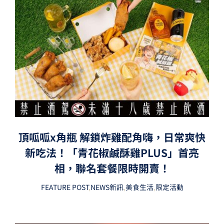
頂呱呱x角瓶 解鎖炸雞配角嗨，日常爽快
新吃法！「青花椒鹹酥雞PLUS」首亮
相，聯名套餐限時開賣！
FEATURE POST
,
NEWS新訊
,
美食生活
,
限定活動