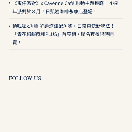
《蛋仔派對》x Cayenne Café 聯動主題餐廳！４週
年派對於８月７日凱岩咖啡永康店登場！
頂呱呱x角瓶 解鎖炸雞配角嗨，日常爽快新吃法！
「青花椒鹹酥雞PLUS」首亮相，聯名套餐限時開
賣！
FOLLOW US