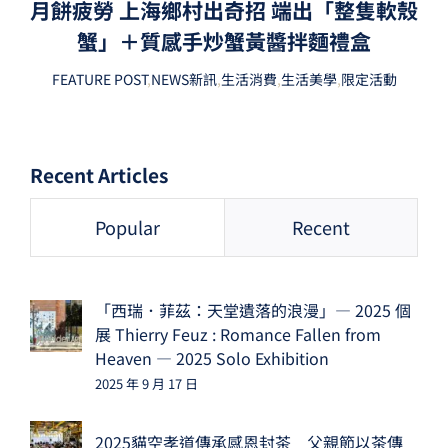
月餅疲勞 上海鄉村出奇招 端出「整隻軟殼
蟹」＋質感手炒蟹黃醬拌麵禮盒
FEATURE POST
,
NEWS新訊
,
生活消費
,
生活美學
,
限定活動
Recent Articles
Popular
Recent
「西瑞．菲茲：天堂遺落的浪漫」— 2025 個
展 Thierry Feuz : Romance Fallen from
Heaven — 2025 Solo Exhibition
2025 年 9 月 17 日
2025貓空孝道傳承感恩封茶 父親節以茶傳