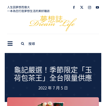
Skip
人生因夢想而偉大
一本為您打造夢想生活的美好雜誌
to
content
Search
Toggle
for:
Navigation
最新訊息
生活美學
龜記嚴選！季節限定「玉
荷包茶王」全台限量供應
室內設計
2022 年 7 月 5 日
購屋指南
夢想旅遊