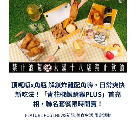
頂呱呱x角瓶 解鎖炸雞配角嗨，日常爽快
新吃法！「青花椒鹹酥雞PLUS」首亮
相，聯名套餐限時開賣！
FEATURE POST
,
NEWS新訊
,
美食生活
,
限定活動