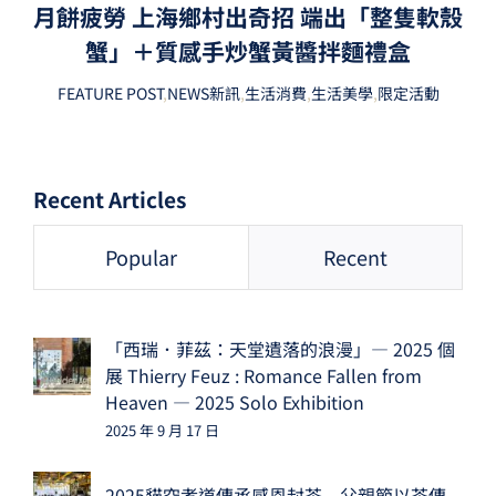
月餅疲勞 上海鄉村出奇招 端出「整隻軟殼
蟹」＋質感手炒蟹黃醬拌麵禮盒
FEATURE POST
,
NEWS新訊
,
生活消費
,
生活美學
,
限定活動
Recent Articles
Popular
Recent
「西瑞．菲茲：天堂遺落的浪漫」— 2025 個
展 Thierry Feuz : Romance Fallen from
Heaven — 2025 Solo Exhibition
2025 年 9 月 17 日
2025貓空孝道傳承感恩封茶 父親節以茶傳