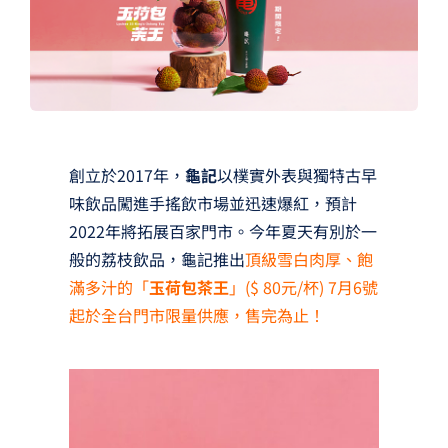
夢想TV
GCU大賽
夢想購物
創立於2017年，
龜記
以樸實外表與獨特古早
味飲品闖進手搖飲市場並迅速爆紅，預計
2022年將拓展百家門市。今年夏天有別於一
般的荔枝飲品，龜記推出
頂級雪白肉厚、飽
滿多汁的「
玉荷包茶王
」($ 80元/杯) 7月6號
起於全台門市限量供應，售完為止！