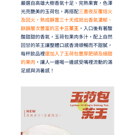
嚴選自高雄大樹香氣十足、完熟果實，色澤
光亮艷美的玉荷包，再搭配
三晝夜反覆焙火
及回火，熟成靜置三十天成就出香氣濃郁、
餘韻層次豐富的
三十三茶王
，入口後有著酸
酸甜甜的香氣，玉荷包果肉多汁，配上自然
回甘的茶王讓整體口感香滑順暢而不甜膩，
每杯飲品裡
還加入了玉荷包豐厚肥碩及細甜
的果肉
，讓人一邊喝一邊感受嘴裡流動的滿
足感與消暑感！