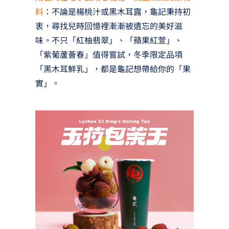
料
：不論是楊桃汁或黑木耳露，龜記秉持初
衷，尋找兒時回憶裡漸漸被遺忘的美好滋
味。不只「紅柚翡翠」、「蘋果紅萱」、
「紫葡蘆薈春」值得嘗試，冬季限定品項
「黑木耳鮮乳」，都是龜記想帶給你的「果
實」。