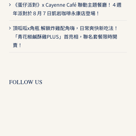
《蛋仔派對》x Cayenne Café 聯動主題餐廳！４週
年派對於８月７日凱岩咖啡永康店登場！
頂呱呱x角瓶 解鎖炸雞配角嗨，日常爽快新吃法！
「青花椒鹹酥雞PLUS」首亮相，聯名套餐限時開
賣！
FOLLOW US