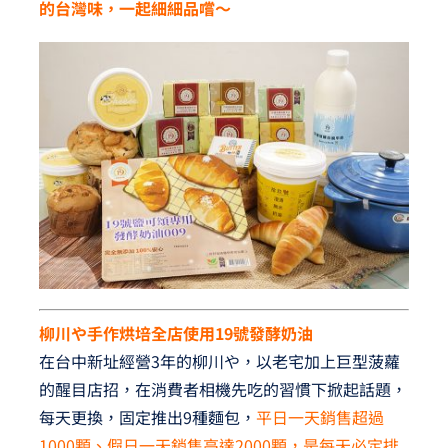
的台灣味，一起細細品嚐～
柳川や手作烘培全店使用19號發酵奶油
在台中新址經營3年的柳川や，以老宅加上巨型菠蘿
的醒目店招，在消費者相機先吃的習慣下掀起話題，
每天更換，固定推出9種麵包，
平日一天銷售超過
1000顆、假日一天銷售高達2000顆，是每天必定排