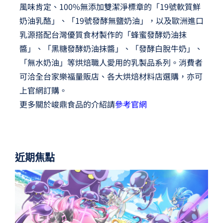
風味肯定、100%無添加雙潔淨標章的「19號軟質鮮
奶油乳酪」、「19號發酵無鹽奶油」，以及歐洲進口
乳源搭配台灣優質食材製作的「蜂蜜發酵奶油抹
醬」、「黑糖發酵奶油抹醬」、「發酵白脫牛奶」、
「無水奶油」等烘焙職人愛用的乳製品系列。消費者
可洽全台家樂福量販店、各大烘焙材料店選購，亦可
上官網訂購。
更多關於峻鼎食品的介紹請
參考官網
近期焦點