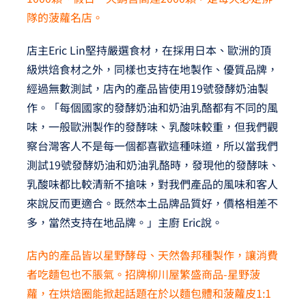
隊的菠蘿名店。
店主Eric Lin堅持嚴選食材，在採用日本、歐洲的頂
級烘焙食材之外，同樣也支持在地製作、優質品牌，
經過無數測試，店內的產品皆使用19號發酵奶油製
作。「每個國家的發酵奶油和奶油乳酪都有不同的風
味，一般歐洲製作的發酵味、乳酸味較重，但我們觀
察台灣客人不是每一個都喜歡這種味道，所以當我們
測試19號發酵奶油和奶油乳酪時，發現他的發酵味、
乳酸味都比較清新不搶味，對我們產品的風味和客人
來說反而更適合。既然本土品牌品質好，價格相差不
多，當然支持在地品牌。」主廚 Eric說。
店內的產品皆以星野酵母、天然魯邦種製作，讓消費
者吃麵包也不脹氣。招牌柳川屋繁盛商品-星野菠
蘿，在烘焙圈能掀起話題在於以麵包體和菠蘿皮1:1