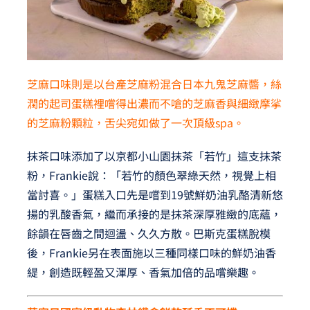
芝麻口味則是以台產芝麻粉混合日本九鬼芝麻醬，絲
潤的起司蛋糕裡嚐得出濃而不嗆的芝麻香與細緻摩挲
的芝麻粉顆粒，舌尖宛如做了一次頂級spa。
抹茶口味添加了以京都小山園抹茶「若竹」這支抹茶
粉，Frankie說：「若竹的顏色翠綠天然，視覺上相
當討喜。」蛋糕入口先是嚐到19號鮮奶油乳酪清新悠
揚的乳酸香氣，繼而承接的是抹茶深厚雅緻的底蘊，
餘韻在唇齒之間迴盪、久久方散。巴斯克蛋糕脫模
後，Frankie另在表面施以三種同樣口味的鮮奶油香
緹，創造既輕盈又渾厚、香氣加倍的品嚐樂趣。