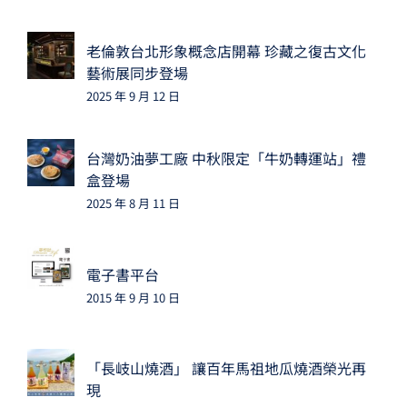
老倫敦台北形象概念店開幕 珍藏之復古文化
藝術展同步登場
2025 年 9 月 12 日
台灣奶油夢工廠 中秋限定「牛奶轉運站」禮
盒登場
2025 年 8 月 11 日
電子書平台
2015 年 9 月 10 日
「長岐山燒酒」 讓百年馬祖地瓜燒酒榮光再
現