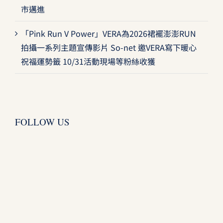
市邁進
「Pink Run V Power」VERA為2026裙襬澎澎RUN
拍攝一系列主題宣傳影片 So-net 邀VERA寫下暖心
祝福運勢籤 10/31活動現場等粉絲收獲
FOLLOW US