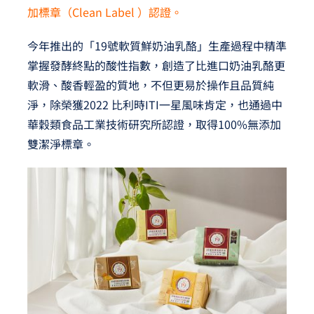
加標章（Clean Label ）認證。
今年推出的「19號軟質鮮奶油乳酪」生產過程中精準
掌握發酵終點的酸性指數，創造了比進口奶油乳酪更
軟滑、酸香輕盈的質地，不但更易於操作且品質純
淨，除榮獲2022 比利時ITI一星風味肯定，也通過中
華穀類食品工業技術研究所認證，取得100%無添加
雙潔淨標章。