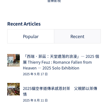
音樂影視
Recent Articles
Popular
Recent
「西瑞．菲茲：天堂遺落的浪漫」— 2025 個
展 Thierry Feuz : Romance Fallen from
Heaven — 2025 Solo Exhibition
2025 年 9 月 17 日
2025貓空孝道傳承感恩封茶 父親節以茶傳
情
2025 年 8 月 11 日