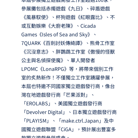
參展攤包括赤燭遊戲《九日》、碎盾遊戲
《風暴馭使》、杯狗遊戲《紅眼露比》、不
或互動娛樂《大廚老陳》、Cicada
Games《Isles of Sea and Sky》、
7QUARK《百劍討妖傳綺譚》、熊骨工作室
《沉沒意志》、胖鸚鵡工作室《傲慢的怪獸
公主與名偵探使魔》、單人開發者
LPOMC《LonaRPG》等，將帶來個別工作
室的炙熱新作！不僅獨立工作室踴躍參展，
本屆也特邀不同國家獨立遊戲發行商，像台
灣在地遊戲發行商「芒果派對」、
「EROLABS」、美國獨立遊戲發行商
「Devolver Digital」、日本獨立遊戲發行商
「PLAYISM」、「make.ctrl.Japan」及中
國獨立遊戲聯盟「CiGA」，預計展出豐富多
款獨立遊戲參與盛會。