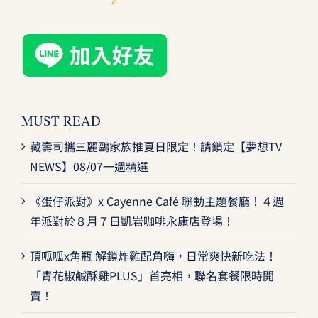
MUST READ
藏壽司攜三麗鷗家族推夏日限定！請鎖定【夢想TV
NEWS】08/07一週精選
《蛋仔派對》x Cayenne Café 聯動主題餐廳！４週
年派對於８月７日凱岩咖啡永康店登場！
頂呱呱x角瓶 解鎖炸雞配角嗨，日常爽快新吃法！
「青花椒鹹酥雞PLUS」首亮相，聯名套餐限時開
賣！