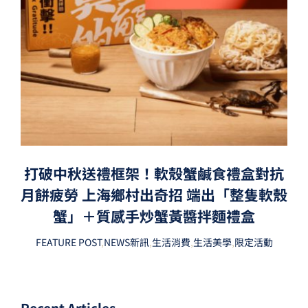
打破中秋送禮框架！軟殼蟹鹹食禮盒對抗
月餅疲勞 上海鄉村出奇招 端出「整隻軟殼
蟹」＋質感手炒蟹黃醬拌麵禮盒
FEATURE POST
,
NEWS新訊
,
生活消費
,
生活美學
,
限定活動
Recent Articles