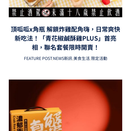
頂呱呱x角瓶 解鎖炸雞配角嗨，日常爽快
新吃法！「青花椒鹹酥雞PLUS」首亮
相，聯名套餐限時開賣！
FEATURE POST
,
NEWS新訊
,
美食生活
,
限定活動