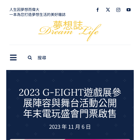
Skip
人生因夢想而偉大
一本為您打造夢想生活的美好雜誌
to
content
Search
Toggle
for:
Navigation
最新訊息
生活美學
2023 G-EIGHT遊戲展參
展陣容與舞台活動公開
室內設計
年末電玩盛會門票啟售
購屋指南
2023 年 11 月 6 日
夢想旅遊