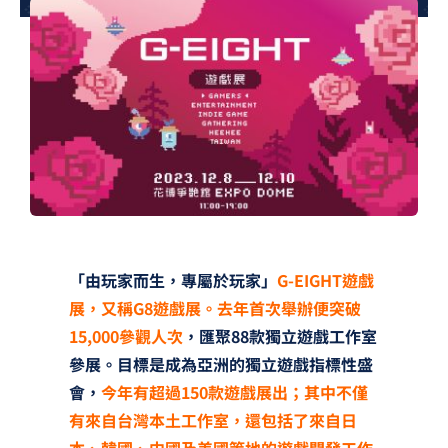
夢想TV
GCU大賽
夢想購物
「由玩家而生，專屬於玩家」
G-EIGHT遊戲
展，又稱G8遊戲展。去年首次舉辦便突破
15,000參觀人次
，匯聚88款獨立遊戲工作室
參展。目標是成為亞洲的獨立遊戲指標性盛
會，
今年有超過150款遊戲展出；其中不僅
有來自台灣本土工作室，還包括了來自日
本、韓國、中國及美國等地的遊戲開發工作