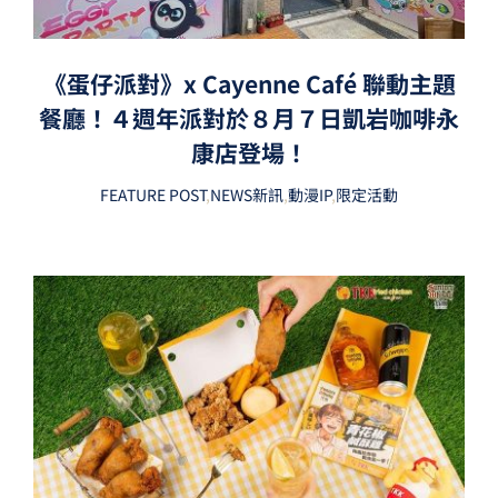
《蛋仔派對》x Cayenne Café 聯動主題
餐廳！４週年派對於８月７日凱岩咖啡永
康店登場！
FEATURE POST
,
NEWS新訊
,
動漫IP
,
限定活動