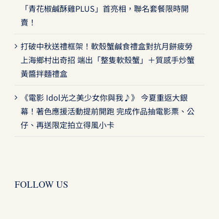
「青花椒鹹酥雞PLUS」首亮相，聯名套餐限時開
賣！
打破中秋送禮框架！軟殼蟹鹹食禮盒對抗月餅疲勞
上海鄉村出奇招 端出「整隻軟殼蟹」＋質感手炒蟹
黃醬拌麵禮盒
《電影 Idol光之美少女你與我♪》 今夏重返大銀
幕！著色應援活動提前開跑 完成作品抽電影票、公
仔、再送限定拍立得風小卡
FOLLOW US