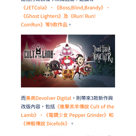
《JETCola》、《Boss,Blind,Brandy》、
《Ghost Lighters》及《Run! Run!
CoinRun》等9款作品
。
而
美商Devolver Digital
，則帶來3款新作與
改版內容，包括
《進擊羔羊傳說 Cult of the
Lamb》、《電鑽少女 Pepper Grinder》和
《神骰傳說 Dicefolk》
。