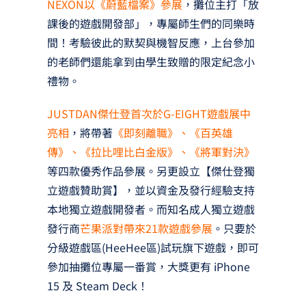
NEXON以《蔚藍檔案》參展
，攤位主打「放
課後的遊戲開發部」，專屬師生們的同樂時
間！考驗彼此的默契與機智反應，上台參加
的老師們還能拿到由學生致贈的限定紀念小
禮物。
JUSTDAN傑仕登首次於G-EIGHT遊戲展中
亮相
，將帶著
《即刻離職》、《百英雄
傳》、《拉比哩比白金版》、《將軍對決》
等四款優秀作品參展。另更設立【傑仕登獨
立遊戲贊助賞】，並以資金及發行經驗支持
本地獨立遊戲開發者。而知名成人獨立遊戲
發行商
芒果派對帶來21款遊戲參展
。只要於
分級遊戲區(HeeHee區)試玩旗下遊戲，即可
參加抽攤位專屬一番賞，大獎更有 iPhone
15 及 Steam Deck！