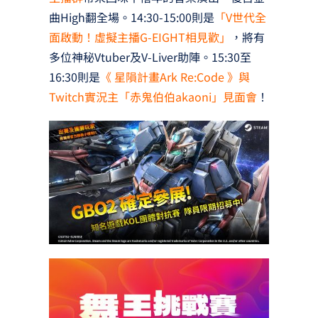
曲High翻全場。14:30-15:00則是
「V世代全
面啟動！虛擬主播G-EIGHT相見歡」
，將有
多位神秘Vtuber及V-Liver助陣。15:30至
16:30則是
《 星隕計畫Ark Re:Code 》與
Twitch實況主「赤鬼伯伯akaoni」見面會
！