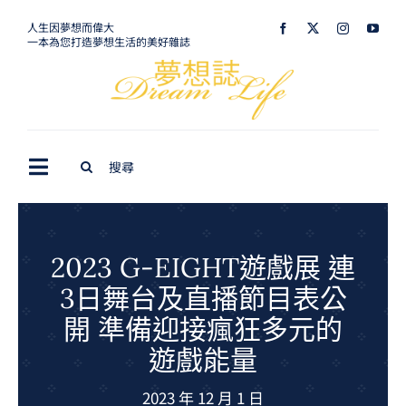
Skip
人生因夢想而偉大
一本為您打造夢想生活的美好雜誌
to
content
Search
Toggle
for:
Navigation
最新訊息
生活美學
2023 G-EIGHT遊戲展 連
3日舞台及直播節目表公
室內設計
開 準備迎接瘋狂多元的
購屋指南
遊戲能量
夢想旅遊
2023 年 12 月 1 日