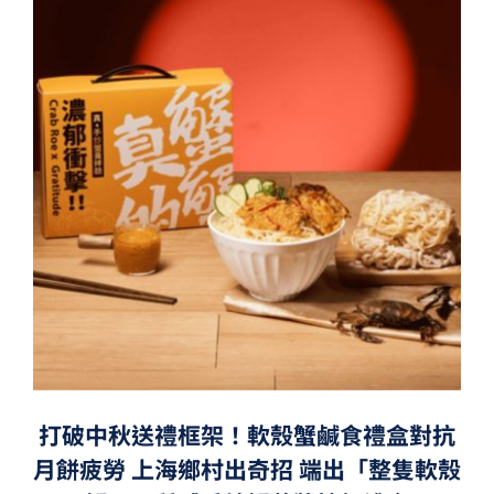
打破中秋送禮框架！軟殼蟹鹹食禮盒對抗
月餅疲勞 上海鄉村出奇招 端出「整隻軟殼