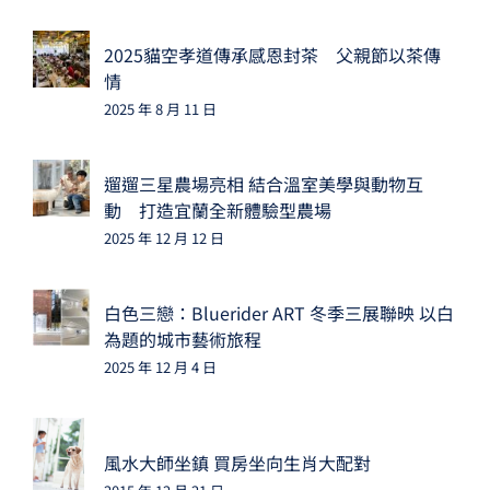
2025貓空孝道傳承感恩封茶 父親節以茶傳
情
2025 年 8 月 11 日
遛遛三星農場亮相 結合溫室美學與動物互
動 打造宜蘭全新體驗型農場
2025 年 12 月 12 日
白色三戀：Bluerider ART 冬季三展聯映 以白
為題的城市藝術旅程
2025 年 12 月 4 日
風水大師坐鎮 買房坐向生肖大配對