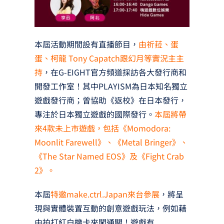
本屆活動期間設有直播節目，
由祈菈、蛋
蛋、柯龍 Tony Capatch跟幻月等實況主主
持
，在G-EIGHT官方頻道採訪各大發行商和
開發工作室！其中PLAYISM為日本知名獨立
遊戲發行商；曾協助《返校》在日本發行，
專注於日本獨立遊戲的國際發行。
本屆將帶
來4款未上市遊戲，包括《Momodora:
Moonlit Farewell》、《Metal Bringer》、
《The Star Named EOS》及《Fight Crab
2》。
本屆
特邀make.ctrl.Japan來台參展
，將呈
現與實體裝置互動的創意遊戲玩法，例如藉
由拍打紅白機卡來闖通關！遊戲有