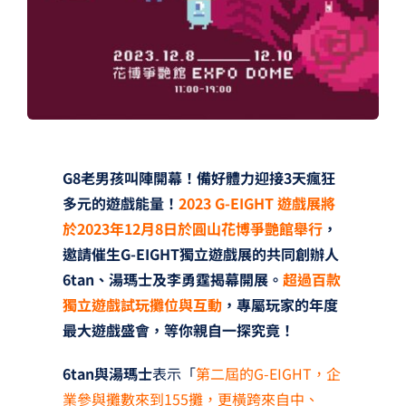
G8
老男孩叫陣開幕！備好體力迎接3天瘋狂
多元的遊戲能量！
2023 G-EIGHT 遊戲展將
於2023年12月8日於圓山花博爭艷館舉行
，
邀請催生G-EIGHT獨立遊戲展的共同創辦人
6tan、湯瑪士及李勇霆揭幕開展。
超過百款
獨立遊戲試玩攤位與互動
，專屬玩家的年度
最大遊戲盛會，等你親自一探究竟！
6tan與湯瑪士
表示「
第二屆的G-EIGHT，企
業參與攤數來到155攤，更橫跨來自中、