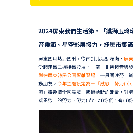
2024
屏東我們生活節，「鐵獅玉玲
音樂節、星空影展接力，紓壓市集
屏東四月熱力四射，從南到北活動滿滿，
屏
份起連續二週接續登場，一南一北捲起音樂旋
則在屏東縣民公園壓軸登場
，一貫關注勞工
動朋友，
今年主題設定為－「感恩！勞力(lóo-l
節」將邀請全國民眾一起補給新的能量，對
感恩勞工的勞力，勞力(lóo-la̍t)你們，有(ū