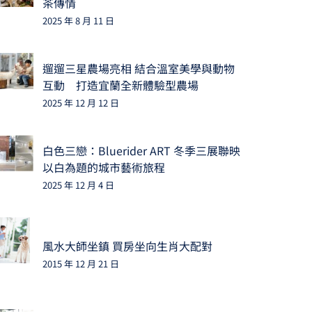
茶傳情
2025 年 8 月 11 日
遛遛三星農場亮相 結合溫室美學與動物
互動 打造宜蘭全新體驗型農場
2025 年 12 月 12 日
白色三戀：Bluerider ART 冬季三展聯映
以白為題的城市藝術旅程
2025 年 12 月 4 日
風水大師坐鎮 買房坐向生肖大配對
2015 年 12 月 21 日