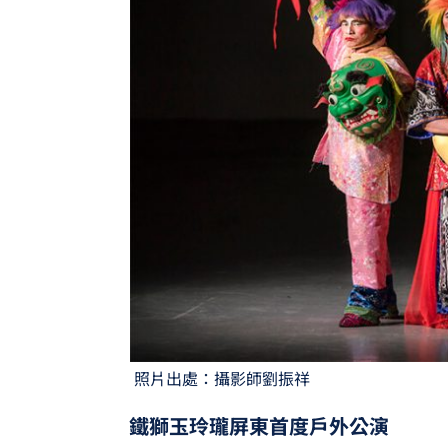
照片出處：攝影師劉振祥
鐵獅玉玲瓏屏東首度戶外公演