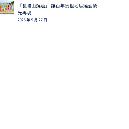
「長岐山燒酒」 讓百年馬祖地瓜燒酒榮
光再現
2025 年 5 月 27 日