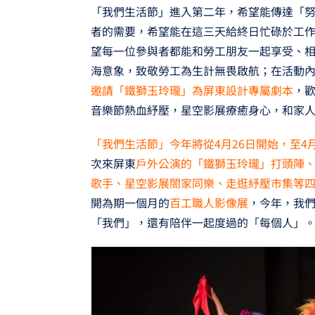
「我們生活節」進入第二年，希望能傳達「
者的需要，希望能在這三天給終日忙碌於工
望每一位參與者都能和勞工朋友一起享受、
海意象，致敬勞工為生計無畏啟航；在活動
邀請「鐵獅玉玲瓏」為屏東設計專屬劇本
，
音樂節熱血紓壓，星空影展療癒身心，和家
「我們生活節」今年將從4月26日開始，至4
次來屏東
戶外公演的「鐵獅玉玲瓏」打頭陣
歌手、星空影展閤家同樂、走逛紓壓市集等
開為期一個月的
百工職人影像展
，今年，我
「我們」，還有陪伴一起度過的「每個人」