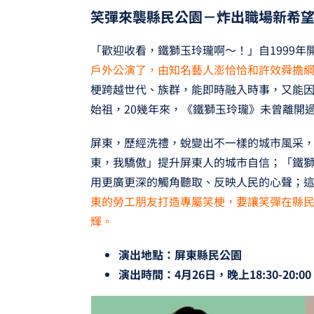
笑彈來襲縣民公園－炸出職場新希
「歡迎收看，鐵獅玉玲瓏啊～！」自1999年
戶外公演了，由知名藝人澎恰恰和許效舜擔
梗跨越世代、族群，能即時融入時事，又能
始祖，20幾年來，《鐵獅玉玲瓏》未曾離開
屏東，歷經洗禮，蛻變出不一樣的城市風采
東，我驕傲」提升屏東人的城市自信；「鐵
用更廣更深的觸角聽取、反映人民的心聲；
東的勞工朋友打造專屬笑梗，要讓笑彈在縣
輝。
演出地點：屏東縣民公園
演出時間：4月26日，晚上18:30-20:00