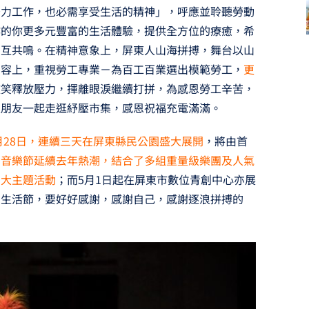
努力工作，也必需享受生活的精神」，呼應並聆聽勞動
作的你更多元豐富的生活體驗，提供全方位的療癒，希
相互共鳴。在精神意象上，屏東人山海拼搏，舞台以山
內容上，重視勞工專業－為百工百業選出模範勞工，
更
歡笑釋放壓力，揮離眼淚繼續打拼，為感恩勞工辛苦，
人朋友一起走逛紓壓市集，感恩祝福充電滿滿。
月28日，連續三天在屏東縣民公園盛大展開
，將由首
、音樂節延續去年熱潮，結合了多組重量級樂團及人氣
四大主題活動
；而5月1日起在屏東市數位青創中心亦展
們生活節，要好好感謝，感謝自己，感謝逐浪拼搏的
。