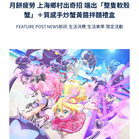
月餅疲勞 上海鄉村出奇招 端出「整隻軟殼
蟹」＋質感手炒蟹黃醬拌麵禮盒
FEATURE POST
,
NEWS新訊
,
生活消費
,
生活美學
,
限定活動