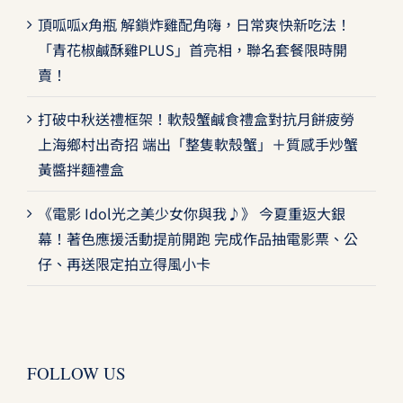
頂呱呱x角瓶 解鎖炸雞配角嗨，日常爽快新吃法！
「青花椒鹹酥雞PLUS」首亮相，聯名套餐限時開
賣！
打破中秋送禮框架！軟殼蟹鹹食禮盒對抗月餅疲勞
上海鄉村出奇招 端出「整隻軟殼蟹」＋質感手炒蟹
黃醬拌麵禮盒
《電影 Idol光之美少女你與我♪》 今夏重返大銀
幕！著色應援活動提前開跑 完成作品抽電影票、公
仔、再送限定拍立得風小卡
FOLLOW US