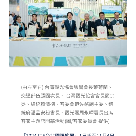
夢想TV
GCU大賽
夢想購物
(由左至右) 台灣觀光協會榮譽會長葉菊蘭、
交通部伍勝園次長、 台灣觀光協會會長簡余
晏、總統賴清德、客委會范佐銘副主委、總
統府潘孟安秘書長、觀光署周永暉署長出席
客家主題館開幕活動(圖/客家委員會 提供)
「2024 ITF台北國際旅展」1日起至11月4日