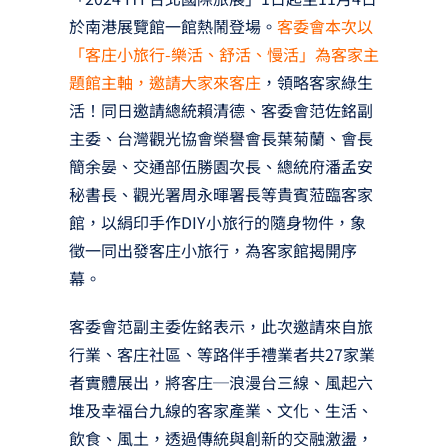
於南港展覽館一館熱鬧登場。
客委會本次以
「客庄小旅行-樂活、舒活、慢活」為客家主
題館主軸，邀請大家來客庄
，領略客家綠生
活！同日邀請總統賴清德、客委會范佐銘副
主委、台灣觀光協會榮譽會長葉菊蘭、會長
簡余晏、交通部伍勝園次長、總統府潘孟安
秘書長、觀光署周永暉署長等貴賓蒞臨客家
館，以絹印手作DIY小旅行的隨身物件，象
徵一同出發客庄小旅行，為客家館揭開序
幕。
客委會范副主委佐銘表示，此次邀請來自旅
行業、客庄社區、等路伴手禮業者共27家業
者實體展出，將客庄─浪漫台三線、風起六
堆及幸福台九線的客家產業、文化、生活、
飲食、風土，透過傳統與創新的交融激盪，