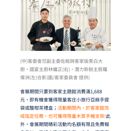
(中)客委會范副主委佐銘與客家版黑白大
廚，國宴主廚林繼正(右)，潛力新銳主廚羅
偉洲(左)合影(圖/客家委員會 提供)
會展期間只要到客家主題館消費滿1,688
元，即有機會獲得限量客庄小旅行亞麻手提
袋或酸柑茶禮盒；
活動期間內，於客家館完
成指定任務，也可獲得限量木質手機支架!
此
外，會展期間精彩活動均名額有限且免費報