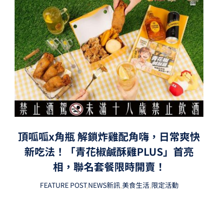
頂呱呱x角瓶 解鎖炸雞配角嗨，日常爽快
新吃法！「青花椒鹹酥雞PLUS」首亮
相，聯名套餐限時開賣！
FEATURE POST
,
NEWS新訊
,
美食生活
,
限定活動