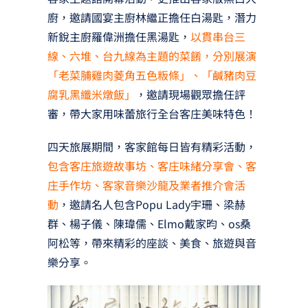
廚，邀請國宴主廚林繼正擔任白湯匙，潛力
新銳主廚羅偉洲擔任黑湯匙，
以貫串台三
線、六堆、台九線為主題的菜餚，分別展演
「老菜脯雞肉菱角五色粄條」、「鹹豬肉豆
腐乳黑纖米燉飯」
，邀請現場觀眾擔任評
審，帶大家用味蕾旅行全台客庄美味特色！
四天旅展期間，客家館每日皆有精彩活動，
包含客庄旅遊故事坊、客庄味緒分享會、客
庄手作坊、客家音樂沙龍及業者推介會活
動
，邀請名人包含Popu Lady宇珊、梁赫
群、楊子儀、陳瑋儒、Elmo戴家昀、os桑
阿松等，帶來精彩的座談、美食、旅遊與音
樂分享。