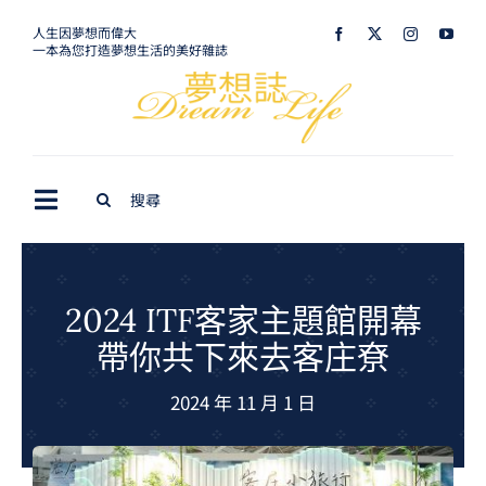
Skip
人生因夢想而偉大
一本為您打造夢想生活的美好雜誌
to
content
Search
Toggle
for:
Navigation
最新訊息
生活美學
2024 ITF客家主題館開幕
帶你共下來去客庄尞
室內設計
2024 年 11 月 1 日
購屋指南
夢想旅遊