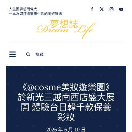
Skip
人生因夢想而偉大
一本為您打造夢想生活的美好雜誌
to
content
Search
Toggle
for:
Navigation
最新訊息
生活美學
《@cosme美妝遊樂園》
於新光三越南西店盛大展
室內設計
開 體驗台日韓千款保養
購屋指南
彩妝
夢想旅遊
2026 年 6 月 10 日