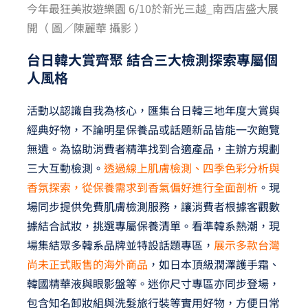
今年最狂美妝遊樂園 6/10於新光三越_南西店盛大展
開（ 圖／陳麗華 攝影 ）
台日韓大賞齊聚 結合三大檢測探索專屬個
人風格
活動以認識自我為核心，匯集台日韓三地年度大賞與
經典好物，不論明星保養品或話題新品皆能一次飽覽
無遺。為協助消費者精準找到合適產品，主辦方規劃
三大互動檢測。
透過線上肌膚檢測、四季色彩分析與
香氛探索，從保養需求到香氣偏好進行全面剖析
。現
場同步提供免費肌膚檢測服務，讓消費者根據客觀數
據結合試妝，挑選專屬保養清單。看準韓系熱潮，現
場集結眾多韓系品牌並特設話題專區，
展示多款台灣
尚未正式販售的海外商品
，如日本頂級潤澤護手霜、
韓國精華液與眼影盤等。迷你尺寸專區亦同步登場，
包含知名卸妝組與洗髮旅行裝等實用好物，方便日常