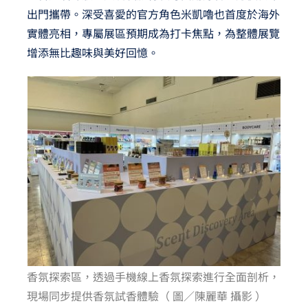
出門攜帶。深受喜愛的官方角色米凱嚕也首度於海外
實體亮相，專屬展區預期成為打卡焦點，為整體展覽
增添無比趣味與美好回憶。
香氛探索區，透過手機線上香氛探索進行全面剖析，
現場同步提供香氛試香體驗（ 圖／陳麗華 攝影 ）