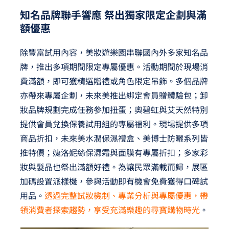
知名品牌聯手響應 祭出獨家限定企劃與滿
額優惠
除豐富試用內容，美妝遊樂園串聯國內外多家知名品
牌，推出多項期間限定專屬優惠。活動期間於現場消
費滿額，即可獲精選贈禮或角色限定吊飾。多個品牌
亦帶來專屬企劃，未來美推出綁定會員贈體驗包；卸
妝品牌規劃完成任務參加扭蛋；奧碧虹與艾天然特別
提供會員兌換保養試用組的專屬福利。現場提供多項
商品折扣，未來美水潤保濕禮盒、美博士防曬系列皆
推特價；婕洛妮絲保濕霜與面膜有專屬折扣；多家彩
妝與髮品也祭出滿額好禮。為讓民眾滿載而歸，展區
加碼設置派樣機，參與活動即有機會免費獲得口碑試
用品。
透過完整試妝機制、專業分析與專屬優惠，帶
領消費者探索趨勢，享受充滿樂趣的尋寶購物時光
。