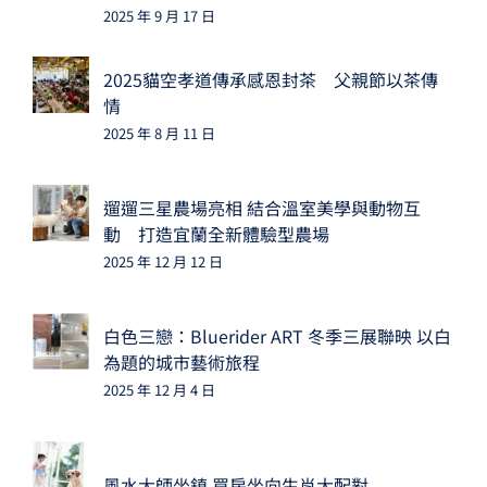
2025 年 9 月 17 日
2025貓空孝道傳承感恩封茶 父親節以茶傳
情
2025 年 8 月 11 日
遛遛三星農場亮相 結合溫室美學與動物互
動 打造宜蘭全新體驗型農場
2025 年 12 月 12 日
白色三戀：Bluerider ART 冬季三展聯映 以白
為題的城市藝術旅程
2025 年 12 月 4 日
風水大師坐鎮 買房坐向生肖大配對