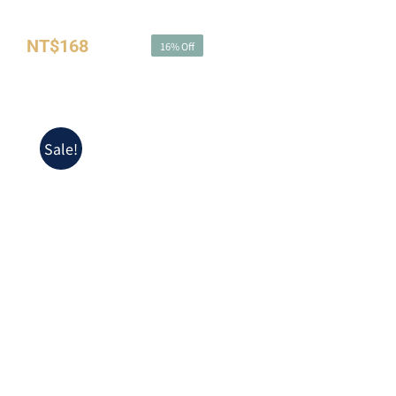
夢想誌NO.41－擁抱春光盛宴
NT$
168
NT$
200
16% Off
原
目
始
前
價
價
格：
格：
Sale!
NT$200。
NT$168。
夢想誌NO.42－豔陽夏日邀約