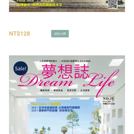
夢想誌NO.30－品牌聯名 跨界共同開創新未來
NT$
128
NT$
200
36% Off
原
目
始
前
價
價
格：
格：
Sale!
NT$200。
NT$128。
夢想誌NO.31－防疫新生活運動