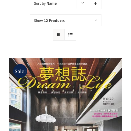
夢想TV
Sort by
Name
GCU大賽
Show
12 Products
夢想購物
Sale!
夢想誌NO.29－斷‧捨‧離 居家美學創意