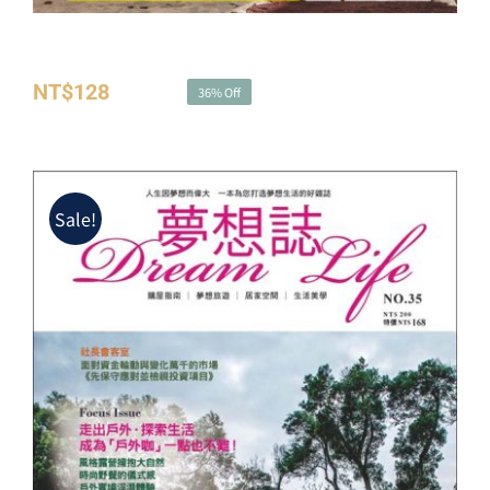
夢想誌NO.34－健康養生行動 check it out！
NT$
128
NT$
200
36% Off
原
目
始
前
價
價
格：
格：
Sale!
NT$200。
NT$128。
夢想誌NO.35－走出戶外 探索生活