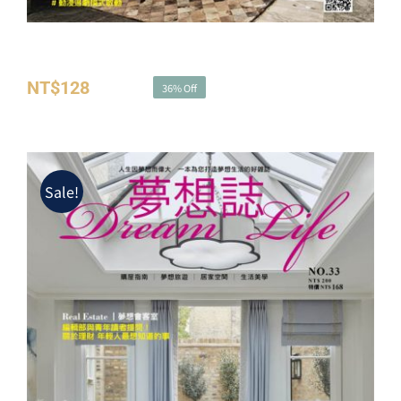
夢想誌NO.32－111 good ideas迎新年
NT$
128
NT$
200
36% Off
原
目
始
前
價
價
格：
格：
Sale!
NT$200。
NT$128。
夢想誌NO.33－品味生活 每天都很chill