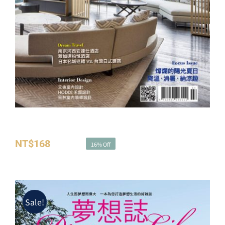
夢想誌NO.38－燦爛的陽光夏日 降溫、消暑、納涼趣
NT$
168
NT$
200
16% Off
原
目
始
前
價
價
格：
格：
Sale!
NT$200。
NT$168。