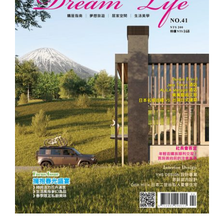
夢想誌NO.41－擁抱春光盛宴