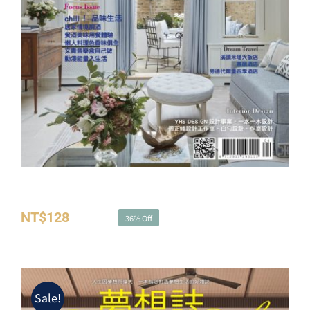
夢想誌NO.33－品味生活 每天都很chill
NT$
128
NT$
200
36% Off
原
目
始
前
價
價
格：
格：
Sale!
NT$200。
NT$128。