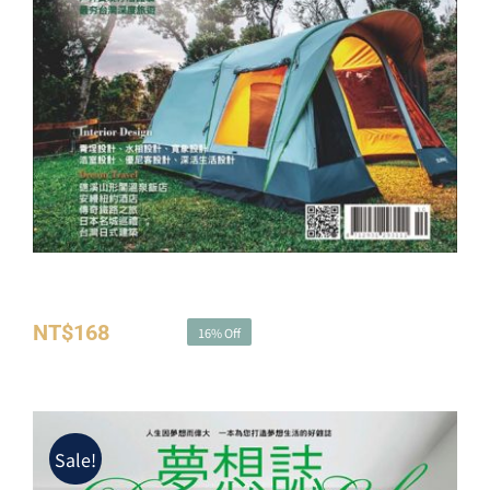
夢想誌NO.35－走出戶外 探索生活
NT$
168
NT$
200
16% Off
原
目
始
前
價
價
格：
格：
Sale!
NT$200。
NT$168。