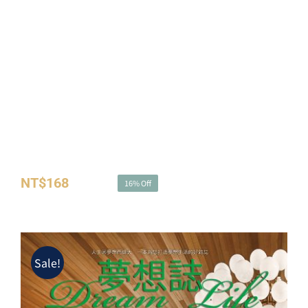
夢想誌NO.42－豔陽夏日邀約
NT$
168
NT$
200
16% Off
原
目
始
前
價
價
格：
格：
Sale!
NT$200。
NT$168。