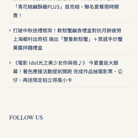
「青花椒鹹酥雞PLUS」首亮相，聯名套餐限時開
賣！
打破中秋送禮框架！軟殼蟹鹹食禮盒對抗月餅疲勞
上海鄉村出奇招 端出「整隻軟殼蟹」＋質感手炒蟹
黃醬拌麵禮盒
《電影 Idol光之美少女你與我♪》 今夏重返大銀
幕！著色應援活動提前開跑 完成作品抽電影票、公
仔、再送限定拍立得風小卡
FOLLOW US