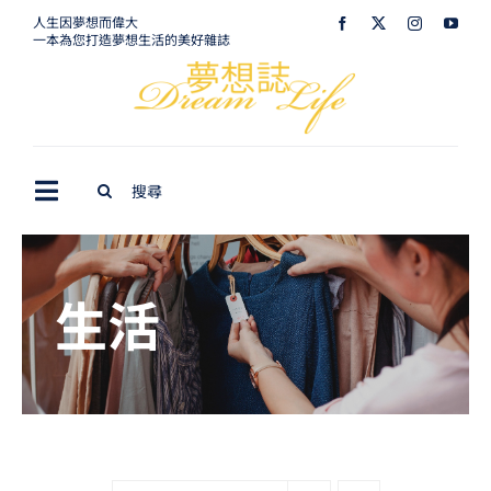
Skip
人生因夢想而偉大
一本為您打造夢想生活的美好雜誌
to
content
Search
Toggle
for:
Navigation
最新訊息
生活
生活美學
室內設計
購屋指南
夢想旅遊