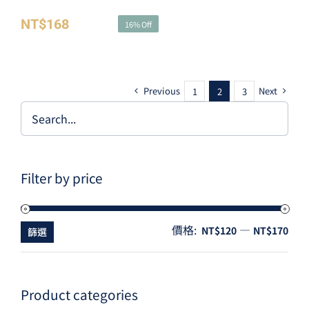
NT$
168
NT$
200
16% Off
原
目
始
前
價
價
Previous
Next
1
2
3
格：
格：
NT$200。
NT$168。
Filter by price
價格:
—
最
最
NT$120
NT$170
篩選
低
高
價
價
格
格
Product categories