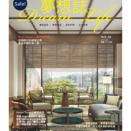
Sale!
NT$200。
NT$128。
夢想誌NO.30－品牌聯名 跨界共同開創新
未來