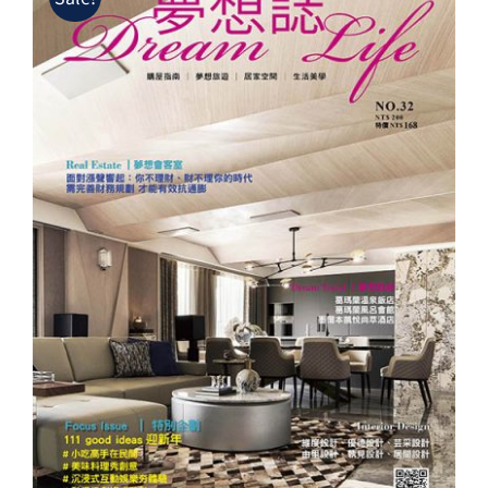
NT$200。
NT$128。
夢想誌NO.32－111 good ideas迎新年