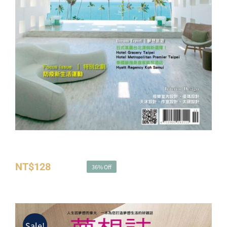
夢想誌NO.31－防疫新生活運動
NT$
128
NT$
200
36% Off
原
目
始
前
價
價
格：
格：
Sale!