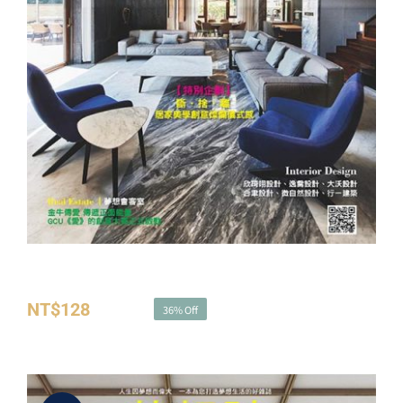
燦爛儀式感
夢想誌NO.29－斷‧捨‧離 居家美學創意燦爛儀式感
NT$
128
NT$
200
36% Off
原
目
始
前
價
價
格：
格：