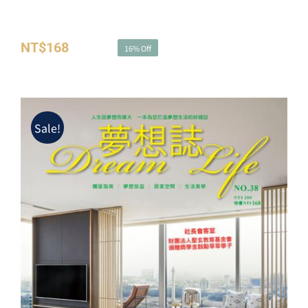
夢想誌NO.36－冬日微裝修提案 快速打造美好生活感
NT$
168
NT$
200
16% Off
原
目
始
前
價
價
格：
格：
Sale!
NT$200。
NT$168。
夢想誌NO.38－燦爛的陽光夏日 降溫、消
暑、納涼趣