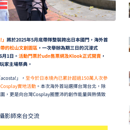
!」
將於2025年5月底帶隊整裝跨出日本國門，海外首
地帶的松山文創園區
，一次舉辦為期三日的沉浸式
至6月1日。
活動門票於udn售票網及Klook正式開賣
，
場玩家主場祭典。
costa!」，
至今於日本境內已累計超過150萬人次參
splay實地活動
。本次海外首站選擇台灣台北，除
，更是向台灣Cosplay圈豐沛的創作能量與熱情致
名攝影師來台交流