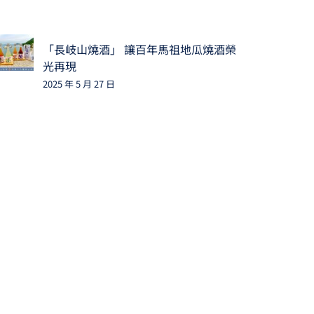
「長岐山燒酒」 讓百年馬祖地瓜燒酒榮
光再現
2025 年 5 月 27 日