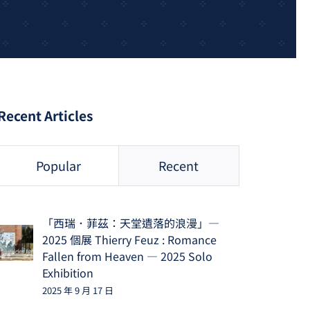
Recent Articles
Popular
Recent
「西瑞．菲茲：天堂遺落的浪漫」—
2025 個展 Thierry Feuz : Romance
Fallen from Heaven — 2025 Solo
Exhibition
2025 年 9 月 17 日