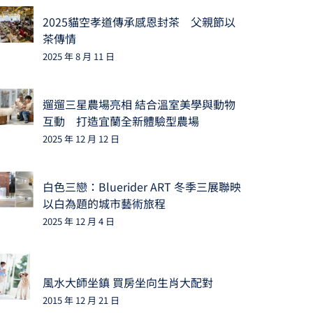
2025貓空孝道傳承感恩封茶 父親節以
茶傳情
2025 年 8 月 11 日
遛遛三星農場亮相 結合溫室美學與動物
互動 打造宜蘭全新體驗型農場
2025 年 12 月 12 日
白色三戀：Bluerider ART 冬季三展聯映
以白為題的城市藝術旅程
2025 年 12 月 4 日
風水大師坐鎮 買房坐向生肖大配對
2015 年 12 月 21 日