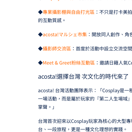
◆
專業攝影棚與自由打光區
：不只是打卡美
的互動質感。
◆
acosta!マルシェ市集
：開放同人創作、角
◆
攝影師交流區
：首度於活動中設立交流空間
◆
Meet & Greet粉絲互動區
：邀請日籍人氣C
acosta!選擇台灣 次文化的時代來了
acosta! 台灣活動團隊表示：「Cospl
一場活動，而是屬於玩家的『第二人生場域』
掌聲。」
台灣首次迎來以Cosplay玩家為核心的大型專
台、一段旅程，更是一種文化理想的實踐。