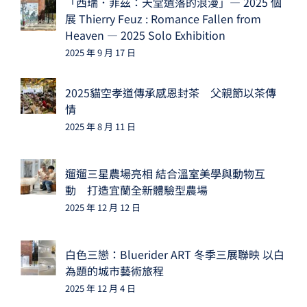
「西瑞．菲茲：天堂遺落的浪漫」— 2025 個
展 Thierry Feuz : Romance Fallen from
Heaven — 2025 Solo Exhibition
2025 年 9 月 17 日
2025貓空孝道傳承感恩封茶 父親節以茶傳
情
2025 年 8 月 11 日
遛遛三星農場亮相 結合溫室美學與動物互
動 打造宜蘭全新體驗型農場
2025 年 12 月 12 日
白色三戀：Bluerider ART 冬季三展聯映 以白
為題的城市藝術旅程
2025 年 12 月 4 日