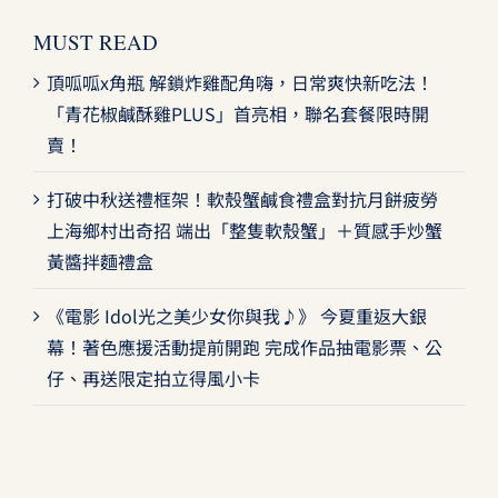
MUST READ
頂呱呱x角瓶 解鎖炸雞配角嗨，日常爽快新吃法！
「青花椒鹹酥雞PLUS」首亮相，聯名套餐限時開
賣！
打破中秋送禮框架！軟殼蟹鹹食禮盒對抗月餅疲勞
上海鄉村出奇招 端出「整隻軟殼蟹」＋質感手炒蟹
黃醬拌麵禮盒
《電影 Idol光之美少女你與我♪》 今夏重返大銀
幕！著色應援活動提前開跑 完成作品抽電影票、公
仔、再送限定拍立得風小卡