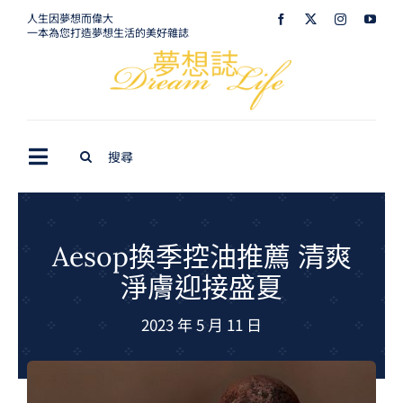
Skip
人生因夢想而偉大
一本為您打造夢想生活的美好雜誌
to
content
Search
Toggle
for:
Navigation
最新訊息
生活美學
Aesop換季控油推薦 清爽
淨膚迎接盛夏
室內設計
2023 年 5 月 11 日
購屋指南
夢想旅遊