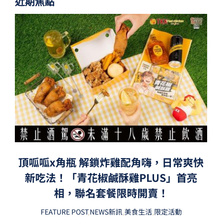
近期焦點
頂呱呱x角瓶 解鎖炸雞配角嗨，日常爽快
新吃法！「青花椒鹹酥雞PLUS」首亮
相，聯名套餐限時開賣！
FEATURE POST
,
NEWS新訊
,
美食生活
,
限定活動