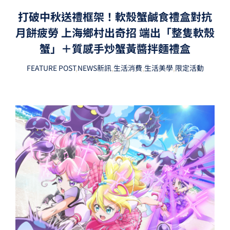
打破中秋送禮框架！軟殼蟹鹹食禮盒對抗
月餅疲勞 上海鄉村出奇招 端出「整隻軟殼
蟹」＋質感手炒蟹黃醬拌麵禮盒
FEATURE POST
,
NEWS新訊
,
生活消費
,
生活美學
,
限定活動