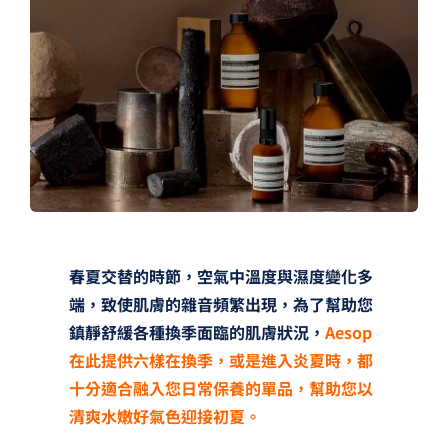
夢想TV
GCU大賽
夢想購物
春夏交替的時節，空氣中溫度與濕度變化多
端，致使肌膚的雜音頻繁出現，為了幫助您
鎮靜舒緩各種換季面臨的肌膚狀況，
Aesop
在此提供六樣在換季，或是進入炎夏時，都
十分適合融入您日常保養的單品，幫助您以
清爽水嫩好氣色迎接初夏。