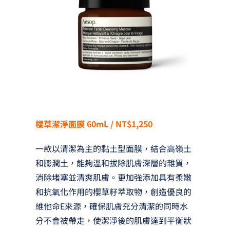
櫻草潔淨面膜 60mL / NT$1,250
一款以清潔為主的黏土型面膜，結合高嶺土
和膨潤土，能夠溫和拔除肌膚深層的雜質，
消除堵塞並清爽肌膚。更加強添加具有柔嫩
和抗氧化作用的櫻草籽萃取物，創造優良的
維他命E來源，確保肌膚充分清潔的同時水
分不會被帶走，使潔淨後的肌膚達到平衡狀