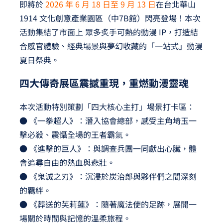
即將於
2026 年 6 月 18 日至 9 月 13 日
在台北華山
1914 文化創意產業園區（中7B館）閃亮登場！本次
活動集結了市面上 眾多炙手可熱的動漫 IP，打造結
合感官體驗、經典場景與夢幻收藏的「一站式」動漫
夏日祭典。
四大傳奇展區震撼重現，重燃動漫靈魂
本次活動特別策劃「四大核心主打」場景打卡區：
● 《一拳超人》：潛入協會總部，感受主角埼玉一
擊必殺、震懾全場的王者霸氣。
● 《進擊的巨人》：與調查兵團一同獻出心臟，體
會追尋自由的熱血與悲壯。
● 《鬼滅之刃》：沉浸於炭治郎與夥伴們之間深刻
的羈絆。
● 《葬送的芙莉蓮》：隨著魔法使的足跡，展開一
場關於時間與記憶的溫柔旅程。