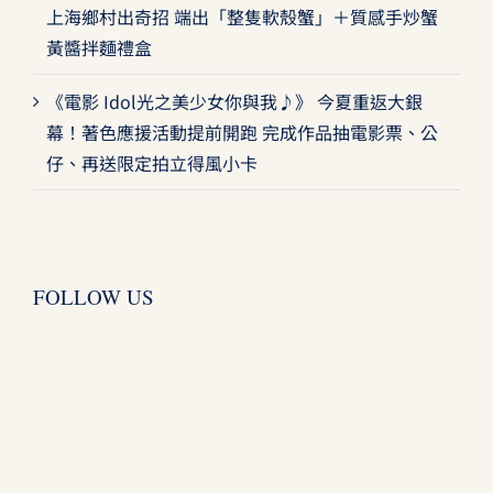
上海鄉村出奇招 端出「整隻軟殼蟹」＋質感手炒蟹
黃醬拌麵禮盒
《電影 Idol光之美少女你與我♪》 今夏重返大銀
幕！著色應援活動提前開跑 完成作品抽電影票、公
仔、再送限定拍立得風小卡
FOLLOW US