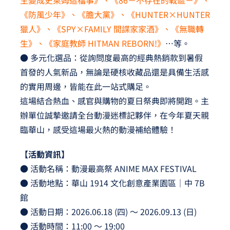
《防風少年》、《膽大黨》、《HUNTER×HUNTER
獵人》、《SPY×FAMILY 間諜家家酒》、《無職轉
生》、《家庭教師 HITMAN REBORN!》
…等。
● 多元化選品：從詢問度最高的經典熱銷款到暑假
首發的人氣新品，無論是硬核收藏品還是具備生活感
的實用周邊，皆能在此一站式購足。
這場結合熱血、感官與購物的夏日祭典即將開跑。主
辦單位誠摯邀請全台動漫迷標記夥伴，在今年夏天親
臨華山，感受這場最火熱的動漫補給體驗！
【活動資訊】
● 活動名稱：動漫最高祭 ANIME MAX FESTIVAL
● 活動地點：華山 1914 文化創意產業園區｜中 7B
館
● 活動日期：2026.06.18 (四) ～ 2026.09.13 (日)
● 活動時間：11:00 ～ 19:00