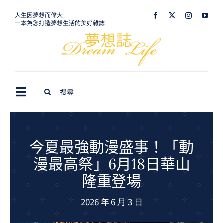
Skip
人生因夢想而偉大
一本為您打造夢想生活的美好雜誌
to
content
Search
Toggle
for:
Navigation
最新訊息
生活美學
今夏最強動漫盛事！「動
漫最高祭」6月18日華山
室內設計
隆重登場
購屋指南
2026 年 6 月 3 日
夢想旅遊