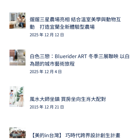
遛遛三星農場亮相 結合溫室美學與動物互
動 打造宜蘭全新體驗型農場
2025 年 12 月 12 日
白色三戀：Bluerider ART 冬季三展聯映 以白
為題的城市藝術旅程
2025 年 12 月 4 日
風水大師坐鎮 買房坐向生肖大配對
2015 年 12 月 21 日
【美的in台灣】 巧時代跨界設計創生計畫