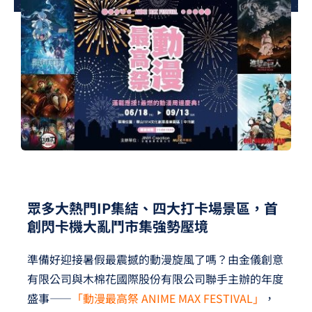
夢想TV
GCU大賽
夢想購物
眾多大熱門IP集結、四大打卡場景區，首
創閃卡機大亂鬥市集強勢壓境
準備好迎接暑假最震撼的動漫旋風了嗎？由金儀創意
有限公司與木棉花國際股份有限公司聯手主辦的年度
盛事——
「動漫最高祭 ANIME MAX FESTIVAL」
，