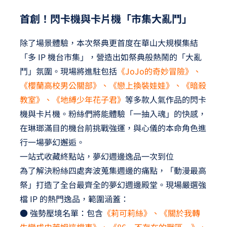
首創！閃卡機與卡片機「市集大亂鬥」
除了場景體驗，本次祭典更首度在華山大規模集結
「多 IP 機台市集」，營造出如祭典般熱鬧的「大亂
鬥」氛圍。現場將進駐包括
《JoJo的奇妙冒險》、
《櫻蘭高校男公關部》、《戀上換裝娃娃》、《暗殺
教室》、《地縛少年花子君》
等多款人氣作品的閃卡
機與卡片機。粉絲們將能體驗「一抽入魂」的快感，
在琳瑯滿目的機台前挑戰強運，與心儀的本命角色進
行一場夢幻邂逅。
一站式收藏終點站，夢幻週邊逸品一次到位
為了解決粉絲四處奔波蒐集週邊的痛點，「動漫最高
祭」打造了全台最齊全的夢幻週邊殿堂。現場嚴選強
檔 IP 的熱門逸品，範圍涵蓋：
● 強勢壓境名單：包含
《莉可莉絲》、《關於我轉
生變成史萊姆這檔事》、《86－不存在的戰區－》、