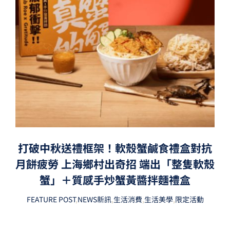
打破中秋送禮框架！軟殼蟹鹹食禮盒對抗
月餅疲勞 上海鄉村出奇招 端出「整隻軟殼
蟹」＋質感手炒蟹黃醬拌麵禮盒
FEATURE POST
,
NEWS新訊
,
生活消費
,
生活美學
,
限定活動