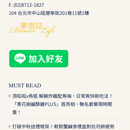
F. (02)8712-1827
104 台北市中山區遼寧街201巷11號1樓
MUST READ
頂呱呱x角瓶 解鎖炸雞配角嗨，日常爽快新吃法！
「青花椒鹹酥雞PLUS」首亮相，聯名套餐限時開
賣！
打破中秋送禮框架！軟殼蟹鹹食禮盒對抗月餅疲勞