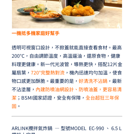
一機抵多機家庭好幫手
透明可視窗口設計，不掀蓋就能直接查看食材。最高
200°C，自由調節溫度，高溫逼油，還原食物，健康
料理更健康。新一代光波管，導熱更快，搭配12片金
屬扇葉，
720°完整熱對流
，機內迅速均勻加溫，使食
物口感更加酥脆。最重要的是，
好清洗不沾鍋
，最新
不沾塗層，
內建防噴油網設計、防噴油蓋，更容易清
潔
；BSMI國家認證，安全有保障，
全台超狂三年保
固
。
ARLINK攪拌氣炸鍋 — 型號MODEL EC-990 、 6.5 L