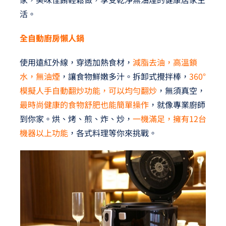
活。
全自動廚房懶人鍋
使用遠紅外線，穿透加熱食材，
減脂去油，高溫鎖
水，無油煙
，讓食物鮮嫩多汁。拆卸式攪拌棒，
360°
模擬人手自動翻炒功能，可以均勻翻炒
，無須真空，
最時尚健康的食物舒肥也能簡單操作
，就像專業廚師
到你家。烘、烤、煎、炸、炒，
一機滿足，擁有12台
機器以上功能
，各式料理等你來挑戰。