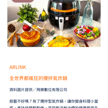
夢想TV
GCU大賽
夢想購物
ARLINK
全世界都瘋狂的攪拌氣炸鍋
資料圖片提供／飛樂數位有限公司
廚藝不好嗎？有了攪拌型氣炸鍋，讓你變身料理小當
家，美味佳餚輕鬆做，享受乾淨無油煙的健康居家生