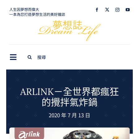
Skip
人生因夢想而偉大
一本為您打造夢想生活的美好雜誌
to
content
Search
Toggle
for:
Navigation
最新訊息
生活美學
ARLINK－全世界都瘋狂
的攪拌氣炸鍋
室內設計
2020 年 7 月 13 日
購屋指南
夢想旅遊