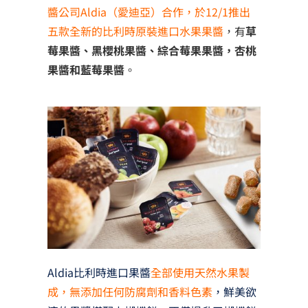
醬公司Aldia（愛迪亞）合作，於12/1推出
五款全新的比利時原裝進口水果果醬
，有
草
莓果醬、黑櫻桃果醬、綜合莓果果醬，杏桃
果醬和藍莓果醬
。
Aldia比利時進口果醬
全部使用天然水果製
成，無添加任何防腐劑和香料色素
，鮮美欲