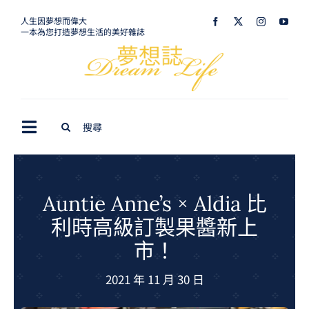
Skip
人生因夢想而偉大
一本為您打造夢想生活的美好雜誌
to
content
Search
Toggle
for:
Navigation
最新訊息
生活美學
Auntie Anne’s × Aldia 比
利時高級訂製果醬新上
室內設計
市！
購屋指南
2021 年 11 月 30 日
夢想旅遊