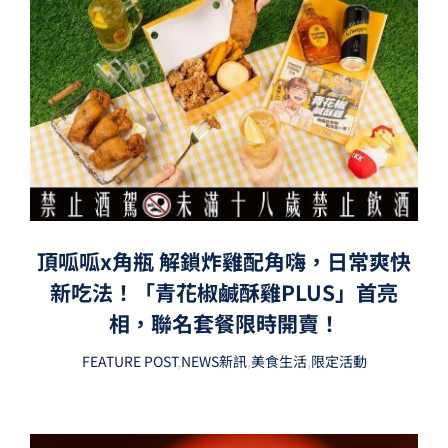
頂呱呱x角瓶 解鎖炸雞配角嗨，日常爽快
新吃法！「青花椒鹹酥雞PLUS」首亮
相，聯名套餐限時開賣！
FEATURE POST
,
NEWS新訊
,
美食生活
,
限定活動