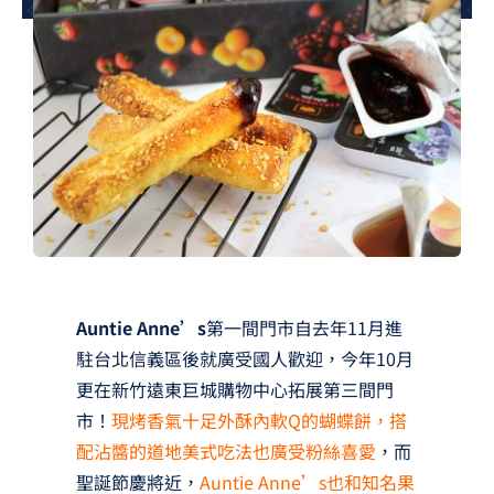
夢想TV
GCU大賽
夢想購物
Auntie Anne’s
第一間門市自去年11月進
駐台北信義區後就廣受國人歡迎，今年10月
更在新竹遠東巨城購物中心拓展第三間門
市！
現烤香氣十足外酥內軟Q的蝴蝶餅，搭
配沾醬的道地美式吃法也廣受粉絲喜愛
，而
聖誕節慶將近，
Auntie Anne’s也和知名果