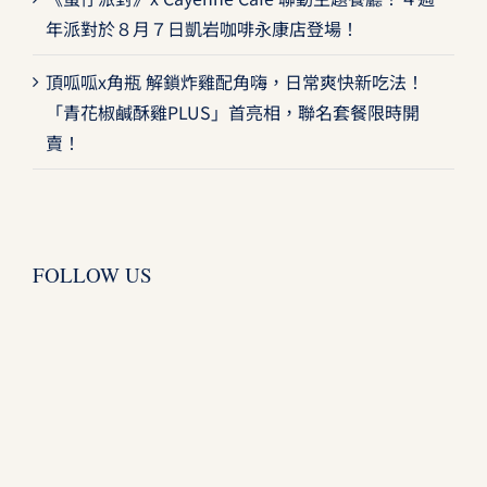
年派對於８月７日凱岩咖啡永康店登場！
頂呱呱x角瓶 解鎖炸雞配角嗨，日常爽快新吃法！
「青花椒鹹酥雞PLUS」首亮相，聯名套餐限時開
賣！
FOLLOW US