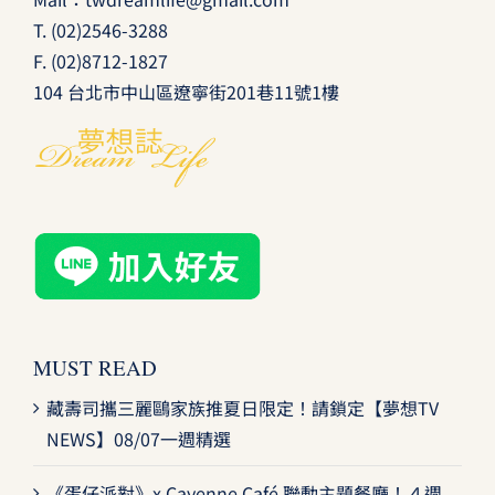
T.
(02)2546-3288
F. (02)8712-1827
104 台北市中山區遼寧街201巷11號1樓
MUST READ
藏壽司攜三麗鷗家族推夏日限定！請鎖定【夢想TV
NEWS】08/07一週精選
《蛋仔派對》x Cayenne Café 聯動主題餐廳！４週