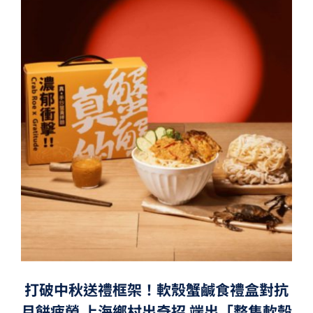
打破中秋送禮框架！軟殼蟹鹹食禮盒對抗
月餅疲勞 上海鄉村出奇招 端出「整隻軟殼