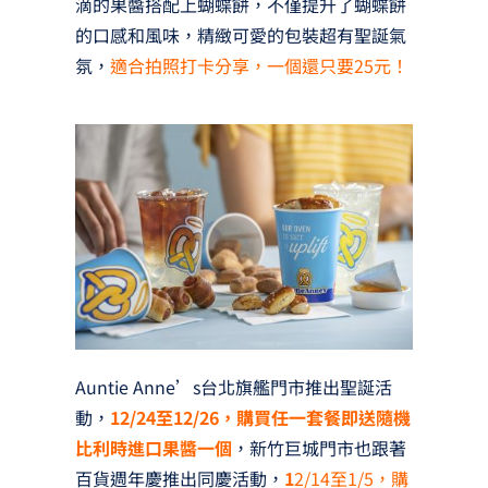
滴的果醬搭配上蝴蝶餅，不僅提升了蝴蝶餅
的口感和風味，精緻可愛的包裝超有聖誕氣
氛，
適合拍照打卡分享，一個還只要25元！
Auntie Anne’s台北旗艦門市推出聖誕活
動，
12/24至12/26，購買任一套餐即送隨機
比利時進口果醬一個
，新竹巨城門市也跟著
百貨週年慶推出同慶活動，
1
2/14至1/5，購