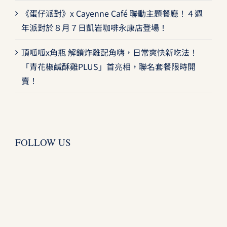
《蛋仔派對》x Cayenne Café 聯動主題餐廳！４週
年派對於８月７日凱岩咖啡永康店登場！
頂呱呱x角瓶 解鎖炸雞配角嗨，日常爽快新吃法！
「青花椒鹹酥雞PLUS」首亮相，聯名套餐限時開
賣！
FOLLOW US