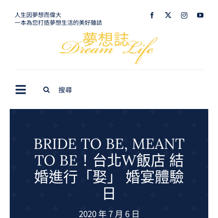
Skip
人生因夢想而偉大
一本為您打造夢想生活的美好雜誌
to
content
Search
Toggle
for:
Navigation
最新訊息
生活美學
BRIDE TO BE, MEANT
TO BE！台北W飯店 結
室內設計
婚進行「娶」 婚宴體驗
購屋指南
日
夢想旅遊
2020 年 7 月 6 日