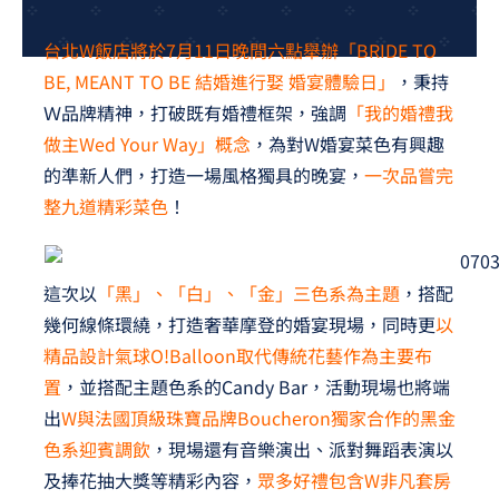
夢想TV
台北W飯店將於7月11日晚間六點舉辦「BRIDE TO
GCU大賽
BE, MEANT TO BE 結婚進行娶 婚宴體驗日」
，秉持
Ｗ品牌精神，打破既有婚禮框架，強調
「我的婚禮我
夢想購物
做主Wed Your Way」概念
，為對W婚宴菜色有興趣
的準新人們，打造一場風格獨具的晚宴，
一次品嘗完
整九道精彩菜色
！
這次以
「黑」、「白」、「金」三色系為主題
，搭配
幾何線條環繞，打造奢華摩登的婚宴現場，同時更
以
精品設計氣球O!Balloon取代傳統花藝作為主要布
置
，並搭配主題色系的Candy Bar，活動現場也將端
出
W與法國頂級珠寶品牌Boucheron獨家合作的黑金
色系迎賓調飲
，現場還有音樂演出、派對舞蹈表演以
及捧花抽大獎等精彩內容，
眾多好禮包含W非凡套房