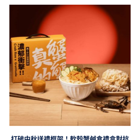
打破中秋送禮框架！軟殼蟹鹹食禮盒對抗