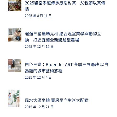
2025貓空孝道傳承感恩封茶 父親節以茶傳
情
2025 年 8 月 11 日
遛遛三星農場亮相 結合溫室美學與動物互
動 打造宜蘭全新體驗型農場
2025 年 12 月 12 日
白色三戀：Bluerider ART 冬季三展聯映 以白
為題的城市藝術旅程
2025 年 12 月 4 日
風水大師坐鎮 買房坐向生肖大配對
2015 年 12 月 21 日