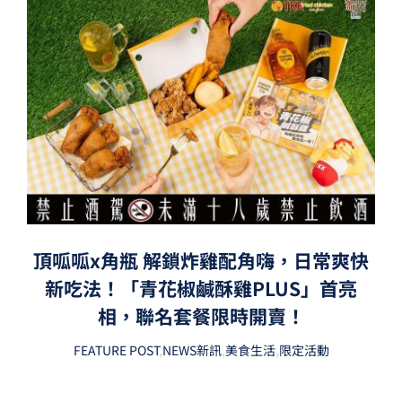
頂呱呱x角瓶 解鎖炸雞配角嗨，日常爽快
新吃法！「青花椒鹹酥雞PLUS」首亮
相，聯名套餐限時開賣！
FEATURE POST
,
NEWS新訊
,
美食生活
,
限定活動