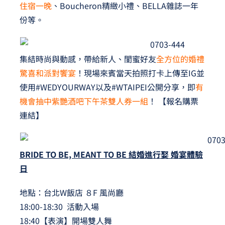
住宿一晚
、Boucheron精緻小禮、BELLA雜誌一年
份等。
集結時尚與動感，帶給新人、閨蜜好友
全方位的婚禮
驚喜和派對饗宴
！現場來賓當天拍照打卡上傳至IG並
使用#WEDYOURWAY以及#WTAIPEI公開分享，即
有
機會抽中紫艷酒吧下午茶雙人券一組
！
【報名購票
連結】
BRIDE TO BE, MEANT TO BE
結婚進行娶 婚宴體驗
日
地點：台北W飯店 ８F 風尚廳
18:00-18:30 活動入場
18:40【表演】開場雙人舞