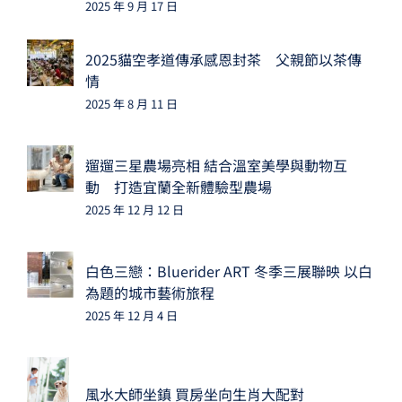
2025 年 9 月 17 日
2025貓空孝道傳承感恩封茶 父親節以茶傳
情
2025 年 8 月 11 日
遛遛三星農場亮相 結合溫室美學與動物互
動 打造宜蘭全新體驗型農場
2025 年 12 月 12 日
白色三戀：Bluerider ART 冬季三展聯映 以白
為題的城市藝術旅程
2025 年 12 月 4 日
風水大師坐鎮 買房坐向生肖大配對