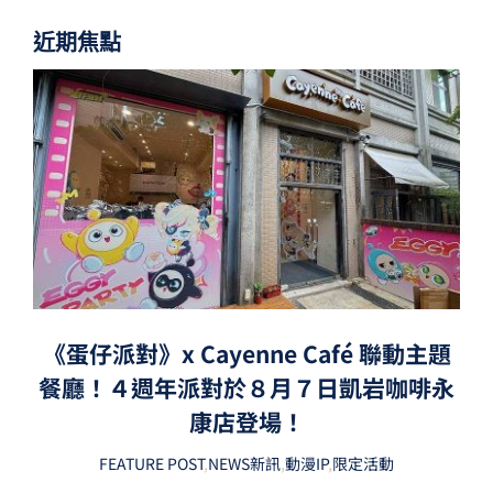
近期焦點
《蛋仔派對》x Cayenne Café 聯動主題
餐廳！４週年派對於８月７日凱岩咖啡永
康店登場！
FEATURE POST
,
NEWS新訊
,
動漫IP
,
限定活動