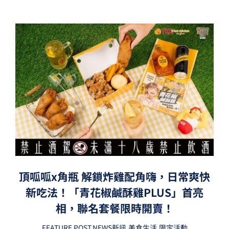
頂呱呱x角瓶 解鎖炸雞配角嗨，日常爽快
新吃法！「青花椒鹹酥雞PLUS」首亮
相，聯名套餐限時開賣！
FEATURE POST
,
NEWS新訊
,
美食生活
,
限定活動