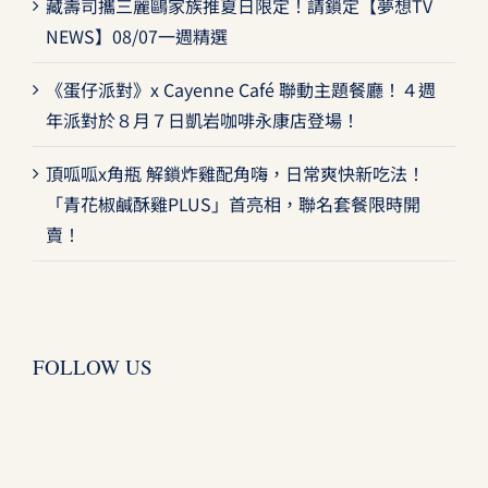
藏壽司攜三麗鷗家族推夏日限定！請鎖定【夢想TV
NEWS】08/07一週精選
《蛋仔派對》x Cayenne Café 聯動主題餐廳！４週
年派對於８月７日凱岩咖啡永康店登場！
頂呱呱x角瓶 解鎖炸雞配角嗨，日常爽快新吃法！
「青花椒鹹酥雞PLUS」首亮相，聯名套餐限時開
賣！
FOLLOW US