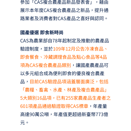
參加「CAS複合農產品新品發表會」，藉由
展示本年度CAS複合農產品之新品，提升通
路業者及消費者對CAS產品之喜好與認同。
國產優選 即食新時尚
CAS為農業部自78年起制定及推動的農產品
驗證制度，並於
109年12月公告冷凍食品、
即食餐食、冷藏調理食品及點心食品等4品
項為CAS複合農產品類別
，讓國產農產品可
以多元組合成為便利即食的優良複合農產
品，
目前CAS驗證品項涵蓋層面廣泛，包括
「農糧、畜禽、水產、林產及複合農產品」
5大類別16品項，已有255家農產品生產者之
601項產品通過驗證取得CAS標章
，年產量
高達90萬公噸，年產值更超過新臺幣773億
元。