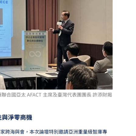
聯合國亞太 AFACT 主席及臺灣代表團團長 許添財揭
性與淨零商機
專家跨海與會，本次論壇特別邀請亞洲重量級智庫專