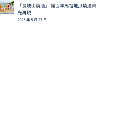
「長岐山燒酒」 讓百年馬祖地瓜燒酒榮
光再現
2025 年 5 月 27 日