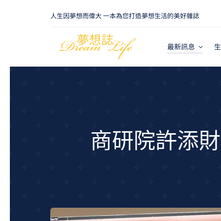
Skip
人生因夢想而偉大 一本為您打造夢想生活的美好雜誌
to
content
最新訊息
生
商研院許添財