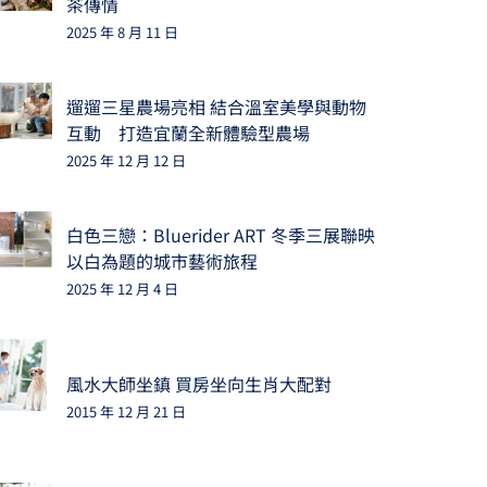
茶傳情
2025 年 8 月 11 日
遛遛三星農場亮相 結合溫室美學與動物
互動 打造宜蘭全新體驗型農場
2025 年 12 月 12 日
白色三戀：Bluerider ART 冬季三展聯映
以白為題的城市藝術旅程
2025 年 12 月 4 日
風水大師坐鎮 買房坐向生肖大配對
2015 年 12 月 21 日