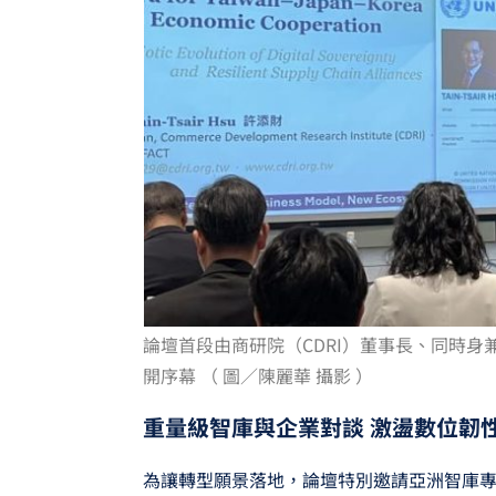
論壇首段由商研院（CDRI）董事長、同時身兼
開序幕 （ 圖／陳麗華 攝影 ）
重量級智庫與企業對談 激盪數位韌
為讓轉型願景落地，論壇特別邀請亞洲智庫