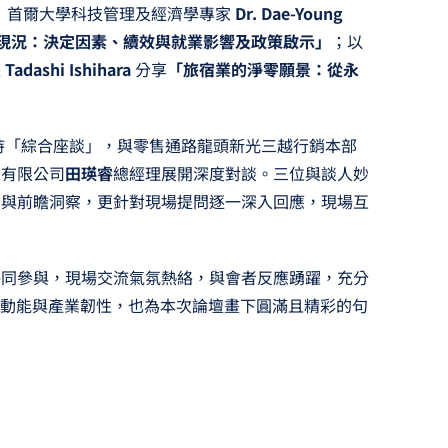
） 首爾大學科技管理及經濟學專家
Dr. Dae-Young
導入現況：決定因素、續效與就業影響及政策啟示」
；以
長
Tadashi Ishihara
分享
「旅宿業的淨零願景：從永
持「綜合座談」，與零售通路龍頭新光三越行銷本部
份有限公司
田瑛睿
總經理展開深度對談。三位與談人妙
驗與前瞻洞察，更針對現場提問逐一深入回應，現場互
共同參與，現場交流氣氛熱絡，與會者反應踴躍，充分
新動能與產業韌性，也為本次論壇畫下圓滿且精彩的句