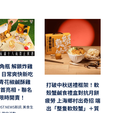
角瓶 解鎖炸雞
，日常爽快新吃
青花椒鹹酥雞
打破中秋送禮框架！軟
」首亮相，聯名
殼蟹鹹食禮盒對抗月餅
限時開賣！
疲勞 上海鄉村出奇招 端
出「整隻軟殼蟹」＋質
OST
,
NEWS新訊
,
美食生