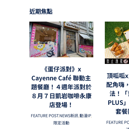
近期焦點
《蛋仔派對》x
頂呱呱x
Cayenne Café 聯動主
配角嗨
題餐廳！４週年派對於
法！「
８月７日凱岩咖啡永康
PLUS
店登場！
套餐
FEATURE POST
,
NEWS新訊
,
動漫IP
,
FEATURE P
限定活動