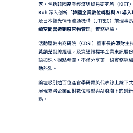
家，包括韓國產業經濟與貿易研究所（KIET
Koh
深入剖析
「韓國企業數位轉型與 AI 
及日本觀光情報流通機構（JTREC）前理事
續空問營造到廢棄物管理」
實務經驗。
活動壓軸由商研院（CDRI）董事長
許添財
主
黃韻芝
副總經理，及資通訊標竿企業東訊股
語如珠、觀點精闢，不僅分享第一線實務經
動熱烈。
論壇吸引逾百位產官學研菁英代表線上線下
展現臺灣企業面對數位轉型與AI浪潮下的創
點。
—