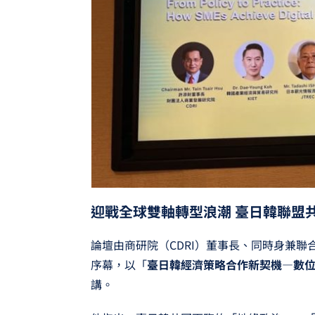
迎戰全球雙軸轉型浪潮 臺日韓聯盟
論壇由商研院（CDRI）董事長、同時身兼聯合
序幕，以「
臺日韓經濟策略合作新契機—數
講。