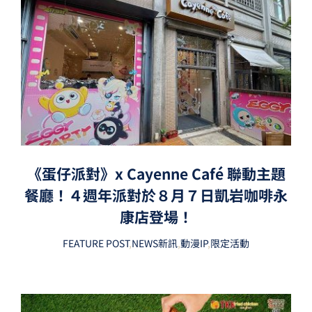
《蛋仔派對》x Cayenne Café 聯動主題
餐廳！４週年派對於８月７日凱岩咖啡永
康店登場！
FEATURE POST
,
NEWS新訊
,
動漫IP
,
限定活動