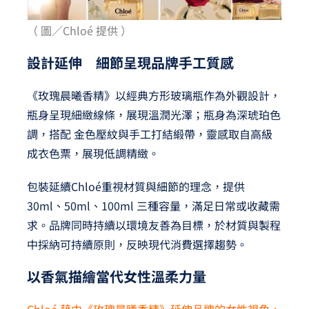
（ 圖／Chloé 提供 ）
設計延伸 細節呈現品牌手工質感
《玫瑰晨曦香精》以經典方形玻璃瓶作為外觀設計，
瓶身呈現細緻線條，展現溫潤光澤；瓶身為深琥珀色
調，搭配 金色壓紋與手工打結緞帶，靈感取自高級
成衣色票，展現低調精緻。
包裝延續Chloé重視材質與細節的理念，提供
30ml、50ml、100ml 三種容量，滿足日常或收藏需
求。品牌同時持續以環境友善為目標，於材質與製程
中採納可持續原則，反映現代消費選擇趨勢。
以香氣描繪當代女性溫柔力量
Chloé 藉由《玫瑰晨曦香精》延伸品牌的女性視角，