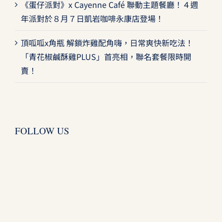
《蛋仔派對》x Cayenne Café 聯動主題餐廳！４週
年派對於８月７日凱岩咖啡永康店登場！
頂呱呱x角瓶 解鎖炸雞配角嗨，日常爽快新吃法！
「青花椒鹹酥雞PLUS」首亮相，聯名套餐限時開
賣！
FOLLOW US