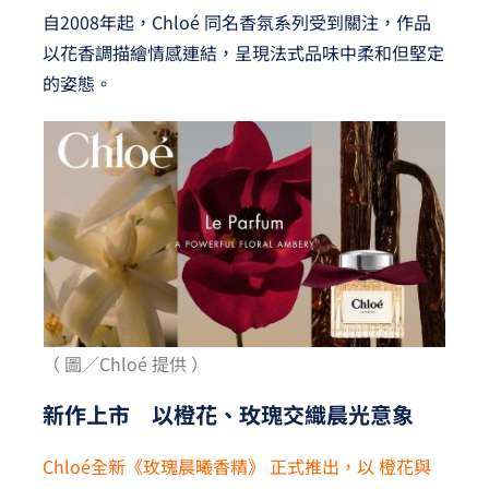
自2008年起，Chloé 同名香氛系列受到關注，作品
以花香調描繪情感連結，呈現法式品味中柔和但堅定
的姿態。
（ 圖／Chloé 提供 ）
新作上市 以橙花、玫瑰交織晨光意象
Chloé全新《玫瑰晨曦香精》 正式推出，以 橙花與