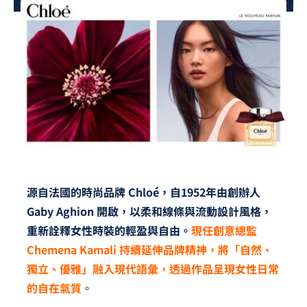
夢想TV
GCU大賽
夢想購物
源自法國的時尚品牌 Chloé，自1952年由創辦人
Gaby Aghion 開啟，以柔和線條與流動設計風格，
重新詮釋女性時裝的輕盈與自由。
現任創意總監
Chemena Kamali 持續延伸品牌精神，將「自然、
獨立、優雅」融入現代語彙，透過作品呈現女性日常
的自在氣質
。