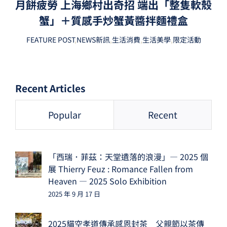
月餅疲勞 上海鄉村出奇招 端出「整隻軟殼
蟹」＋質感手炒蟹黃醬拌麵禮盒
FEATURE POST
,
NEWS新訊
,
生活消費
,
生活美學
,
限定活動
Recent Articles
Popular
Recent
「西瑞．菲茲：天堂遺落的浪漫」— 2025 個
展 Thierry Feuz : Romance Fallen from
Heaven — 2025 Solo Exhibition
2025 年 9 月 17 日
2025貓空孝道傳承感恩封茶 父親節以茶傳