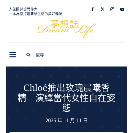
Skip
人生因夢想而偉大
一本為您打造夢想生活的美好雜誌
to
content
Search
Toggle
for:
Navigation
最新訊息
生活美學
Chloé推出玫瑰晨曦香
精 演繹當代女性自在姿
室內設計
態
購屋指南
2025 年 11 月 11 日
夢想旅遊