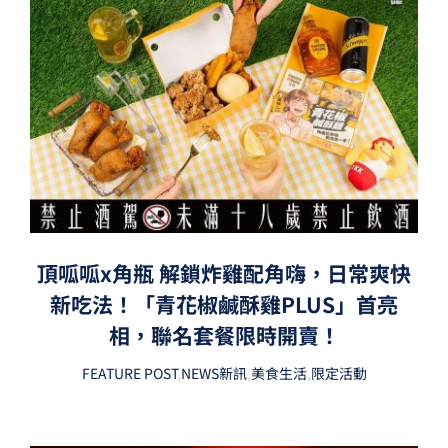
頂呱呱x角瓶 解鎖炸雞配角嗨，日常爽快
新吃法！「青花椒鹹酥雞PLUS」首亮
相，聯名套餐限時開賣！
FEATURE POST
,
NEWS新訊
,
美食生活
,
限定活動