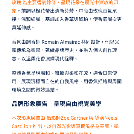
玫瑰 為主要香氣線條，呈現花朵在晨光中漸放的印
象
。前調以橙花帶出清新芬芳，中段由玫瑰香氣承
接，溫和細膩；基調加入香草與琥珀，使香氣層次更
具延伸感。
香氛由調香師 Romain Almairac 共同設計，他以父
親傳承為靈感，延續品牌歷史，並融入個人創作理
念，以溫柔花香演繹現代詮釋。
整體香氣呈現溫和、雅致與柔和花感，適合日常使
用，展現沉穩而自在的自我風格，用香氣描繪與周圍
環境之間的微妙連結。
品牌形象廣告 呈現自由視覺美學
本次形象廣告由 攝影師Zoe Gartner 與 導演Neels
Castillon 推出，以自然光影與真實風格為基調，邀