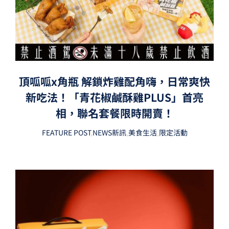
頂呱呱x角瓶 解鎖炸雞配角嗨，日常爽快
新吃法！「青花椒鹹酥雞PLUS」首亮
相，聯名套餐限時開賣！
FEATURE POST
,
NEWS新訊
,
美食生活
,
限定活動