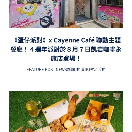
《蛋仔派對》x Cayenne Café 聯動主題
餐廳！４週年派對於８月７日凱岩咖啡永
康店登場！
FEATURE POST
,
NEWS新訊
,
動漫IP
,
限定活動