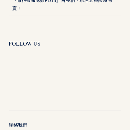
「青花椒鹹酥雞PLUS」首亮相，聯名套餐限時開
賣！
FOLLOW US
聯絡我們