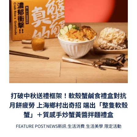
打破中秋送禮框架！軟殼蟹鹹食禮盒對抗
月餅疲勞 上海鄉村出奇招 端出「整隻軟殼
蟹」＋質感手炒蟹黃醬拌麵禮盒
FEATURE POST
,
NEWS新訊
,
生活消費
,
生活美學
,
限定活動