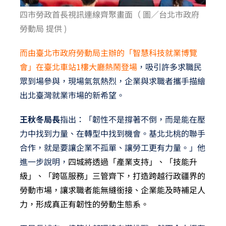
四市勞政首長
視訊連線齊聚畫面（ 圖／台北市政府
勞動局 提供 )
而由臺北市政府勞動局主辦的「智慧科技就業博覽
會」在臺北車站1樓大廳熱鬧登場
，吸引許多求職民
眾到場參與，現場氣氛熱烈，企業與求職者攜手描繪
出北臺灣就業市場的新希望。
王秋冬局長
指出：「韌性不是撐著不倒，而是能在壓
力中找到力量、在轉型中找到機會。基北北桃的聯手
合作，就是要讓企業不孤單、讓勞工更有力量。」他
進一步說明，
四城將透過「產業支持」、「技能升
級」、「跨區服務」三管齊下，打造跨越行政疆界的
勞動市場，讓求職者能無縫銜接、企業能及時補足人
力，形成真正有韌性的勞動生態系。