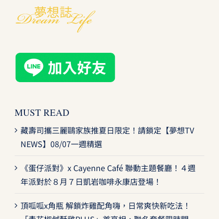
MUST READ
藏壽司攜三麗鷗家族推夏日限定！請鎖定【夢想TV
NEWS】08/07一週精選
《蛋仔派對》x Cayenne Café 聯動主題餐廳！４週
年派對於８月７日凱岩咖啡永康店登場！
頂呱呱x角瓶 解鎖炸雞配角嗨，日常爽快新吃法！