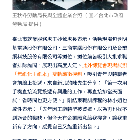
王秋冬勞動局長與全體企業合照（ 圖／台北市政府
勞動局 提供 )
臺北市就業服務處王妙鶯處長表示，活動現場包含明
基電通股份有限公司、三商電腦股份有限公司及台塑
網科技股份有限公司等攤位，攤位前皆吸引大批求職
者排隊詢問，展現出高度人氣。
此外博覽會現場試辦
「無紙化＋紙本」雙軌應徵機制
，吸引青年與轉職者
會前線上投遞，來自新北的陳先生分享：「第一次用
手機直接流覽投遞有興趣的工作，再直接排當天面
試，省時間也更方便。」剛結束職訓課程的林小姐也
感性表示：「去年因工廠轉型被資遣，以為再也找不
到適合的職缺，但今天有企業願意給我機會，讓我重
新有了方向，感覺自己又能重新出發。」