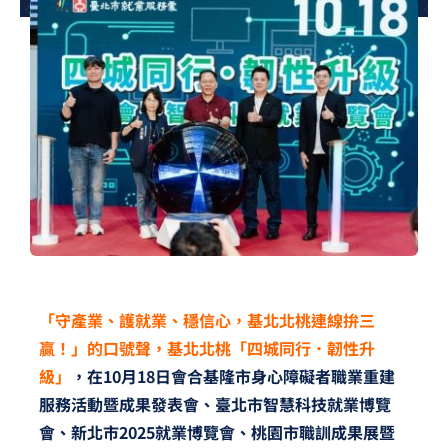
夢想TV
GCU大賽
夢想購物
「守產業、護就業、穩信心，基北北桃連線拚三
贏！」的口號聲，基北北桃「四城同行．韌性升
級」
，在10月18日會合基隆市身心障礙者職業重建
服務活動暨成果發表會、臺北市智慧科技就業博覽
會、新北市2025就業博覽會、桃園市職訓成果展暨