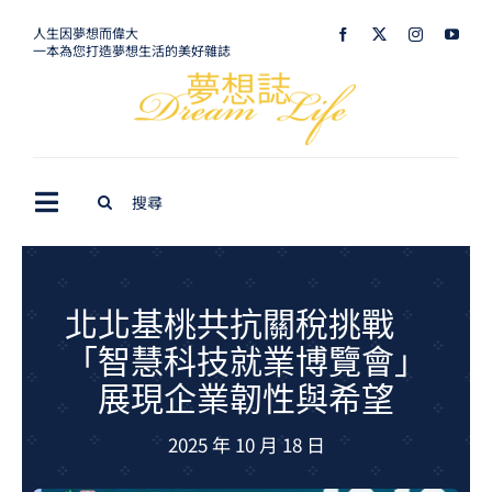
Skip
人生因夢想而偉大
一本為您打造夢想生活的美好雜誌
to
content
Search
Toggle
for:
Navigation
最新訊息
生活美學
北北基桃共抗關稅挑戰
「智慧科技就業博覽會」
室內設計
展現企業韌性與希望
購屋指南
2025 年 10 月 18 日
夢想旅遊