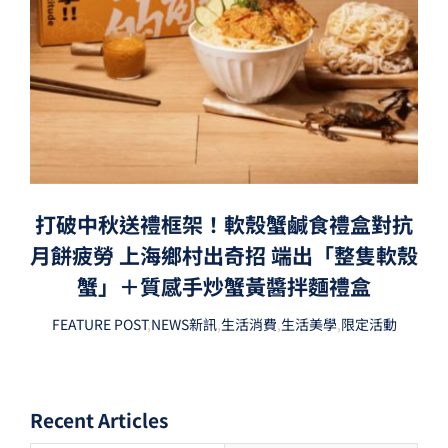
打破中秋送禮框架！軟殼蟹鹹食禮盒對抗
月餅疲勞 上海鄉村出奇招 端出「整隻軟殼
蟹」＋質感手炒蟹黃醬拌麵禮盒
FEATURE POST
,
NEWS新訊
,
生活消費
,
生活美學
,
限定活動
Recent Articles