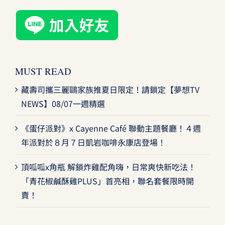
MUST READ
藏壽司攜三麗鷗家族推夏日限定！請鎖定【夢想TV
NEWS】08/07一週精選
《蛋仔派對》x Cayenne Café 聯動主題餐廳！４週
年派對於８月７日凱岩咖啡永康店登場！
頂呱呱x角瓶 解鎖炸雞配角嗨，日常爽快新吃法！
「青花椒鹹酥雞PLUS」首亮相，聯名套餐限時開
賣！