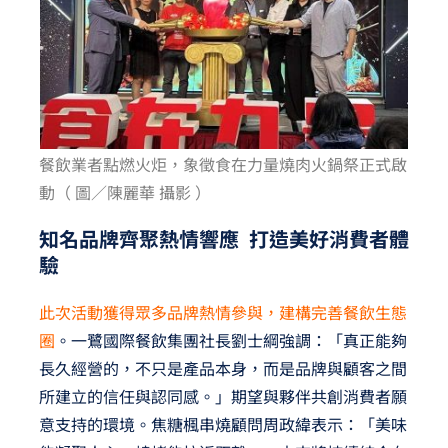
餐飲業者點燃火炬，象徵食在力量燒肉火鍋祭正式啟
動（ 圖／陳麗華 攝影 ）
知名品牌齊聚熱情響應 打造美好消費者體
驗
此次活動獲得眾多品牌熱情參與，建構完善餐飲生態
圈
。一鷺國際餐飲集團社長劉士綱強調：「真正能夠
長久經營的，不只是產品本身，而是品牌與顧客之間
所建立的信任與認同感。」期望與夥伴共創消費者願
意支持的環境。焦糖楓串燒顧問周政緯表示：「美味