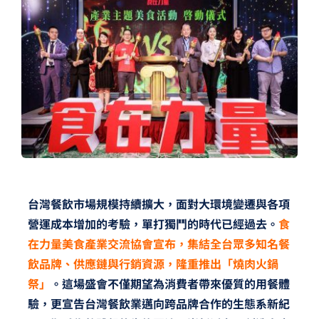
夢想TV
GCU大賽
夢想購物
台灣餐飲市場規模持續擴大，面對大環境變遷與各項
營運成本增加的考驗，單打獨鬥的時代已經過去。
食
在力量美食產業交流協會宣布，集結全台眾多知名餐
飲品牌、供應鏈與行銷資源，隆重推出「燒肉火鍋
祭」
。這場盛會不僅期望為消費者帶來優質的用餐體
驗，更宣告台灣餐飲業邁向跨品牌合作的生態系新紀