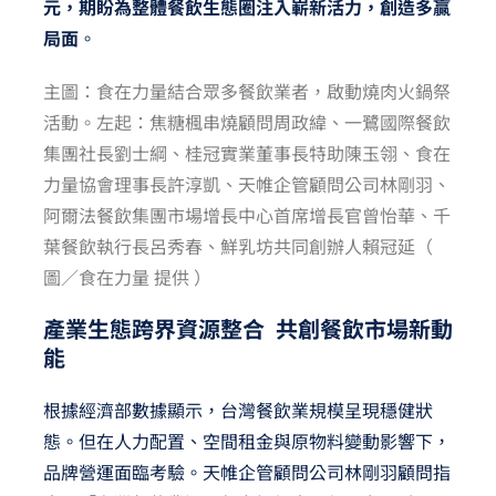
元，期盼為整體餐飲生態圈注入嶄新活力，創造多贏
局面
。
主圖：食在力量結合眾多餐飲業者，啟動燒肉火鍋祭
活動。左起：焦糖楓串燒顧問周政緯、一鷺國際餐飲
集團社長劉士綱、桂冠實業董事長特助陳玉翎、食在
力量協會理事長許淳凱、天帷企管顧問公司林剛羽、
阿爾法餐飲集團市場增長中心首席增長官曾怡華、千
葉餐飲執行長呂秀春、鮮乳坊共同創辦人賴冠延（
圖／食在力量 提供 ）
產業生態跨界資源整合 共創餐飲市場新動
能
根據經濟部數據顯示，台灣餐飲業規模呈現穩健狀
態。但在人力配置、空間租金與原物料變動影響下，
品牌營運面臨考驗。天帷企管顧問公司林剛羽顧問指