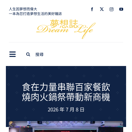
Skip
人生因夢想而偉大
一本為您打造夢想生活的美好雜誌
to
content
Search
Toggle
for:
Navigation
最新訊息
生活美學
食在力量串聯百家餐飲
燒肉火鍋祭帶動新商機
室內設計
2026 年 7 月 8 日
購屋指南
夢想旅遊