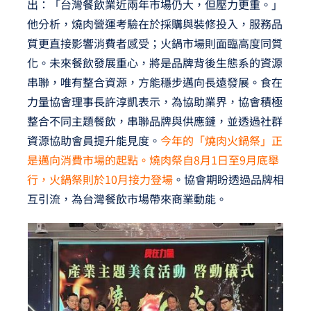
出：「台灣餐飲業近兩年市場仍大，但壓力更重。」
他分析，燒肉營運考驗在於採購與裝修投入，服務品
質更直接影響消費者感受；火鍋市場則面臨高度同質
化。未來餐飲發展重心，將是品牌背後生態系的資源
串聯，唯有整合資源，方能穩步邁向長遠發展。食在
力量協會理事長許淳凱表示，為協助業界，協會積極
整合不同主題餐飲，串聯品牌與供應鏈，並透過社群
資源協助會員提升能見度。
今年的「燒肉火鍋祭」正
是邁向消費市場的起點。燒肉祭自8月1日至9月底舉
行，火鍋祭則於10月接力登場
。協會期盼透過品牌相
互引流，為台灣餐飲市場帶來商業動能。