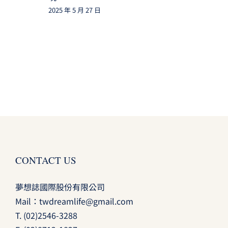
2025 年 5 月 27 日
CONTACT US
夢想誌國際股份有限公司
Mail：
twdreamlife@gmail.com
T.
(02)2546-3288