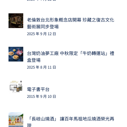
老倫敦台北形象概念店開幕 珍藏之復古文化
藝術展同步登場
2025 年 9 月 12 日
台灣奶油夢工廠 中秋限定「牛奶轉運站」禮
盒登場
2025 年 8 月 11 日
電子書平台
2015 年 9 月 10 日
「長岐山燒酒」 讓百年馬祖地瓜燒酒榮光再
現