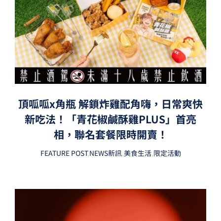
頂呱呱x角瓶 解鎖炸雞配角嗨，日常爽快
新吃法！「青花椒鹹酥雞PLUS」首亮
相，聯名套餐限時開賣！
FEATURE POST
,
NEWS新訊
,
美食生活
,
限定活動