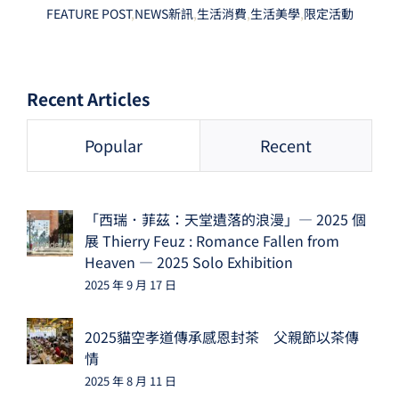
FEATURE POST
,
NEWS新訊
,
生活消費
,
生活美學
,
限定活動
Recent Articles
Popular
Recent
「西瑞．菲茲：天堂遺落的浪漫」— 2025 個
展 Thierry Feuz : Romance Fallen from
Heaven — 2025 Solo Exhibition
2025 年 9 月 17 日
2025貓空孝道傳承感恩封茶 父親節以茶傳
情
2025 年 8 月 11 日