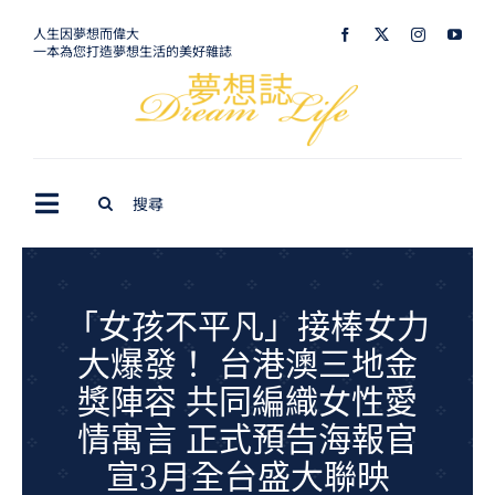
Skip
人生因夢想而偉大
一本為您打造夢想生活的美好雜誌
to
content
Search
Toggle
for:
Navigation
最新訊息
生活美學
「女孩不平凡」接棒女力
大爆發！ 台港澳三地金
室內設計
獎陣容 共同編織女性愛
購屋指南
情寓言 正式預告海報官
夢想旅遊
宣3月全台盛大聯映