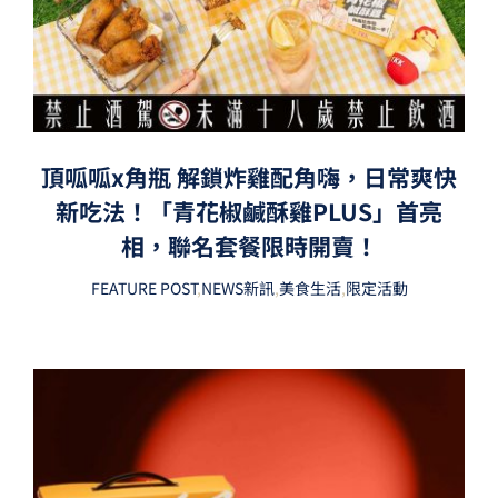
頂呱呱x角瓶 解鎖炸雞配角嗨，日常爽快
新吃法！「青花椒鹹酥雞PLUS」首亮
相，聯名套餐限時開賣！
FEATURE POST
,
NEWS新訊
,
美食生活
,
限定活動