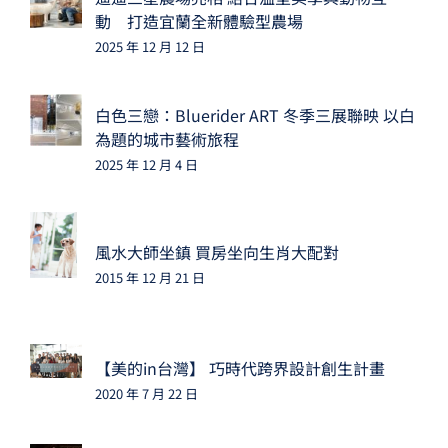
動 打造宜蘭全新體驗型農場
2025 年 12 月 12 日
白色三戀：Bluerider ART 冬季三展聯映 以白
為題的城市藝術旅程
2025 年 12 月 4 日
風水大師坐鎮 買房坐向生肖大配對
2015 年 12 月 21 日
【美的in台灣】 巧時代跨界設計創生計畫
2020 年 7 月 22 日