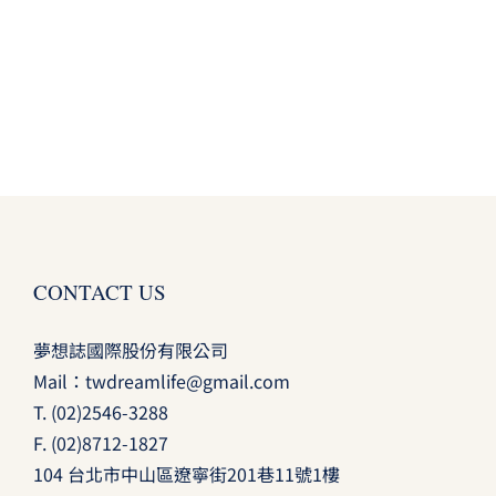
CONTACT US
夢想誌國際股份有限公司
Mail：
twdreamlife@gmail.com
T.
(02)2546-3288
F. (02)8712-1827
104 台北市中山區遼寧街201巷11號1樓