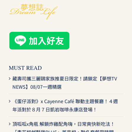
MUST READ
藏壽司攜三麗鷗家族推夏日限定！請鎖定【夢想TV
NEWS】08/07一週精選
《蛋仔派對》x Cayenne Café 聯動主題餐廳！４週
年派對於８月７日凱岩咖啡永康店登場！
頂呱呱x角瓶 解鎖炸雞配角嗨，日常爽快新吃法！