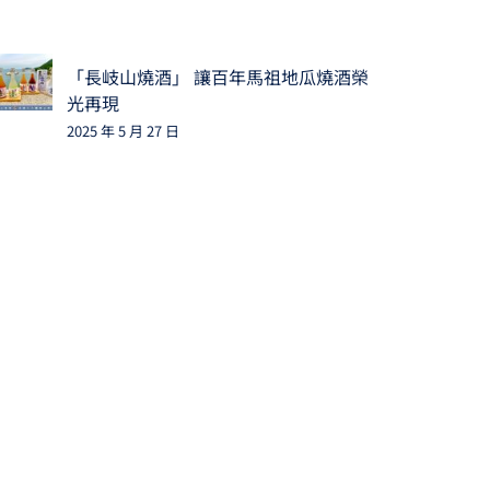
「長岐山燒酒」 讓百年馬祖地瓜燒酒榮
光再現
2025 年 5 月 27 日