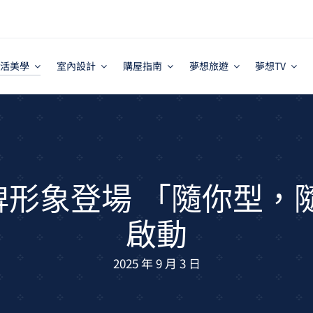
活美學
室內設計
購屋指南
夢想旅遊
夢想TV
品牌形象登場 「隨你型，
啟動
2025 年 9 月 3 日