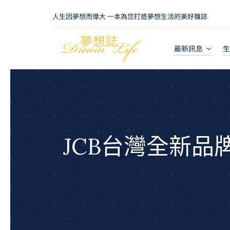
Skip
人生因夢想而偉大 一本為您打造夢想生活的美好雜誌
to
content
最新訊息
生
JCB台灣全新