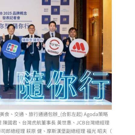
食、交通、旅行通通包辦_(合影左起) Agoda策略
 陳國君、台灣虎航董事長 黃世惠、JCB台灣總經理
司郎總經理 萩原 健、摩斯漢堡副總經理 福光 昭夫（