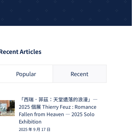
Recent Articles
Popular
Recent
「西瑞．菲茲：天堂遺落的浪漫」—
2025 個展 Thierry Feuz : Romance
Fallen from Heaven — 2025 Solo
Exhibition
2025 年 9 月 17 日