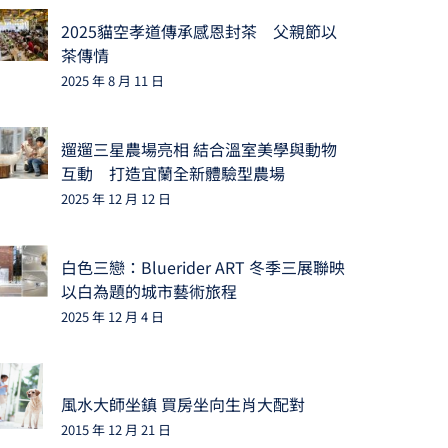
2025貓空孝道傳承感恩封茶 父親節以
茶傳情
2025 年 8 月 11 日
遛遛三星農場亮相 結合溫室美學與動物
互動 打造宜蘭全新體驗型農場
2025 年 12 月 12 日
白色三戀：Bluerider ART 冬季三展聯映
以白為題的城市藝術旅程
2025 年 12 月 4 日
風水大師坐鎮 買房坐向生肖大配對
2015 年 12 月 21 日