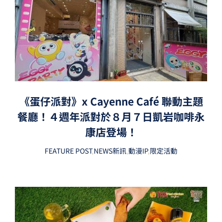
《蛋仔派對》x Cayenne Café 聯動主題
餐廳！４週年派對於８月７日凱岩咖啡永
康店登場！
FEATURE POST
,
NEWS新訊
,
動漫IP
,
限定活動