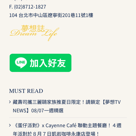
F. (02)8712-1827
104 台北市中山區遼寧街201巷11號1樓
MUST READ
藏壽司攜三麗鷗家族推夏日限定！請鎖定【夢想TV
NEWS】08/07一週精選
《蛋仔派對》x Cayenne Café 聯動主題餐廳！４週
年派對於８月７日凱岩咖啡永康店登場！