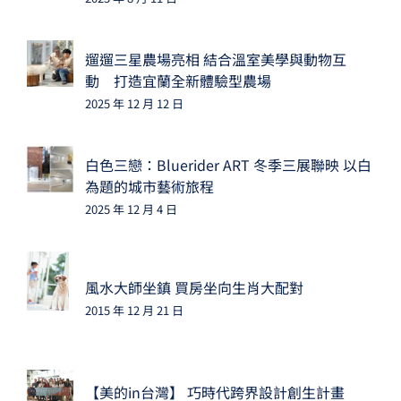
遛遛三星農場亮相 結合溫室美學與動物互
動 打造宜蘭全新體驗型農場
2025 年 12 月 12 日
白色三戀：Bluerider ART 冬季三展聯映 以白
為題的城市藝術旅程
2025 年 12 月 4 日
風水大師坐鎮 買房坐向生肖大配對
2015 年 12 月 21 日
【美的in台灣】 巧時代跨界設計創生計畫