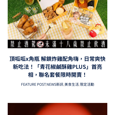
頂呱呱x角瓶 解鎖炸雞配角嗨，日常爽快
新吃法！「青花椒鹹酥雞PLUS」首亮
相，聯名套餐限時開賣！
FEATURE POST
,
NEWS新訊
,
美食生活
,
限定活動