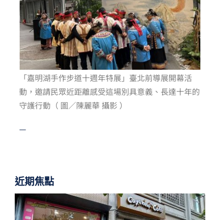
「嘉明湖手作步道十週年特展」臺北前導展開幕活
動，邀請民眾近距離感受這場別具意義、長達十年的
守護行動（ 圖／陳麗華 攝影 ）
—
近期焦點