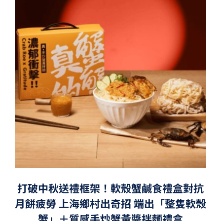
打破中秋送禮框架！軟殼蟹鹹食禮盒對抗
月餅疲勞 上海鄉村出奇招 端出「整隻軟殼
蟹」＋質感手炒蟹黃醬拌麵禮盒