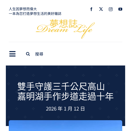
Skip
人生因夢想而偉大
一本為您打造夢想生活的美好雜誌
to
content
Search
Toggle
for:
Navigation
最新訊息
生活美學
雙手守護三千公尺高山
嘉明湖手作步道走過十年
室內設計
2026 年 1 月 12 日
購屋指南
夢想旅遊