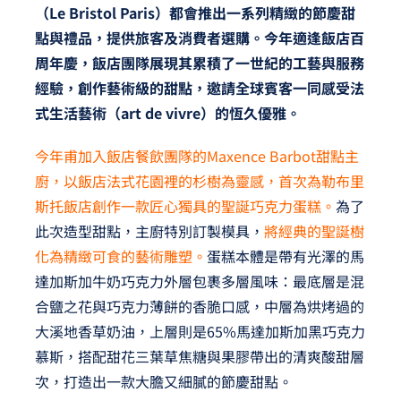
（Le Bristol Paris）都會推出一系列精緻的節慶甜
點與禮品，提供旅客及消費者選購。今年適逢飯店百
周年慶，飯店團隊展現其累積了一世紀的工藝與服務
經驗，創作藝術級的甜點，邀請全球賓客一同感受法
式生活藝術（art de vivre）的恆久優雅。
今年甫加入飯店餐飲團隊的Maxence Barbot甜點主
廚，以飯店法式花園裡的杉樹為靈感，首次為勒布里
斯托飯店創作一款匠心獨具的聖誕巧克力蛋糕。
為了
此次造型甜點，主廚特別訂製模具，
將經典的聖誕樹
化為精緻可食的藝術雕塑。
蛋糕本體是帶有光澤的馬
達加斯加牛奶巧克力外層包裹多層風味：最底層是混
合鹽之花與巧克力薄餅的香脆口感，中層為烘烤過的
大溪地香草奶油，上層則是65%馬達加斯加黑巧克力
慕斯，搭配甜花三葉草焦糖與果膠帶出的清爽酸甜層
次，打造出一款大膽又細膩的節慶甜點。