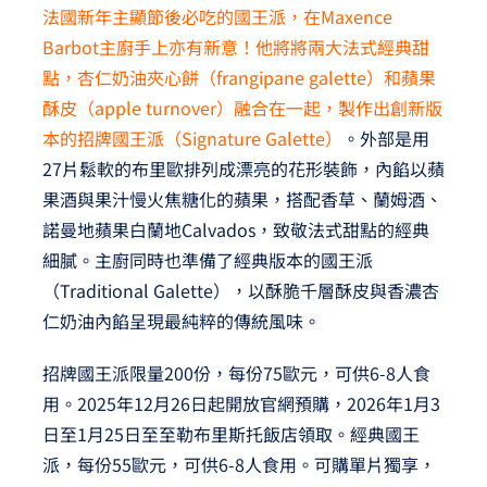
法國新年主顯節後必吃的國王派，在Maxence
Barbot主廚手上亦有新意！他將將兩大法式經典甜
點，杏仁奶油夾心餅（frangipane galette）和蘋果
酥皮（apple turnover）融合在一起，製作出創新版
本的招牌國王派（Signature Galette）
。外部是用
27片鬆軟的布里歐排列成漂亮的花形裝飾，內餡以蘋
果酒與果汁慢火焦糖化的蘋果，搭配香草、蘭姆酒、
諾曼地蘋果白蘭地Calvados，致敬法式甜點的經典
細膩。主廚同時也準備了經典版本的國王派
（Traditional Galette），以酥脆千層酥皮與香濃杏
仁奶油內餡呈現最純粹的傳統風味。
招牌國王派限量200份，每份75歐元，可供6-8人食
用。2025年12月26日起開放官網預購，2026年1月3
日至1月25日至至勒布里斯托飯店領取。經典國王
派，每份55歐元，可供6-8人食用。可購單片獨享，