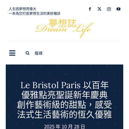
Skip
人生因夢想而偉大
一本為您打造夢想生活的美好雜誌
to
content
Search
Toggle
for:
Navigation
最新訊息
生活美學
Le Bristol Paris 以百年
優雅點亮聖誕新年慶典
室內設計
創作藝術級的甜點，感受
購屋指南
法式生活藝術的恆久優雅
夢想旅遊
2025 年 10 月 28 日