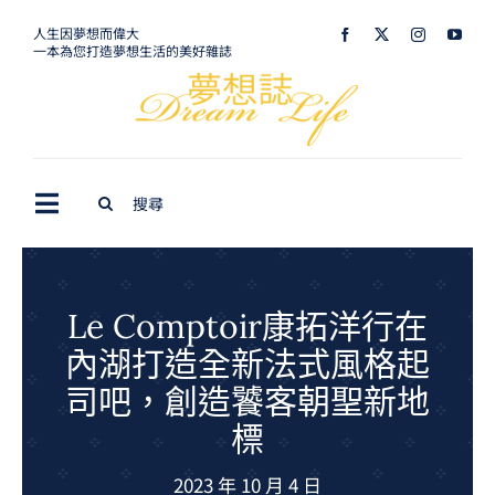
Skip
人生因夢想而偉大
一本為您打造夢想生活的美好雜誌
to
content
Search
Toggle
for:
Navigation
最新訊息
生活美學
Le Comptoir康拓洋行在
內湖打造全新法式風格起
室內設計
司吧，創造饕客朝聖新地
購屋指南
標
夢想旅遊
2023 年 10 月 4 日