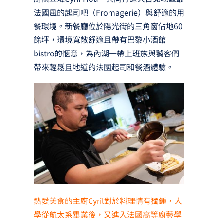
法國風的起司吧（Fromagerie）與舒適的用
餐環境。新餐廳位於陽光街的三角窗佔地60
餘坪，環境寬敞舒適且帶有巴黎小酒館
bistro的愜意，為內湖一帶上班族與饕客們
帶來輕鬆且地道的法國起司和餐酒體驗。
熱愛美食的主廚Cyril對於料理情有獨鍾，大
學從航太系畢業後，又進入法國高等廚藝學