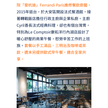
院「斐杭迪」Ferrandi Paris進修餐飲廚藝。
2015年返台，於大安區開設法式餐酒館，接
著轉戰飯店擔任行政主廚與企業私廚。主廚
Cyril善長法式經典料理，卻也有個台灣胃，
特別為Le Comptoir康拓洋行內湖店設計了
暖心舒壓的商業午餐，慰勞辛苦工作的上班
族。
套餐以手工湯品、三明治及咖啡或茶
飲，週末另提供歐式早午餐，適合全家共
享。