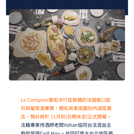
夢想TV
GCU大賽
夢想購物
Le Comptoir康拓洋行從板橋的法國進口起
司與葡萄酒專賣，開拓商業版圖到內湖區展
店，預計將於 11月初(日期未定)正式開幕。
法籍專業侍酒師老闆Yohan協同台法混血主
廚侯昱瑋Cyril Hou，共同打造大台北地區最