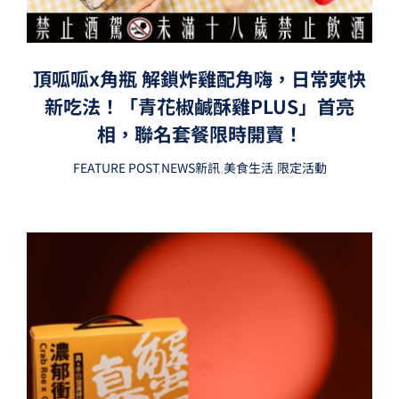
頂呱呱x角瓶 解鎖炸雞配角嗨，日常爽快
新吃法！「青花椒鹹酥雞PLUS」首亮
相，聯名套餐限時開賣！
FEATURE POST
,
NEWS新訊
,
美食生活
,
限定活動