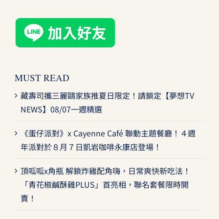
MUST READ
藏壽司攜三麗鷗家族推夏日限定！請鎖定【夢想TV
NEWS】08/07一週精選
《蛋仔派對》x Cayenne Café 聯動主題餐廳！４週
年派對於８月７日凱岩咖啡永康店登場！
頂呱呱x角瓶 解鎖炸雞配角嗨，日常爽快新吃法！
「青花椒鹹酥雞PLUS」首亮相，聯名套餐限時開
賣！