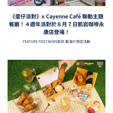
《蛋仔派對》x Cayenne Café 聯動主題
餐廳！４週年派對於８月７日凱岩咖啡永
康店登場！
FEATURE POST
,
NEWS新訊
,
動漫IP
,
限定活動