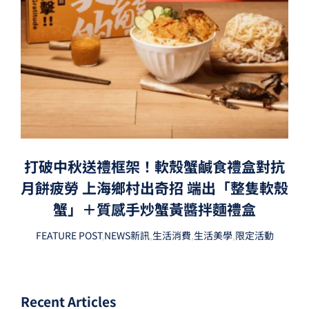
打破中秋送禮框架！軟殼蟹鹹食禮盒對抗
月餅疲勞 上海鄉村出奇招 端出「整隻軟殼
蟹」＋質感手炒蟹黃醬拌麵禮盒
FEATURE POST
,
NEWS新訊
,
生活消費
,
生活美學
,
限定活動
Recent Articles