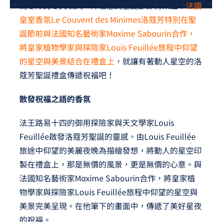
為寒冷的冬天吹入一陣暖意的聖誕節即將來臨！
法國
夢想TV
皇室香氛Le Couvent des Minimes洛蔻芳特別在聖
誕節前與法國知名藝術家Mαxime Sabourin合作，
GCU大賽
將皇家植物學家與探險家Louis Feuillée旅程中仰望
夢想購物
的星空與美景結合在禮盒上
，就讓有著動人星空的洛
蔻芳聖誕禮盒傳遞祝福吧！
散發祝福之語的香氛
法王路易十四的御用探險家與天文學家Louis
Feuillée啟發洛蔻芳聖誕的靈感。由Louis Feuillée
旅途中仰望的美麗夜晚為描繪發想，將動人的星空印
製在禮盒上，那是無價的風景，更是無價的心意。與
法國知名藝術家Mαxime Sabourin合作，將皇家植
物學家與探險家Louis Feuillée旅程中仰望的星空與
美景完美呈現。在他筆下的畫面中，傳遞了美好星夜
的祝福。