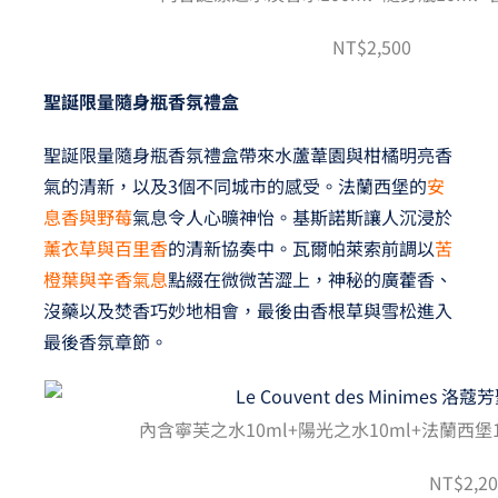
NT$2,500
聖誕限量隨身瓶香氛禮盒
聖誕限量隨身瓶香氛禮盒帶來水蘆葦園與柑橘明亮香
氣的清新，以及3個不同城市的感受。法蘭西堡的
安
息香與野莓
氣息令人心曠神怡。基斯諾斯讓人沉浸於
薰衣草與百里香
的清新協奏中。瓦爾帕萊索前調以
苦
橙葉與辛香氣息
點綴在微微苦澀上，神秘的廣藿香、
沒藥以及焚香巧妙地相會，最後由香根草與雪松進入
最後香氛章節。
內含寧芙之水10ml+陽光之水10ml+法蘭西堡1
NT$2,2