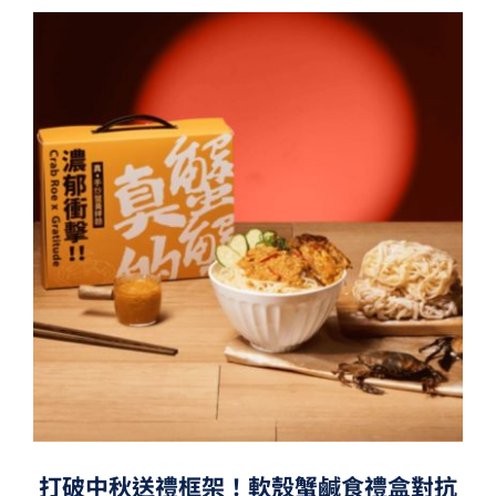
打破中秋送禮框架！軟殼蟹鹹食禮盒對抗