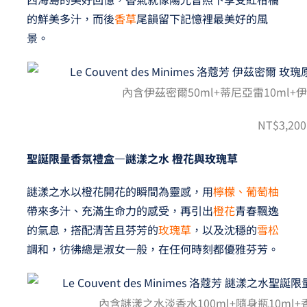
的鮮美多汁，而後
香草
尾韻留下記憶裡最美好的風
景。
內含伊茲密爾50ml+蒂尼亞雷10ml+伊
NT$3,200
聖誕限量香氛禮盒—謎漾之水 橙花與玫瑰草
謎漾之水以橙花開花的瞬間為靈感，用
檸檬、葡萄柚
帶來多汁、充滿生命力的感受，再引出
橙花
青春飄逸
的氣息，搭配清苦且芬芳的
玫瑰草
，以及沈穩的
雪松
調和，彷彿總是淑女一般，在任何時刻都優雅芬芳。
內含謎漾之水淡香水100ml+隨身瓶10ml+