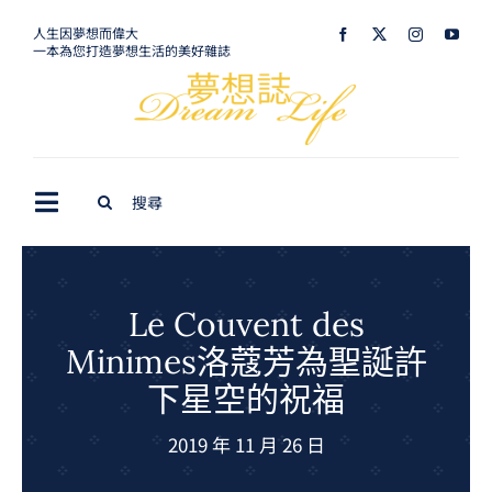
Skip
人生因夢想而偉大
一本為您打造夢想生活的美好雜誌
to
content
Search
Toggle
for:
Navigation
最新訊息
生活美學
Le Couvent des
Minimes洛蔻芳為聖誕許
室內設計
下星空的祝福
購屋指南
2019 年 11 月 26 日
夢想旅遊