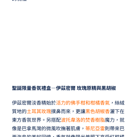
聖誕限量香氛禮盒—伊茲密爾 玫瑰原精與黑胡椒
伊茲密爾淡香精始於
活力的佛手柑和柑橘香氣
，絲絨
質地的
土耳其玫瑰
撲鼻而來，更讓
黑色胡椒香
灑下在
東方香氛世界。另搭配
波托韋洛的焚香樹脂
魔力，就
像是巴拿馬灣的微風吹撫著肌膚，
蒂尼亞雷
則帶來巴
西海島的美好回憶，香氣就像陽光普照下享受紅柑橘