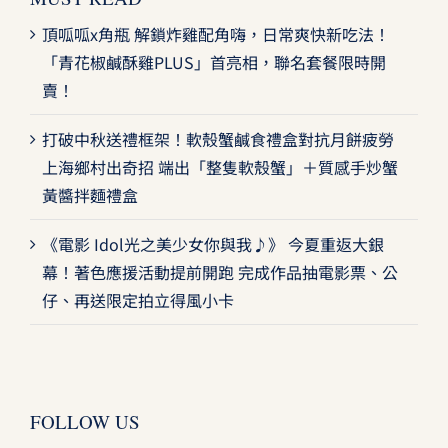
頂呱呱x角瓶 解鎖炸雞配角嗨，日常爽快新吃法！
「青花椒鹹酥雞PLUS」首亮相，聯名套餐限時開
賣！
打破中秋送禮框架！軟殼蟹鹹食禮盒對抗月餅疲勞
上海鄉村出奇招 端出「整隻軟殼蟹」＋質感手炒蟹
黃醬拌麵禮盒
《電影 Idol光之美少女你與我♪》 今夏重返大銀
幕！著色應援活動提前開跑 完成作品抽電影票、公
仔、再送限定拍立得風小卡
FOLLOW US