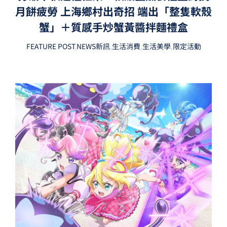
月餅疲勞 上海鄉村出奇招 端出「整隻軟殼
蟹」＋質感手炒蟹黃醬拌麵禮盒
FEATURE POST
,
NEWS新訊
,
生活消費
,
生活美學
,
限定活動