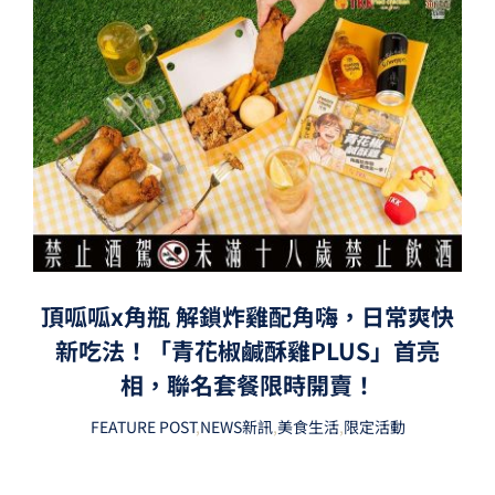
頂呱呱x角瓶 解鎖炸雞配角嗨，日常爽快
新吃法！「青花椒鹹酥雞PLUS」首亮
相，聯名套餐限時開賣！
FEATURE POST
,
NEWS新訊
,
美食生活
,
限定活動