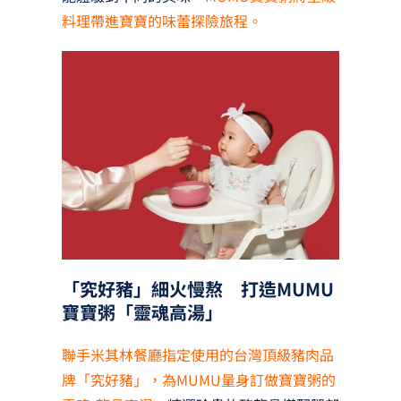
料理帶進寶寶的味蕾探險旅程。
「究好豬」細火慢熬 打造MUMU
寶寶粥「靈魂高湯」
聯手米其林餐廳指定使用的台灣頂級豬肉品
牌「究好豬」，為MUMU量身訂做寶寶粥的