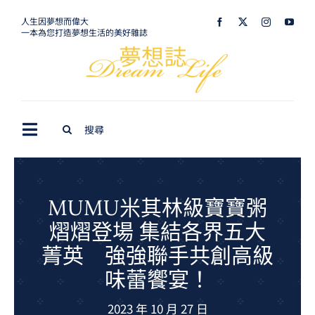
Skip
人生因夢想而偉大
一本為您打造夢想生活的美好雜誌
to
content
Search
Toggle
for:
Navigation
最新訊息
生活美學
MUMU米其林級寶寶粥
熠熠登場 集結各界五大
室內設計
菁英 強強聯手共創高級
購屋指南
味蕾饗宴！
夢想旅遊
2023 年 10 月 27 日