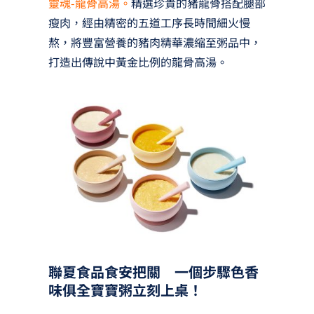
靈魂-龍骨高湯。
精選珍貴的豬龍骨搭配腿部
瘦肉，經由精密的五道工序長時間細火慢
熬，將豐富營養的豬肉精華濃縮至粥品中，
打造出傳說中黃金比例的龍骨高湯。
聯夏食品食安把關 一個步驟色香
味俱全寶寶粥立刻上桌！