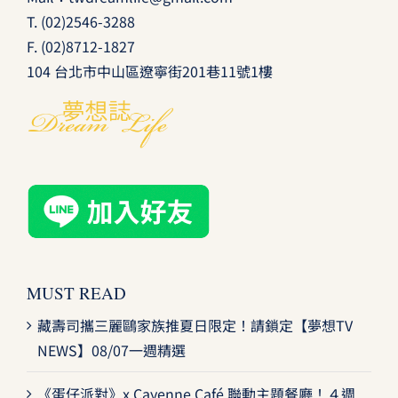
T.
(02)2546-3288
F. (02)8712-1827
104 台北市中山區遼寧街201巷11號1樓
MUST READ
藏壽司攜三麗鷗家族推夏日限定！請鎖定【夢想TV
NEWS】08/07一週精選
《蛋仔派對》x Cayenne Café 聯動主題餐廳！４週