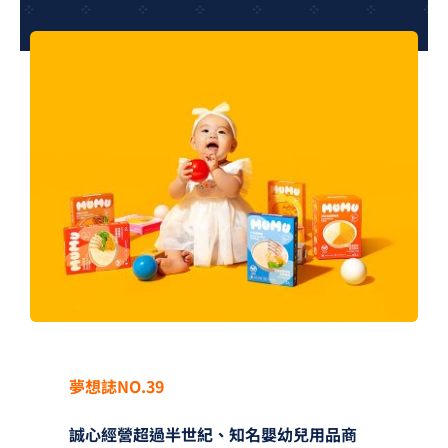
夢想TV
GCU大賽
夢想購物
夢想誌NO.39
誠心經營超過半世紀、知名嬰幼兒用品商