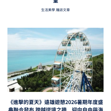
量
生活美學
,
雜誌文章
《進擊的夏天》遠雄遊憩2026暑期年度盛
典聯合發布 跨越逆境之牆 迎向自由與海