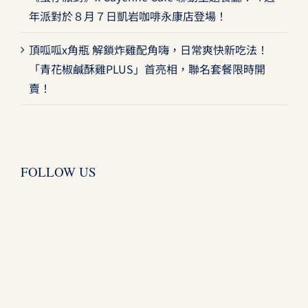
年派對於８月７日凱岩咖啡永康店登場！
頂呱呱x角瓶 解鎖炸雞配角嗨，日常爽快新吃法！
「青花椒鹹酥雞PLUS」首亮相，聯名套餐限時開
賣！
FOLLOW US