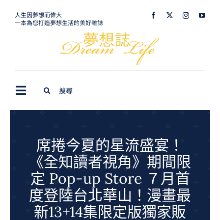
Skip
人生因夢想而偉大
一本為您打造夢想生活的美好雜誌
to
content
Search
Toggle
for:
Navigation
最新訊息
生活美學
席捲今夏的星流盛宴！
《全知讀者視角》期間限
室內設計
定 Pop-up Store ７月首
購屋指南
度登陸台北華山！漫畫最
夢想旅遊
新13+14集限定版獨家販