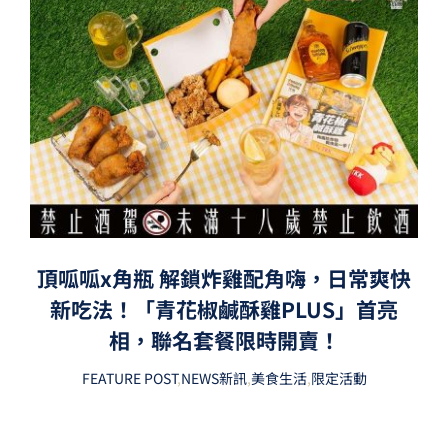
頂呱呱x角瓶 解鎖炸雞配角嗨，日常爽快
新吃法！「青花椒鹹酥雞PLUS」首亮
相，聯名套餐限時開賣！
FEATURE POST
,
NEWS新訊
,
美食生活
,
限定活動