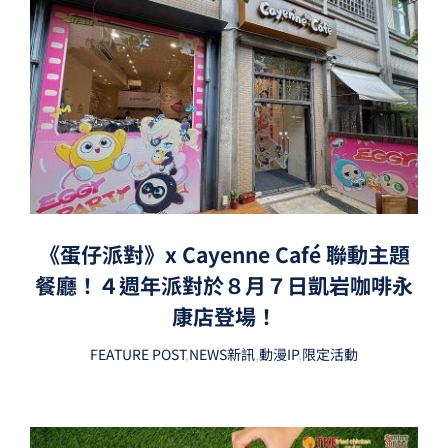
《蛋仔派對》x Cayenne Café 聯動主題
餐廳！４週年派對於８月７日凱岩咖啡永
康店登場！
FEATURE POST
,
NEWS新訊
,
動漫IP
,
限定活動