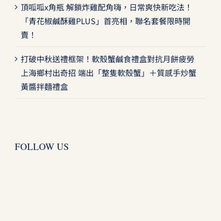
頂呱呱x角瓶 解鎖炸雞配角嗨，日常爽快新吃法！
「青花椒鹹酥雞PLUS」首亮相，聯名套餐限時開
賣！
打破中秋送禮框架！軟殼蟹鹹食禮盒對抗月餅疲勞
上海鄉村出奇招 端出「整隻軟殼蟹」＋質感手炒蟹
黃醬拌麵禮盒
FOLLOW US