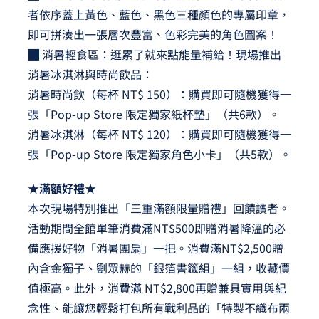
者依序蓋上黃色、藍色、黑色三種顏色的專屬印章，
即可拼湊出一張層次豐富、色彩完美的角色圖案！
█ 消暑輕食區：逛累了就來點能量補給！現場推出
消暑冰淇淋與時尚飲品：
消暑時尚飲（每杯 NT$ 150）：購買即可隨機獲得一
張「Pop-up Store 限定獨家紙杯墊」（共6款）。
消暑冰淇淋（每杯 NT$ 120）：購買即可隨機獲得一
張「Pop-up Store 限定獨家角色小卡」（共5款）。
★滿額好禮★
本次現場特別推出「三重滿額限量贈禮」回饋讀者。
活動期間全館單筆消費滿NT$500即贈消暑降溫的必
備應援好物「消暑團扇」一把。消費滿NT$2,500贈
內含金獨子、劉眾赫的「銀箔書籤組」一組，收藏價
值極高。此外，消費滿 NT$2,800再贈兼具實用與紀
念性、能讓您輕鬆打包所有戰利品的「特製不織布兩