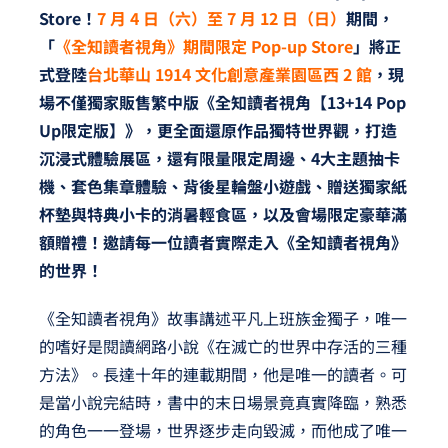
Store！
7 月 4 日（六）至 7 月 12 日（日）
期間，
「
《全知讀者視角》期間限定 Pop-up Store
」將正
式登陸
台北華山 1914 文化創意產業園區西 2 館
，現
場不僅獨家販售繁中版《全知讀者視角【13+14 Pop
Up限定版】》，更全面還原作品獨特世界觀，打造
沉浸式體驗展區，還有限量限定周邊、4大主題抽卡
機、套色集章體驗、背後星輪盤小遊戲、贈送獨家紙
杯墊與特典小卡的消暑輕食區，以及會場限定豪華滿
額贈禮！邀請每一位讀者實際走入《全知讀者視角》
的世界！
《全知讀者視角》故事講述平凡上班族金獨子，唯一
的嗜好是閱讀網路小說《在滅亡的世界中存活的三種
方法》。長達十年的連載期間，他是唯一的讀者。可
是當小說完結時，書中的末日場景竟真實降臨，熟悉
的角色一一登場，世界逐步走向毀滅，而他成了唯一