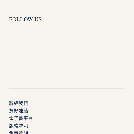
FOLLOW US
聯絡我們
友好連結
電子書平台
版權聲明
免責聲明