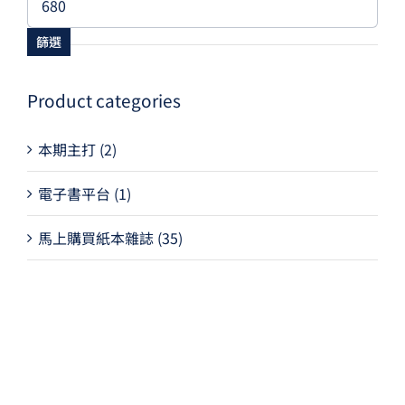
高
格
篩選
價
格
Product categories
本期主打
(2)
電子書平台
(1)
馬上購買紙本雜誌
(35)