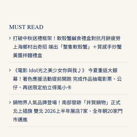
MUST READ
打破中秋送禮框架！軟殼蟹鹹食禮盒對抗月餅疲勞
上海鄉村出奇招 端出「整隻軟殼蟹」＋質感手炒蟹
黃醬拌麵禮盒
《電影 Idol光之美少女你與我♪》 今夏重返大銀
幕！著色應援活動提前開跑 完成作品抽電影票、公
仔、再送限定拍立得風小卡
鍋物界人氣品牌登場！南部發跡「井賀鍋物」正式
北上插旗 雙北 2026上半年展店7家、全年朝20家門
市邁進