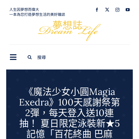
Skip
人生因夢想而偉大
一本為您打造夢想生活的美好雜誌
to
content
Search
Toggle
for:
Navigation
最新訊息
生活美學
《魔法少女小圓Magia
Exedra》100天感謝祭第
室內設計
2彈，每天登入送10連
購屋指南
抽！ 夏日限定泳裝新★5
夢想旅遊
記憶「百花終曲 巴麻