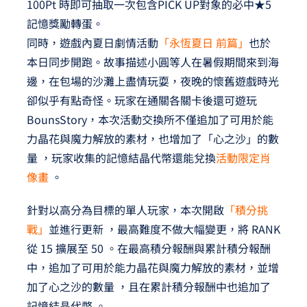
100Pt 時即可抽取一次包含PICK UP對象的必中★5
記憶獎勵轉蛋。
同時，遊戲內夏日劇情活動
「永恆夏日 前篇」
也於
本日同步開跑。故事描述小圓等人在暑假期間來到海
邊，在包場的沙灘上盡情玩耍，夜晚的懷舊遊戲時光
卻似乎有點奇怪。玩家在通關各關卡後還可遊玩
BounsStory，本次活動交換所不僅追加了可用於能
力晶花與魔力解放的素材，也增加了「心之沙」的數
量 ，玩家收集的記憶結晶代幣還能兌換
活動限定肖
像畫
。
針對以高分為目標的單人玩家，本次開啟
「積分挑
戰」
並進行更新 ，最高難度不做大幅變更，將 RANK
從 15 擴展至 50 。在最高積分報酬與累計積分報酬
中，追加了可用於能力晶花與魔力解放的素材，並增
加了心之沙的數量 ，且在累計積分報酬中也追加了
記憶結晶代幣 。