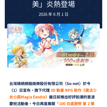
美」炎熱登場
夢想TV
2026 年 6 月 1 日
GCU大賽
夢想購物
台灣碩網網路娛樂股份有限公司（So-net）於今
（1）日宣布，旗下代理
3D 動畫 RPG 新作《魔法少
女小圓Magia Exedra》
繼日前推出好評如潮的首波
慶祝活動後，今日再度展開
「100 日感謝祭 第 2 彈