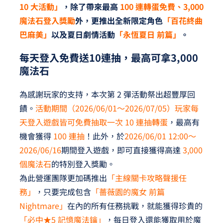
10 大活動」
，除了帶來最高
100 連轉蛋免費、3,000
魔法石登入獎勵
外，更推出全新限定角色
「百花終曲
巴麻美」
以及夏日劇情活動
「永恆夏日 前篇」
。
每天登入免費送10連抽，最高可拿3,000
魔法石
為感謝玩家的支持，本次第 2 彈活動祭出超豐厚回
饋。
活動期間（2026/06/01～2026/07/05）玩家每
天登入遊戲皆可免費抽取一次 10 連抽轉蛋
，最高有
機會獲得
100 連抽
！此外，於
2026/06/01 12:00～
2026/06/16
期間登入遊戲，即可直接獲得高達
3,000
個魔法石
的特別登入獎勵。
為此營運團隊更加碼推出
「主線關卡攻略聲援任
務」
，只要完成包含
「薔薇園的魔女 前篇
Nightmare」
在內的所有任務挑戰，就能獲得珍貴的
「必中★5 記憶魔法鑰」
，每日登入還能獲取用於魔