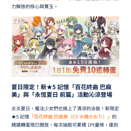
力解放的核心與寶玉。
夏日限定！新★5 記憶「百花終曲 巴麻
美」與「永恆夏日 前篇」活動沁涼登場
炎炎夏日，魔法少女們也換上了清涼的泳裝！新限定
★5 記憶
「百花終曲 巴麻美（CV 水橋かおり）」
的
精選轉蛋現已開放。每次抽取可累積 1Pt量條，達到