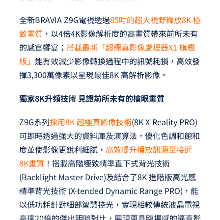
全新BRAVIA Z9G電視透過
85吋的超大視野釋放8K 極
致畫質
，以4倍4K影像解析度的高畫質帶來前所未有
的感官饗宴；
搭載最新「超極真影像處理器X1 旗艦
版」
能有效減少影像轉換過程中的訊號耗損，高效發
揮3,300萬像素以呈現最佳8K 高解析影像。
獨家8K升頻技術 見證前所未有的搶眼畫質
Z9G系列
採用8K 超極真影像技術
(8K X-Reality PRO)
可即時透過強大的資料庫及演算法，優化色調和飽和
度並使影像更銳利細膩，
高效提升播放訊源至接近
8K畫質
！搭載高階極致精準直下式背光技術
(Backlight Master Drive)及結合了8K 進階版高光感
精準背光技術 (X-tended Dynamic Range PRO)，能
以低功耗針對細部智慧控光，實現相較傳統液晶電視
高達20倍的傑出明暗對比，展現更具臨場感的逼真影