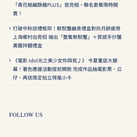
「青花椒鹹酥雞PLUS」首亮相，聯名套餐限時開
賣！
打破中秋送禮框架！軟殼蟹鹹食禮盒對抗月餅疲勞
上海鄉村出奇招 端出「整隻軟殼蟹」＋質感手炒蟹
黃醬拌麵禮盒
《電影 Idol光之美少女你與我♪》 今夏重返大銀
幕！著色應援活動提前開跑 完成作品抽電影票、公
仔、再送限定拍立得風小卡
FOLLOW US