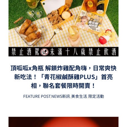
頂呱呱x角瓶 解鎖炸雞配角嗨，日常爽快
新吃法！「青花椒鹹酥雞PLUS」首亮
相，聯名套餐限時開賣！
FEATURE POST
,
NEWS新訊
,
美食生活
,
限定活動