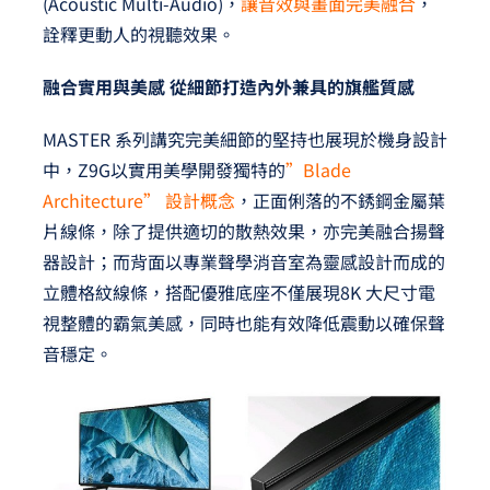
(Acoustic Multi-Audio)，
讓音效與畫面完美融合
，
詮釋更動人的視聽效果。
融合實用與美感 從細節打造內外兼具的旗艦質感
MASTER 系列講究完美細節的堅持也展現於機身設計
中，Z9G以實用美學開發獨特的
”Blade
Architecture” 設計概念
，正面俐落的不銹鋼金屬葉
片線條，除了提供適切的散熱效果，亦完美融合揚聲
器設計；而背面以專業聲學消音室為靈感設計而成的
立體格紋線條，搭配優雅底座不僅展現8K 大尺寸電
視整體的霸氣美感，同時也能有效降低震動以確保聲
音穩定。