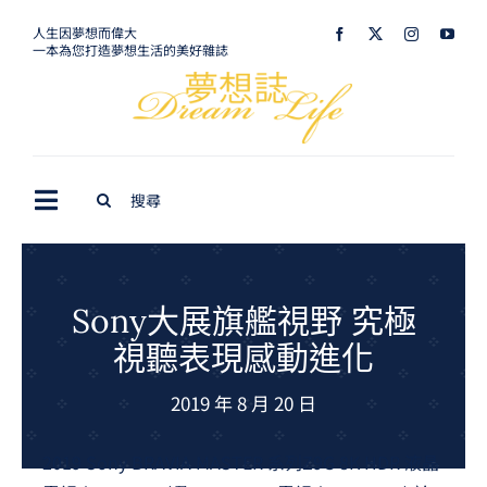
Skip
人生因夢想而偉大
一本為您打造夢想生活的美好雜誌
to
content
Search
Toggle
for:
Navigation
最新訊息
生活美學
Sony大展旗艦視野 究極
視聽表現感動進化
室內設計
2019 年 8 月 20 日
購屋指南
夢想旅遊
2019 Sony BRAVIA MASTER 系列Z9G 8K HDR 液晶