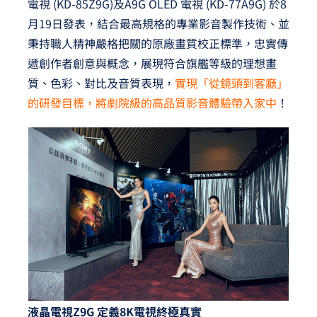
電視 (KD-85Z9G)及A9G OLED 電視 (KD-77A9G) 於8
夢想TV
月19日發表，結合最高規格的專業影音製作技術、並
秉持職人精神嚴格把關的原廠畫質校正標準，忠實傳
GCU大賽
遞創作者創意與概念，展現符合旗艦等級的理想畫
夢想購物
質、色彩、對比及音質表現，
實現「從鏡頭到客廳」
的研發目標，將劇院級的高品質影音體驗帶入家中
！
液晶電視Z9G 定義8K電視終極真實