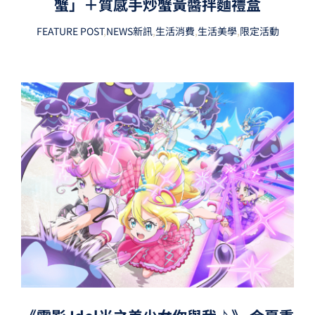
蟹」＋質感手炒蟹黃醬拌麵禮盒
FEATURE POST
,
NEWS新訊
,
生活消費
,
生活美學
,
限定活動