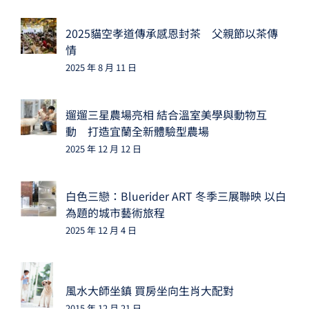
2025貓空孝道傳承感恩封茶 父親節以茶傳
情
2025 年 8 月 11 日
遛遛三星農場亮相 結合溫室美學與動物互
動 打造宜蘭全新體驗型農場
2025 年 12 月 12 日
白色三戀：Bluerider ART 冬季三展聯映 以白
為題的城市藝術旅程
2025 年 12 月 4 日
風水大師坐鎮 買房坐向生肖大配對
2015 年 12 月 21 日