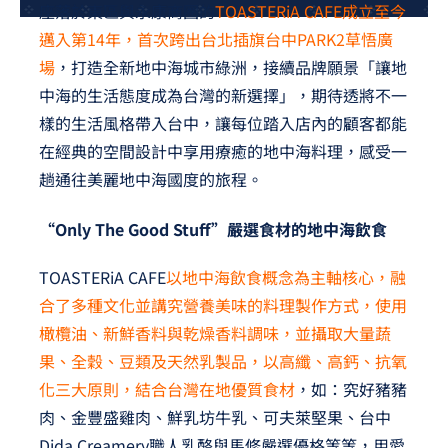
座落於東區與永康商圈的
TOASTERiA CAFE成立至今
夢想TV
邁入第14年，首次跨出台北插旗台中PARK2草悟廣
場
，打造全新地中海城市綠洲，接續品牌願景「讓地
GCU大賽
中海的生活態度成為台灣的新選擇」，期待透將不一
夢想購物
樣的生活風格帶入台中，讓每位踏入店內的顧客都能
在經典的空間設計中享用療癒的地中海料理，感受一
趟通往美麗地中海國度的旅程。
“Only The Good Stuff”嚴選食材的地中海飲食
TOASTERiA CAFE
以地中海飲食概念為主軸核心，融
合了多種文化並講究營養美味的料理製作方式，使用
橄欖油、新鮮香料與乾燥香料調味，並攝取大量蔬
果、全穀、豆類及天然乳製品，以高纖、高鈣、抗氧
化三大原則，結合台灣在地優質食材
，如：究好豬豬
肉、金豐盛雞肉、鮮乳坊牛乳、可夫萊堅果、台中
Dida Creamery職人乳酪與馬修嚴選優格等等，用愛