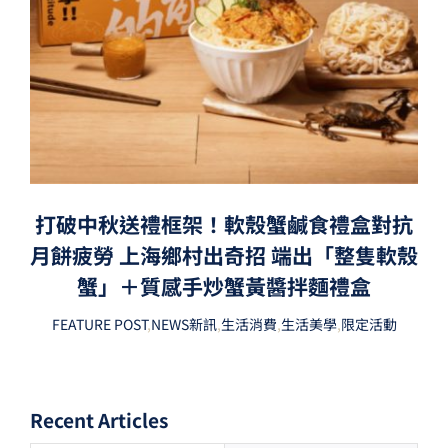
打破中秋送禮框架！軟殼蟹鹹食禮盒對抗
月餅疲勞 上海鄉村出奇招 端出「整隻軟殼
蟹」＋質感手炒蟹黃醬拌麵禮盒
FEATURE POST
,
NEWS新訊
,
生活消費
,
生活美學
,
限定活動
Recent Articles