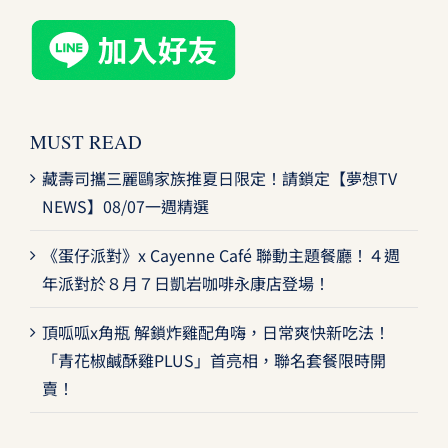
MUST READ
藏壽司攜三麗鷗家族推夏日限定！請鎖定【夢想TV
NEWS】08/07一週精選
《蛋仔派對》x Cayenne Café 聯動主題餐廳！４週
年派對於８月７日凱岩咖啡永康店登場！
頂呱呱x角瓶 解鎖炸雞配角嗨，日常爽快新吃法！
「青花椒鹹酥雞PLUS」首亮相，聯名套餐限時開
賣！