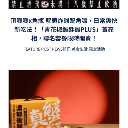
頂呱呱x角瓶 解鎖炸雞配角嗨，日常爽快
新吃法！「青花椒鹹酥雞PLUS」首亮
相，聯名套餐限時開賣！
FEATURE POST
,
NEWS新訊
,
美食生活
,
限定活動