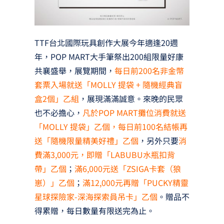
TTF台北國際玩具創作大展今年適逢20週
年，POP MART大手筆祭出200組限量好康
共襄盛舉，展覽期間，
每日前200名非金幣
套票入場就送「MOLLY 提袋 + 隨機經典盲
盒2個」乙組
，展現滿滿誠意。來晚的民眾
也不必擔心，
凡於POP MART攤位消費就送
「MOLLY 提袋」乙個，每日前100名結帳再
送「隨機限量精美好禮」乙個
，另外只要
消
費滿3,000元，即贈「LABUBU水瓶扣背
帶」乙個
；
滿6,000元送「ZSIGA卡套（狼
崽）」乙個
；
滿12,000元再贈「PUCKY精靈
星球探險家-深海探索員吊卡」乙個
。贈品不
得累贈，每日數量有限送完為止。