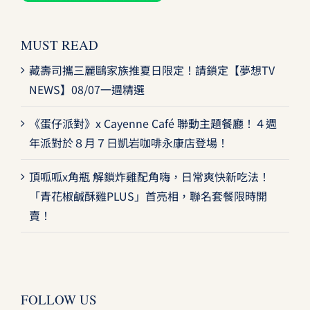
MUST READ
藏壽司攜三麗鷗家族推夏日限定！請鎖定【夢想TV
NEWS】08/07一週精選
《蛋仔派對》x Cayenne Café 聯動主題餐廳！４週
年派對於８月７日凱岩咖啡永康店登場！
頂呱呱x角瓶 解鎖炸雞配角嗨，日常爽快新吃法！
「青花椒鹹酥雞PLUS」首亮相，聯名套餐限時開
賣！
FOLLOW US