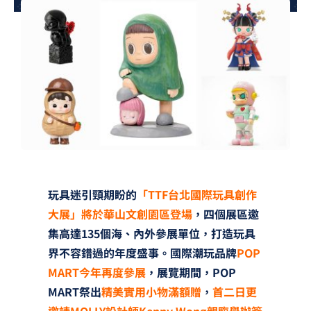
夢想TV
GCU大賽
夢想購物
玩具迷引頸期盼的
「TTF台北國際玩具創作
大展」將於華山文創園區登場
，四個展區邀
集高達135個海、內外參展單位，打造玩具
界不容錯過的年度盛事。國際潮玩品牌
POP
MART今年再度參展
，展覽期間，POP
MART祭出
精美實用小物滿額贈
，
首二日更
邀請MOLLY設計師Kenny Wong親臨舉辦簽