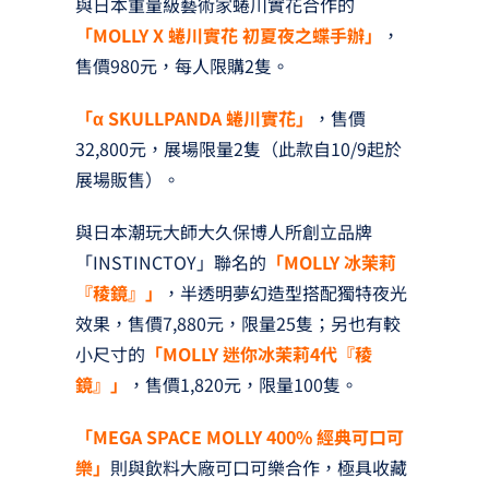
與日本重量級藝術家蜷川實花合作的
「MOLLY X 蜷川實花 初夏夜之蝶手辦」
，
售價980元，每人限購2隻。
「α SKULLPANDA 蜷川實花」
，售價
32,800元，展場限量2隻（此款自10/9起於
展場販售）。
與日本潮玩大師大久保博人所創立品牌
「INSTINCTOY」聯名的
「MOLLY 冰茉莉
『稜鏡』」
，半透明夢幻造型搭配獨特夜光
效果，售價7,880元，限量25隻；另也有較
小尺寸的
「MOLLY 迷你冰茉莉4代『稜
鏡』」
，售價1,820元，限量100隻。
「MEGA SPACE MOLLY 400% 經典可口可
樂」
則與飲料大廠可口可樂合作，極具收藏