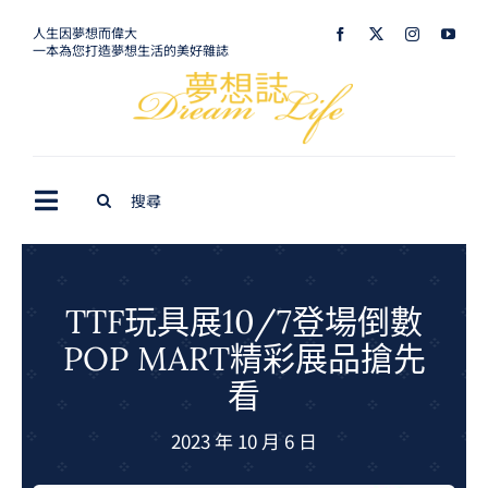
Skip
人生因夢想而偉大
一本為您打造夢想生活的美好雜誌
to
content
Search
Toggle
for:
Navigation
最新訊息
生活美學
TTF玩具展10/7登場倒數
POP MART精彩展品搶先
室內設計
看
購屋指南
2023 年 10 月 6 日
夢想旅遊