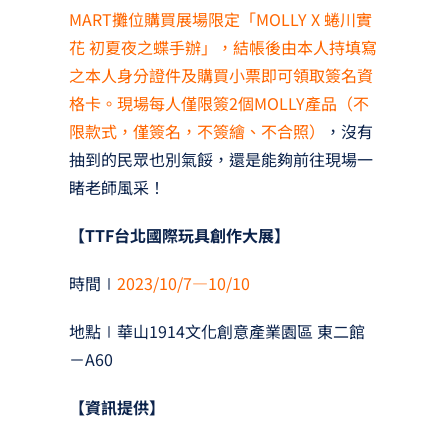
MART攤位購買展場限定「MOLLY X 蜷川實
花 初夏夜之蝶手辦」，結帳後由本人持填寫
之本人身分證件及購買小票即可領取簽名資
格卡。現場每人僅限簽2個MOLLY產品（不
限款式，僅簽名，不簽繪、不合照）
，沒有
抽到的民眾也別氣餒，還是能夠前往現場一
睹老師風采！
【TTF台北國際玩具創作大展】
時間∣
2023/10/7—10/10
地點∣華山1914文化創意產業園區 東二館
－A60
【資訊提供】