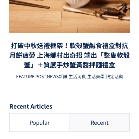
打破中秋送禮框架！軟殼蟹鹹食禮盒對抗
月餅疲勞 上海鄉村出奇招 端出「整隻軟殼
蟹」＋質感手炒蟹黃醬拌麵禮盒
FEATURE POST
,
NEWS新訊
,
生活消費
,
生活美學
,
限定活動
Recent Articles
Popular
Recent