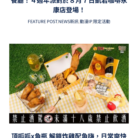
餐廳！４週年派對於８月７日凱岩咖啡永
康店登場！
FEATURE POST
,
NEWS新訊
,
動漫IP
,
限定活動
頂呱呱x角瓶 解鎖炸雞配角嗨，日常爽快