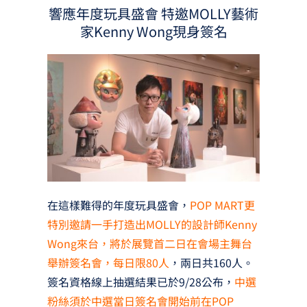
響應年度玩具盛會 特邀MOLLY藝術
家Kenny Wong現身簽名
在這樣難得的年度玩具盛會，
POP MART更
特別邀請一手打造出MOLLY的設計師Kenny
Wong來台，將於展覽首二日在會場主舞台
舉辦簽名會，每日限80人
，兩日共160人。
簽名資格線上抽選結果已於9/28公布，
中選
粉絲須於中選當日簽名會開始前在POP