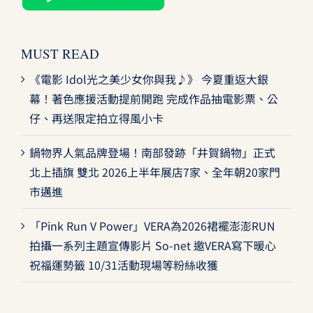
MUST READ
《電影 Idol光之美少女你與我♪》 今夏重返大銀
幕！著色應援活動提前開跑 完成作品抽電影票、公
仔、再送限定拍立得風小卡
鍋物界人氣品牌登場！南部發跡「井賀鍋物」正式
北上插旗 雙北 2026上半年展店7家、全年朝20家門
市邁進
「Pink Run V Power」VERA為2026裙襬澎澎RUN
拍攝一系列主題宣傳影片 So-net 邀VERA寫下暖心
祝福運勢籤 10/31活動現場等粉絲收獲