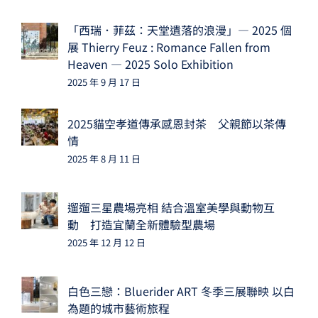
「西瑞．菲茲：天堂遺落的浪漫」— 2025 個
展 Thierry Feuz : Romance Fallen from
Heaven — 2025 Solo Exhibition
2025 年 9 月 17 日
2025貓空孝道傳承感恩封茶 父親節以茶傳
情
2025 年 8 月 11 日
遛遛三星農場亮相 結合溫室美學與動物互
動 打造宜蘭全新體驗型農場
2025 年 12 月 12 日
白色三戀：Bluerider ART 冬季三展聯映 以白
為題的城市藝術旅程