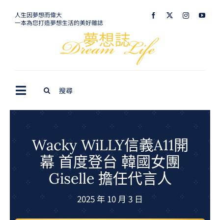
Skip
人生因夢想而偉大
一本為您打造夢想生活的美好雜誌
to
content
Search
Toggle
for:
Navigation
最新訊息
生活美學
Wacky WiLLY信義A11開
幕 首度登台 韓國女團
室內設計
Giselle 擔任代言人
購屋指南
2025 年 10 月 3 日
夢想旅遊