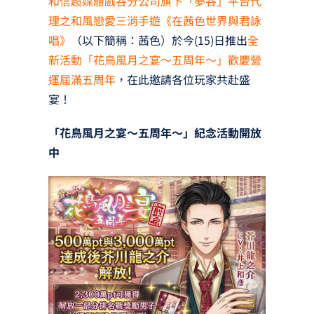
和信超媒體戲谷分公司旗下「夢谷」平台代
理之和風戀愛三消手遊《在茜色世界與君詠
唱》
（以下簡稱：茜色）於今(15)日推出
全
新活動「花鳥風月之宴～五周年～」歡慶營
運屆滿五周年
，在此邀請各位玩家共赴盛
宴！
「花鳥風月之宴～五周年～」紀念活動開放
中