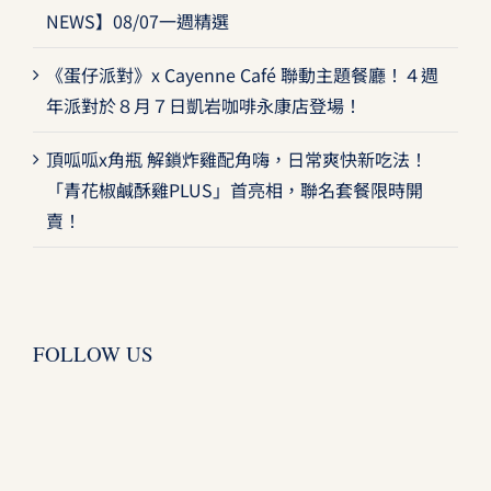
NEWS】08/07一週精選
《蛋仔派對》x Cayenne Café 聯動主題餐廳！４週
年派對於８月７日凱岩咖啡永康店登場！
頂呱呱x角瓶 解鎖炸雞配角嗨，日常爽快新吃法！
「青花椒鹹酥雞PLUS」首亮相，聯名套餐限時開
賣！
FOLLOW US