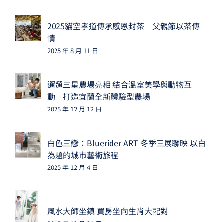
2025貓空孝道傳承感恩封茶 父親節以茶傳
情
2025 年 8 月 11 日
遛遛三星農場亮相 結合溫室美學與動物互
動 打造宜蘭全新體驗型農場
2025 年 12 月 12 日
白色三戀：Bluerider ART 冬季三展聯映 以白
為題的城市藝術旅程
2025 年 12 月 4 日
風水大師坐鎮 買房坐向生肖大配對