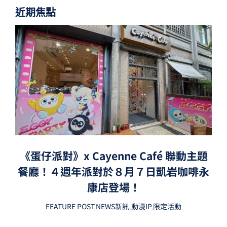
近期焦點
《蛋仔派對》x Cayenne Café 聯動主題
餐廳！４週年派對於８月７日凱岩咖啡永
康店登場！
FEATURE POST
,
NEWS新訊
,
動漫IP
,
限定活動