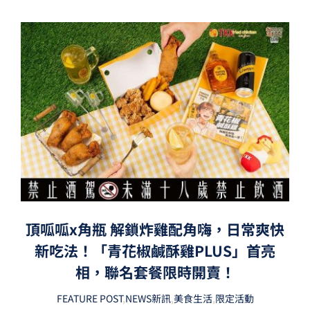
頂呱呱x角瓶 解鎖炸雞配角嗨，日常爽快
新吃法！「青花椒鹹酥雞PLUS」首亮
相，聯名套餐限時開賣！
FEATURE POST
,
NEWS新訊
,
美食生活
,
限定活動