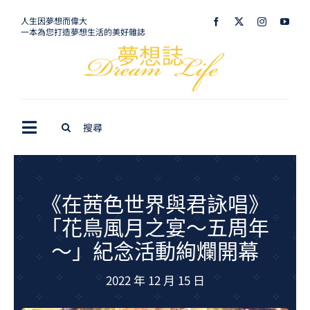
Skip
人生因夢想而偉大
一本為您打造夢想生活的美好雜誌
to
content
Search
Toggle
for:
Navigation
最新訊息
生活美學
《在茜色世界與君詠唱》
「花鳥風月之宴～五周年
室內設計
～」紀念活動絢爛開幕
購屋指南
2022 年 12 月 15 日
夢想旅遊