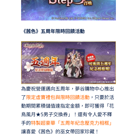
《茜色》五周年限時回饋活動
為慶祝營運邁向五周年，夢谷購物中心推出
了
限定虛寶禮包與限時回饋活動
，只要於活
動期間累積儲值達指定金額，即可獲得「花
鳥風月★5男子交換券」！還有令人愛不釋
手的
特製超豪華「五周年紀念壓克力相框」
讓喜愛《茜色》的巫女帶回家珍藏！