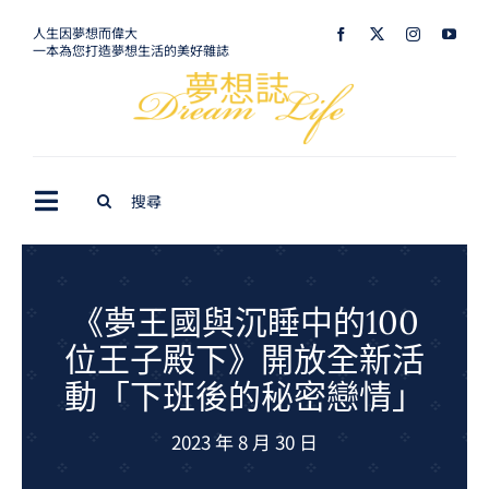
Skip
人生因夢想而偉大
一本為您打造夢想生活的美好雜誌
to
content
Search
Toggle
for:
Navigation
最新訊息
生活美學
《夢王國與沉睡中的100
位王子殿下》開放全新活
室內設計
動「下班後的秘密戀情」
購屋指南
2023 年 8 月 30 日
夢想旅遊