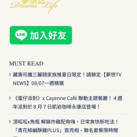
MUST READ
藏壽司攜三麗鷗家族推夏日限定！請鎖定【夢想TV
NEWS】08/07一週精選
《蛋仔派對》x Cayenne Café 聯動主題餐廳！４週
年派對於８月７日凱岩咖啡永康店登場！
頂呱呱x角瓶 解鎖炸雞配角嗨，日常爽快新吃法！
「青花椒鹹酥雞PLUS」首亮相，聯名套餐限時開