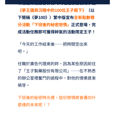
和信超媒體戲谷分公司代理之戀愛養成手遊
夢想TV
《夢王國與沉睡中的100位王子殿下》
（以
下簡稱《夢100》）繁中版宣布
全新點數積
GCU大賽
分活動「下班後的秘密戀情」
正式登場，完
夢想購物
成活動任務即可獲得帥氣的活動限定王子！
「今天的工作結束後……把時間空出來
吧。」
任職於廣告代理商的妳，因為某些原因前往
了「王子製藥股份有限公司」……在不熟悉
的辦公室裡奮鬥的過程中，對他的情愫逐漸
萌芽。
下班後的秘密時光裡，這份戀情將會邁向什
麼樣的未來呢！？