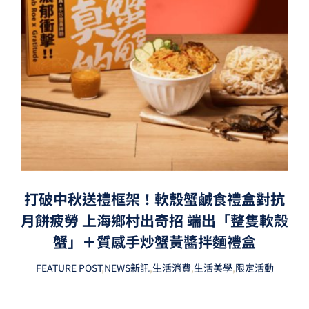
打破中秋送禮框架！軟殼蟹鹹食禮盒對抗
月餅疲勞 上海鄉村出奇招 端出「整隻軟殼
蟹」＋質感手炒蟹黃醬拌麵禮盒
FEATURE POST
,
NEWS新訊
,
生活消費
,
生活美學
,
限定活動