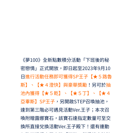
《夢100》全新點數積分活動「下班後的秘
密戀情」正式開放，即日起至2023年9月10
日
進行活動任務即可獲得SP王子【★５路魯
斯】、【★４澄快】與豪華獎勵
！另可於
抽
池內獲得【★５乾】、【★５丁】、【★４
亞畢斯】SP王子
，另開啟STEP召喚抽池，
達到第三階必可遇見活動Ver.王子；本次召
喚附贈露娜寶石，該寶石達指定數量可至交
換所直接兌換活動Ver.王子殿下！還有連動